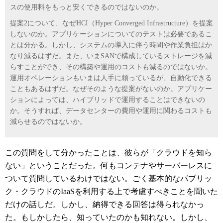
スの使用料をもっと安くできるのではないのか。
提案
2
について、なぜ
HCI
（
Hyper Converged Infrastructure
）を提案
しないのか。アプリケーションについてのテストは必要であるこ
とは分かる。しかし、システムの導入に伴う時間や作業負担はか
なり減るはずだ。また、いま
SAN
で構成しているストレージを減
らすことができ、その構築や運用のコストも減るのではないか。
運用オペレーションもいまは人手に頼っているが、自動化できる
こともあるはずだ。なぜそのような提案がないのか。アプリケー
ションによっては、ハイブリッドで運用することはできないの
か。そうすれば、データセンターの費用や運用に関わるコストも
減らせるのではないか。
この質問をして分かったことは、彼らが「クラウドを知ら
ない」ということだった。何もコンテナやサーバーレスに
ついて質問しているわけではない。ごく基本的なパブリッ
ク・クラウドの
IaaS
を利用する上で考慮すべきことを聞いた
だけの話しだ。しかし、納得できる回答は得られなかっ
た。もしかしたら、知っていたのかも知れない。しかし、