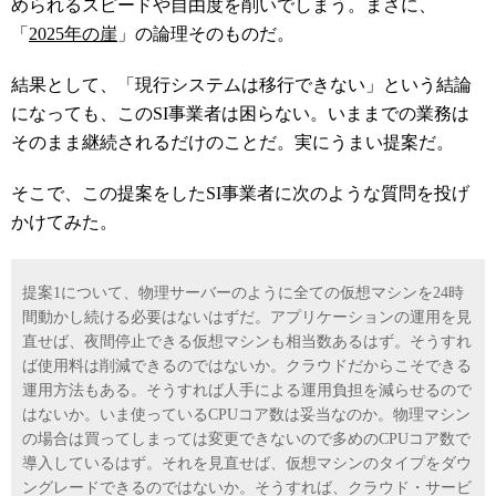
められるスピードや自由度を削いでしまう。まさに、
「
2025
年の崖
」の論理そのものだ。
結果として、「現行システムは移行できない」という結論
になっても、この
SI
事業者は困らない。いままでの業務は
そのまま継続されるだけのことだ。実にうまい提案だ。
そこで、この提案をした
SI
事業者に次のような質問を投げ
かけてみた。
提案
1
について、物理サーバーのように全ての仮想マシンを
24
時
間動かし続ける必要はないはずだ。アプリケーションの運用を見
直せば、夜間停止できる仮想マシンも相当数あるはず。そうすれ
ば使用料は削減できるのではないか。クラウドだからこそできる
運用方法もある。そうすれば人手による運用負担を減らせるので
はないか。いま使っている
CPU
コア数は妥当なのか。物理マシン
の場合は買ってしまっては変更できないので多めの
CPU
コア数で
導入しているはず。それを見直せば、仮想マシンのタイプをダウ
ングレードできるのではないか。そうすれば、クラウド・サービ