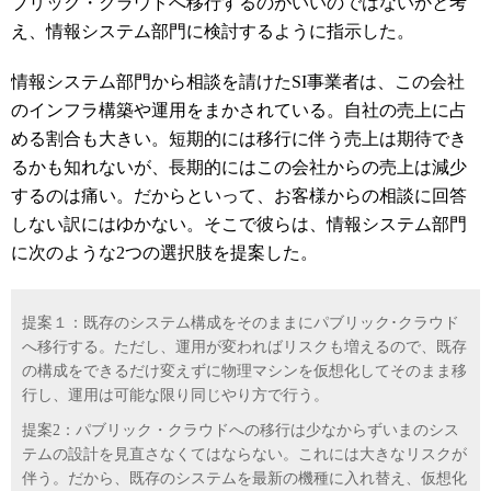
ブリック・クラウドへ移行するのがいいのではないかと考
え、情報システム部門に検討するように指示した。
情報システム部門から相談を請けた
SI
事業者は、この会社
のインフラ構築や運用をまかされている。自社の売上に占
める割合も大きい。短期的には移行に伴う売上は期待でき
るかも知れないが、長期的にはこの会社からの売上は減少
するのは痛い。だからといって、お客様からの相談に回答
しない訳にはゆかない。そこで彼らは、情報システム部門
に次のような
2
つの選択肢を提案した。
提案１：既存のシステム構成をそのままにパブリック･クラウド
へ移行する。ただし、運用が変わればリスクも増えるので、既存
の構成をできるだけ変えずに物理マシンを仮想化してそのまま移
行し、運用は可能な限り同じやり方で行う。
提案
2
：パブリック・クラウドへの移行は少なからずいまのシス
テムの設計を見直さなくてはならない。これには大きなリスクが
伴う。だから、既存のシステムを最新の機種に入れ替え、仮想化