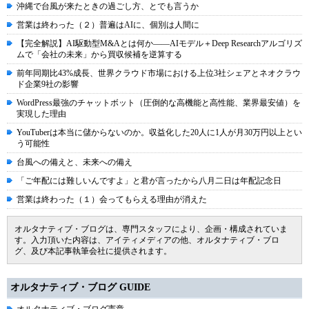
沖縄で台風が来たときの過ごし方、とでも言うか
営業は終わった（２）普遍はAIに、個別は人間に
【完全解説】AI駆動型M&Aとは何か――AIモデル＋Deep Researchアルゴリズ
ムで「会社の未来」から買収候補を逆算する
前年同期比43%成長、世界クラウド市場における上位3社シェアとネオクラウ
ド企業9社の影響
WordPress最強のチャットボット（圧倒的な高機能と高性能、業界最安値）を
実現した理由
YouTuberは本当に儲からないのか。収益化した20人に1人が月30万円以上とい
う可能性
台風への備えと、未来への備え
「ご年配には難しいんですよ」と君が言ったから八月二日は年配記念日
営業は終わった（１）会ってもらえる理由が消えた
オルタナティブ・ブログは、専門スタッフにより、企画・構成されていま
す。入力頂いた内容は、アイティメディアの他、オルタナティブ・ブロ
グ、及び本記事執筆会社に提供されます。
オルタナティブ・ブログ GUIDE
オルタナティブ・ブログ憲章