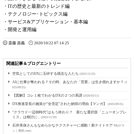
・ITの歴史と最新のトレンド編
・テクノロジー･トピックス編
・サービス&アプリケーション・基本編
・開発と運用編
斎藤 昌義
2020/10/22 07:14:25
関連記事＆ブログエントリー
空気としてのDXに玉砕する残念な人たち
(2025/12/23)
AIに仕事が奪われる？その時、あなたの「営業」は生き残れますか？
(2
025/09/25)
【図解】コレ１枚でわかるDXの２つの系譜
(2026/03/11)
DX推進室長の施策が“全否定”された納得の理由【マンガ】
(2025/09/25)
“クラウド一辺倒時代”はもう終わり？ 新たな選択肢「ニューオンプレ
ミス」は検討に...
(2025/11/29)
石井美保さんもなめらかなテクスチャーに感動！新ナイトケア
PR(ゲラ
ン｜美的.com)