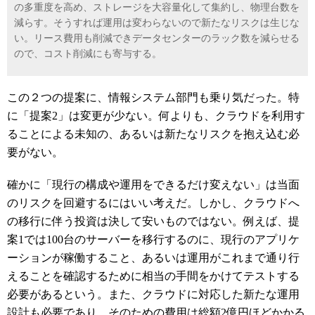
の多重度を高め、ストレージを大容量化して集約し、物理台数を
減らす。そうすれば運用は変わらないので新たなリスクは生じな
い。リース費用も削減できデータセンターのラック数を減らせる
ので、コスト削減にも寄与する。
この２つの提案に、情報システム部門も乗り気だった。特
に「提案
2
」は変更が少ない。何よりも、クラウドを利用す
ることによる未知の、あるいは新たなリスクを抱え込む必
要がない。
確かに「現行の構成や運用をできるだけ変えない」は当面
のリスクを回避するにはいい考えだ。しかし、クラウドへ
の移行に伴う投資は決して安いものではない。例えば、提
案
1
では
100
台のサーバーを移行するのに、現行のアプリケ
ーションが稼働すること、あるいは運用がこれまで通り行
えることを確認するために相当の手間をかけてテストする
必要があるという。また、クラウドに対応した新たな運用
設計も必要であり、そのための費用は総額
2
億円ほどかかる