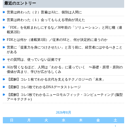
最近のエントリー
営業は終わった（２）普遍はAIに、個別は人間に
営業は終わった（１）会ってもらえる理由が消えた
「FDE」を化粧まわしにするな／30年前の「ソリューション」と同じ轍（連
載第2回）
FDEとは何か（連載第1回）／従来のSEと、何が決定的に違うのか
営業に「提案力を身につけさせたい」と言う前に、経営者にはやるべきこと
がある
その質問は、使っていない証拠です
AIが賢くなるほど、人間は「わかる」に還っていく 〜基礎・原理・原則の
価値が高まり、学びが広がるしくみ
【図解】コレ１枚でわかる次代を支えるテクノロジーの「未来」
【図解】コレ1枚でわかるDNAデータストレージ
【図解】コレ1枚でわかるニューロモルフィック・コンピューティング (脳型
アーキテクチャ)
2026年8月
日
月
火
水
木
金
土
1