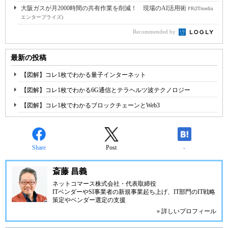
大阪ガスが月2000時間の共有作業を削減！ 現場のAI活用術
PR(ITmedia
エンタープライズ)
Recommended by
最新の投稿
【図解】コレ1枚でわかる量子インターネット
【図解】コレ1枚でわかる6G通信とテラヘルツ波テクノロジー
【図解】コレ1枚でわかるブロックチェーンとWeb3
Share
Post
-
斎藤 昌義
ネットコマース株式会社
・代表取締役
ITベンダーやSI事業者の新規事業起ち上げ、IT部門のIT戦略
策定やベンダー選定の支援
» 詳しいプロフィール