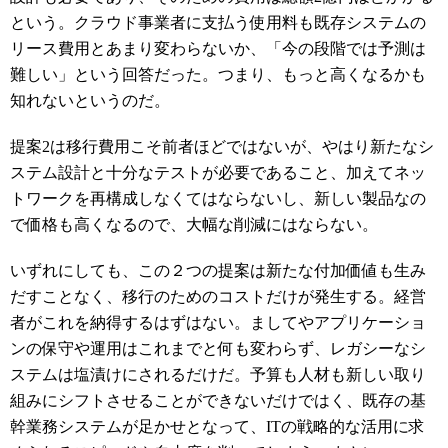
という。クラウド事業者に支払う使用料も既存システムの
リース費用とあまり変わらないか、「今の段階では予測は
難しい」という回答だった。つまり、もっと高くなるかも
知れないというのだ。
提案
2
は移行費用こそ前者ほどではないが、やはり新たなシ
ステム設計と十分なテストが必要であること、加えてネッ
トワークを再構成しなくてはならないし、新しい製品なの
で価格も高くなるので、大幅な削減にはならない。
いずれにしても、この２つの提案は新たな付加価値も生み
だすことなく、移行のためのコストだけが発生する。経営
者がこれを納得するはずはない。ましてやアプリケーショ
ンの保守や運用はこれまでと何も変わらず、レガシーなシ
ステムは塩漬けにされるだけだ。予算も人材も新しい取り
組みにシフトさせることができないだけではく、既存の基
幹業務システムが足かせとなって、
IT
の戦略的な活用に求