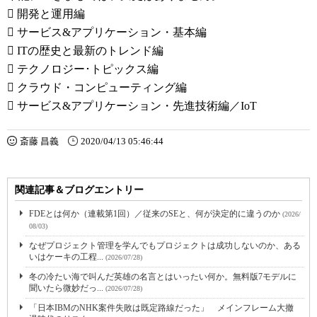
 開発と運用編
 サービス&アプリケーション・基本編
 ITの歴史と最新のトレンド編
 テクノロジー･トピックス編
 クラウド・コンピューティング編
 サービス&アプリケーション・先進技術編／IoT
斎藤 昌義
2020/04/13 05:46:44
関連記事＆ブログエントリー
FDEとは何か（連載第1回）／従来のSEと、何が決定的に違うのか
(2026/
08/03)
なぜプロジェクト管理を学んでもプロジェクトは成功しないのか、ある
いはケーキの工程...
(2026/07/28)
冬の冷たい海で叫んだ英雄の名言とはいったい何か。無料版7モデルに
聞いたら微妙だっ...
(2026/07/28)
「日本IBMのNHK案件失敗は既定路線だった」 メインフレーム大撤