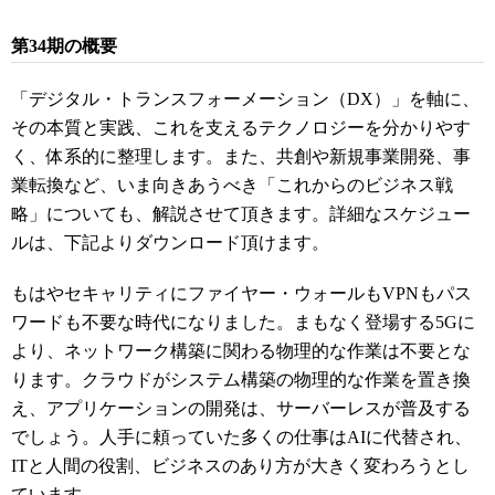
第34期の概要
「デジタル・トランスフォーメーション（DX）」を軸に、
その本
質と実践、これを支えるテクノロジーを分かりやす
く、体系的に整
理します。また、共創や新規事業開発、事
業転換など、いま向きあ
うべき「これからのビジネス戦
略」についても、解説させて頂きま
す。詳細なスケジュー
ルは、下記よりダウンロード頂けます。
もはやセキャリティにファイヤー・ウォールもVPNもパス
ワード
も不要な時代になりました。まもなく登場する5Gに
より、ネット
ワーク構築に関わる物理的な作業は不要とな
ります。クラウドがシ
ステム構築の物理的な作業を置き換
え、アプリケーションの開発は
、サーバーレスが普及する
でしょう。人手に頼っていた多くの仕事
はAIに代替され、
ITと人間の役割、ビジネスのあり方が大きく
変わろうとし
ています。