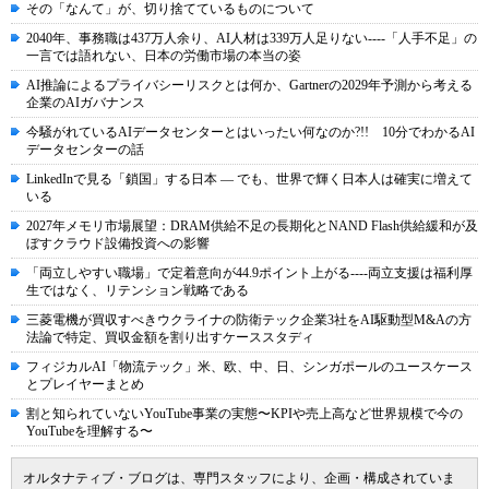
その「なんて」が、切り捨てているものについて
2040年、事務職は437万人余り、AI人材は339万人足りない----「人手不足」の
一言では語れない、日本の労働市場の本当の姿
AI推論によるプライバシーリスクとは何か、Gartnerの2029年予測から考える
企業のAIガバナンス
今騒がれているAIデータセンターとはいったい何なのか?!! 10分でわかるAI
データセンターの話
LinkedInで見る「鎖国」する日本 ― でも、世界で輝く日本人は確実に増えて
いる
2027年メモリ市場展望：DRAM供給不足の長期化とNAND Flash供給緩和が及
ぼすクラウド設備投資への影響
「両立しやすい職場」で定着意向が44.9ポイント上がる----両立支援は福利厚
生ではなく、リテンション戦略である
三菱電機が買収すべきウクライナの防衛テック企業3社をAI駆動型M&Aの方
法論で特定、買収金額を割り出すケーススタディ
フィジカルAI「物流テック」米、欧、中、日、シンガポールのユースケース
とプレイヤーまとめ
割と知られていないYouTube事業の実態〜KPIや売上高など世界規模で今の
YouTubeを理解する〜
オルタナティブ・ブログは、専門スタッフにより、企画・構成されていま