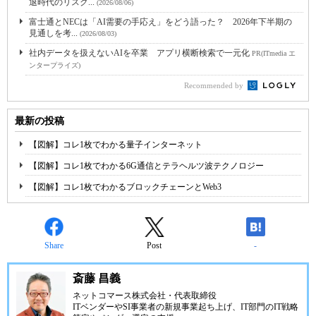
退時代のリスク...
(2026/08/06)
富士通とNECは「AI需要の手応え」をどう語った？ 2026年下半期の
見通しを考...
(2026/08/03)
社内データを扱えないAIを卒業 アプリ横断検索で一元化
PR(ITmedia エ
ンタープライズ)
Recommended by
最新の投稿
【図解】コレ1枚でわかる量子インターネット
【図解】コレ1枚でわかる6G通信とテラヘルツ波テクノロジー
【図解】コレ1枚でわかるブロックチェーンとWeb3
Share
Post
-
斎藤 昌義
ネットコマース株式会社
・代表取締役
ITベンダーやSI事業者の新規事業起ち上げ、IT部門のIT戦略