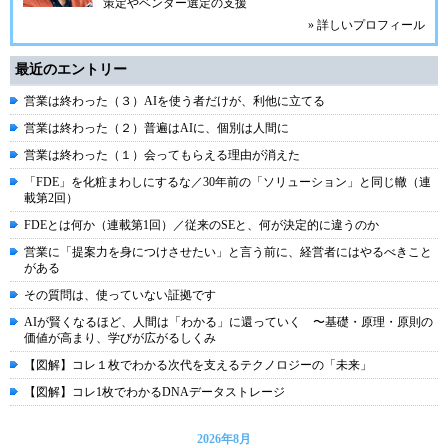
策定やベンダー選定の支援
» 詳しいプロフィール
最近のエントリー
営業は終わった（３）AIを使う者だけが、利他に立てる
営業は終わった（２）普遍はAIに、個別は人間に
営業は終わった（１）会ってもらえる理由が消えた
「FDE」を化粧まわしにするな／30年前の「ソリューション」と同じ轍（連
載第2回）
FDEとは何か（連載第1回）／従来のSEと、何が決定的に違うのか
営業に「提案力を身につけさせたい」と言う前に、経営者にはやるべきこと
がある
その質問は、使っていない証拠です
AIが賢くなるほど、人間は「わかる」に還っていく 〜基礎・原理・原則の
価値が高まり、学びが広がるしくみ
【図解】コレ１枚でわかる次代を支えるテクノロジーの「未来」
【図解】コレ1枚でわかるDNAデータストレージ
2026年8月