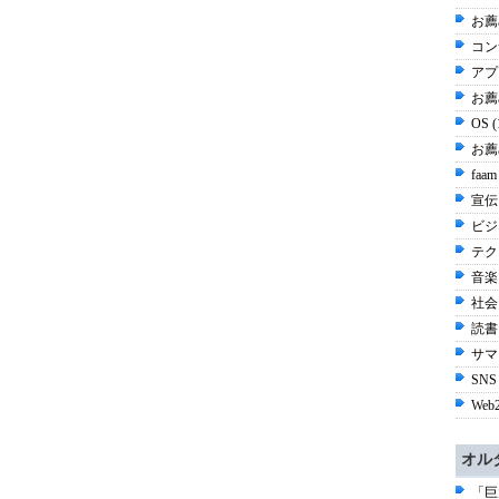
お薦
コン
アプ
お薦め
OS 
お薦
faam
宣伝 
ビジネ
テク
音楽 
社会 
読書 
サマ
SNS
Web2
オル
「巨