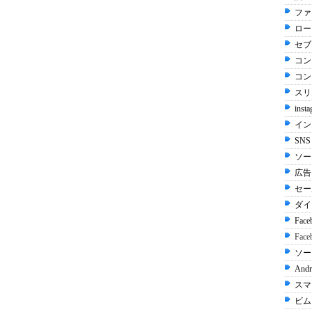
ファ
ロー
セブ
コン
コン
スリ
inst
イン
SN
ソー
広告 
セー
ダイ
Fac
Face
ソー
Andr
スマ
ビムー