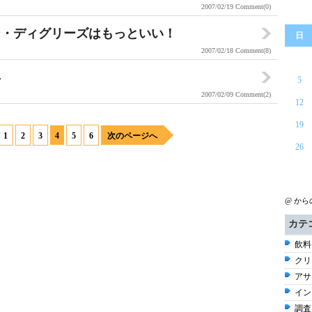
2007/02/19
Comment(0)
ー・ディグリーズはもっといい！
日
2007/02/18
Comment(8)
年
5
2007/02/09
Comment(2)
12
19
1
2
3
4
5
6
次のページへ
26
@ か
カテ
飲料 
クリ
アサ
イン
調査 