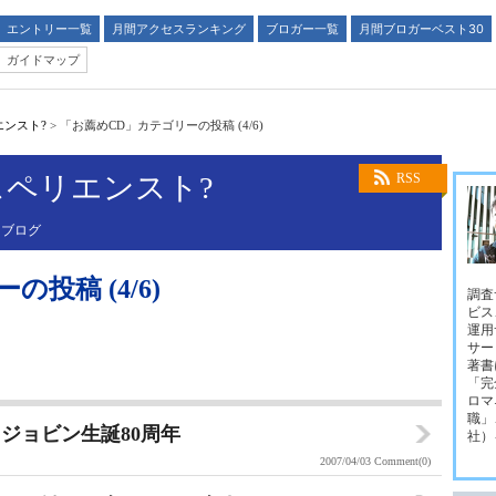
エントリー一覧
月間アクセスランキング
ブロガー一覧
月間ブロガーベスト30
ガイドマップ
ンスト?
>
「お薦めCD」カテゴリーの投稿 (4/6)
ペリエンスト?
RSS
るブログ
投稿 (4/6)
調査
ビス
運用
サー
著書
「完
ロマ
職」
ジョビン生誕80周年
社）
2007/04/03
Comment(0)