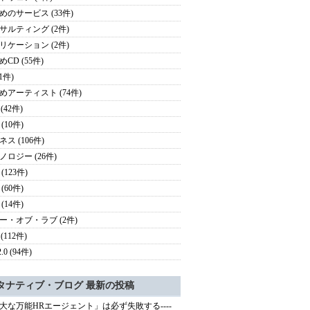
めのサービス (33件)
サルティング (2件)
リケーション (2件)
CD (55件)
(1件)
めアーティスト (74件)
 (42件)
(10件)
ス (106件)
ノロジー (26件)
(123件)
(60件)
(14件)
ー・オブ・ラブ (2件)
 (112件)
.0 (94件)
タナティブ・ブログ 最新の投稿
大な万能HRエージェント」は必ず失敗する----