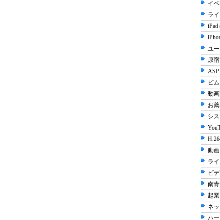
イベ
ライ
iPad
iPho
ユー
原宿 
ASP
ビムー
動画配
お薦
シス
YouT
H.26
動画 
ライ
ビデ
南青
起業 
ネッ
ハー