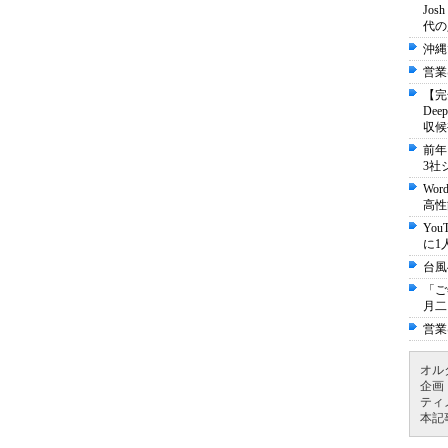
Jo
代の
沖縄
営業
【完
De
収候
前年
3社
Wo
高性
Yo
に1
台風
「ご
月二
営業
オル
企画
ティ
本記