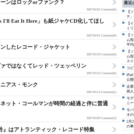
ーンはロックorファンク？
最近
2007/04/02
Comment(0)
【ソ
テ」
'll Eat It Here」も紙ジャケCD化してほし
【イ
ミリ
【ソ
2007/04/01
Comment(0)
ム投
平均
インしたレコード・ジャケット
【ソ
2007/03/28
Comment(0)
ム投
スイ
ヴァではなくてレッド・ツェッペリン
コピ
2007/03/25
Comment(0)
iP
公開
ロニアス・モンク
企業
画人
2007/03/14
Comment(1)
モデ
ーネット・コールマンが時間の経過と伴に普通
ニー
モバ
オの
2007/03/09
Comment(2)
2月
の事
号』はアトランティック・レコード特集