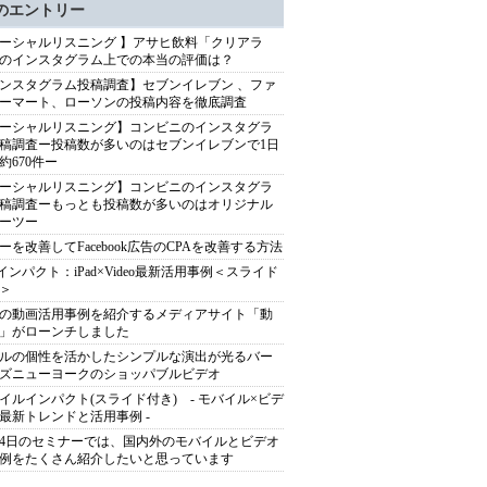
のエントリー
ーシャルリスニング 】アサヒ飲料「クリアラ
のインスタグラム上での本当の評価は？
ンスタグラム投稿調査】セブンイレブン 、ファ
ーマート、ローソンの投稿内容を徹底調査
ーシャルリスニング】コンビニのインスタグラ
稿調査ー投稿数が多いのはセブンイレブンで1日
約670件ー
ーシャルリスニング】コンビニのインスタグラ
稿調査ーもっとも投稿数が多いのはオリジナル
ーツー
ーを改善してFacebook広告のCPAを改善する方法
adインパクト：iPad×Video最新活用事例＜スライド
＞
の動画活用事例を紹介するメディアサイト「動
」がローンチしました
ルの個性を活かしたシンプルな演出が光るバー
ズニューヨークのショッパブルビデオ
イルインパクト(スライド付き) - モバイル×ビデ
最新トレンドと活用事例 -
24日のセミナーでは、国内外のモバイルとビデオ
例をたくさん紹介したいと思っています