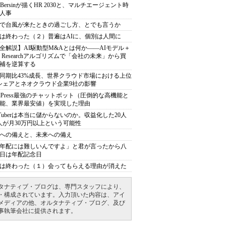
sh Bersinが描くHR 2030と、マルチエージェント時
人事
で台風が来たときの過ごし方、とでも言うか
は終わった（２）普遍はAIに、個別は人間に
全解説】AI駆動型M&Aとは何か――AIモデル＋
ep Researchアルゴリズムで「会社の未来」から買
補を逆算する
同期比43%成長、世界クラウド市場における上位
シェアとネオクラウド企業9社の影響
rdPress最強のチャットボット（圧倒的な高機能と
能、業界最安値）を実現した理由
uTuberは本当に儲からないのか。収益化した20人
人が月30万円以上という可能性
への備えと、未来への備え
年配には難しいんですよ」と君が言ったから八
日は年配記念日
は終わった（１）会ってもらえる理由が消えた
タナティブ・ブログは、専門スタッフにより、
・構成されています。入力頂いた内容は、アイ
メディアの他、オルタナティブ・ブログ、及び
事執筆会社に提供されます。