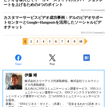
ートを上げるための4つのポイント
2011/12/21
Comment(0)
カスタマーサービスビデオ成功事例：デルのビデオサポー
トセンターとGoogle+Hangoutsを活用したソーシャルビデ
オチャット
2011/12/14
Comment(1)
1
2
3
4
5
6
7
8
9
10
Share
Post
-
伊藤 靖
株式会社スリーアイズ代表取締役。株式会社リトルウイン
グス代表取締役。
法人向けにSNSコミュニケーション調査サービス、SNSコミ
ュニケーション運用サービス、SNSファンクラブ＆SNSファ
ンミーティング運用サービスの、三つのSNSコミュニケーションサービス
を提供。
著書に、「SNSビジネス・ガイド」（共著）、「完全まるわかり読本 ネッ