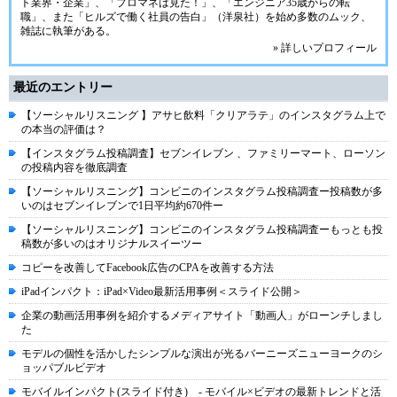
ト業界・企業」、「プロマネは見た！」、「エンジニア35歳からの転
職」、また「ヒルズで働く社員の告白」（洋泉社）を始め多数のムック、
雑誌に執筆がある。
» 詳しいプロフィール
最近のエントリー
【ソーシャルリスニング 】アサヒ飲料「クリアラテ」のインスタグラム上で
の本当の評価は？
【インスタグラム投稿調査】セブンイレブン 、ファミリーマート、ローソン
の投稿内容を徹底調査
【ソーシャルリスニング】コンビニのインスタグラム投稿調査ー投稿数が多
いのはセブンイレブンで1日平均約670件ー
【ソーシャルリスニング】コンビニのインスタグラム投稿調査ーもっとも投
稿数が多いのはオリジナルスイーツー
コピーを改善してFacebook広告のCPAを改善する方法
iPadインパクト：iPad×Video最新活用事例＜スライド公開＞
企業の動画活用事例を紹介するメディアサイト「動画人」がローンチしまし
た
モデルの個性を活かしたシンプルな演出が光るバーニーズニューヨークのシ
ョッパブルビデオ
モバイルインパクト(スライド付き) - モバイル×ビデオの最新トレンドと活