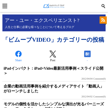
アー・ユー・エクスペリエンスト?
人生と仕事に必要な様々なことについて考えるブログ
「ビムーブVIDEO」カテゴリーの投稿
Share
Post
-
iPadインパクト：iPad×Video最新活用事例＜スライド公開
＞
2012/04/04
Comment(0)
企業の動画活用事例を紹介するメディアサイト「動画人」
がローンチしました
2012/04/02
Comment(0)
モデルの個性を活かしたシンプルな演出が光るバーニーズ