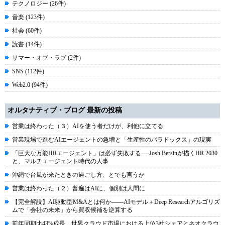
テクノロジー (26件)
音楽 (123件)
社会 (60件)
読書 (14件)
サマー・オブ・ラブ (2件)
SNS (112件)
Web2.0 (94件)
オルタナティブ・ブログ 最新の投稿
営業は終わった（３）AIを使う者だけが、利他に立てる
営業現場で進むAIエージェントの急増と「生産性のパラドックス」の現実
「巨大な万能HRエージェント」は必ず失敗する----Josh Bersinが描くHR 2030
と、マルチエージェント時代の人事
沖縄で台風が来たときの過ごし方、とでも言うか
営業は終わった（２）普遍はAIに、個別は人間に
【完全解説】AI駆動型M&Aとは何か――AIモデル＋Deep Researchアルゴリズ
ムで「会社の未来」から買収候補を逆算する
前年同期比43%成長、世界クラウド市場における上位3社シェアとネオクラウ