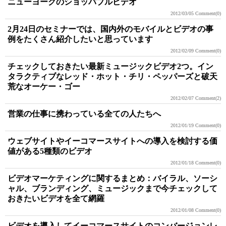
ニューヨークのショッパブルビデオ
2012/03/05
Comment(0)
2月24日のセミナーでは、国内外のモバイルとビデオの事
例をたくさん紹介したいと思っています
2012/02/09
Comment(0)
チェックしておきたい最新ミュージックビデオ2つ。イン
タラクティブなレッド・ホット・チリ・ペッパーズと破天
荒なオーケー・ゴー
2012/02/07
Comment(2)
営業の仕事に携わっている全ての人たちへ
2012/01/19
Comment(0)
ウェブサイトやイーコマースサイトへの導入を検討する価
値がある5種類のビデオ
2012/01/18
Comment(0)
ビデオマーケティングに関するまとめ：バイラル、ソーシ
ャル、ブランディング、ミュージックまで今チェックして
おきたいビデオを全て網羅
2012/01/08
Comment(0)
ビデオを導入してイーコマースサイトのコンバージョンレ