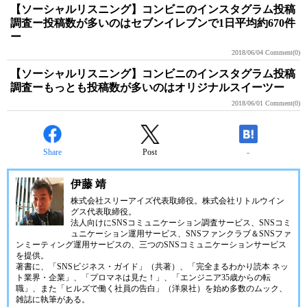
【ソーシャルリスニング】コンビニのインスタグラム投稿
調査ー投稿数が多いのはセブンイレブンで1日平均約670件
ー
2018/06/04
Comment(0)
【ソーシャルリスニング】コンビニのインスタグラム投稿
調査ーもっとも投稿数が多いのはオリジナルスイーツー
2018/06/01
Comment(0)
Share
Post
-
伊藤 靖
株式会社スリーアイズ代表取締役。株式会社リトルウイン
グス代表取締役。
法人向けにSNSコミュニケーション調査サービス、SNSコミ
ュニケーション運用サービス、SNSファンクラブ＆SNSファ
ンミーティング運用サービスの、三つのSNSコミュニケーションサービス
を提供。
著書に、「SNSビジネス・ガイド」（共著）、「完全まるわかり読本 ネッ
ト業界・企業」、「プロマネは見た！」、「エンジニア35歳からの転
職」、また「ヒルズで働く社員の告白」（洋泉社）を始め多数のムック、
雑誌に執筆がある。