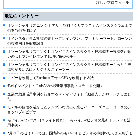
» 詳しいプロフィール
最近のエントリー
【ソーシャルリスニング 】アサヒ飲料「クリアラテ」のインスタグラム上で
の本当の評価は？
【インスタグラム投稿調査】セブンイレブン 、ファミリーマート、ローソン
の投稿内容を徹底調査
【ソーシャルリスニング】コンビニのインスタグラム投稿調査ー投稿数が多
いのはセブンイレブンで1日平均約670件ー
【ソーシャルリスニング】コンビニのインスタグラム投稿調査ーもっとも投
稿数が多いのはオリジナルスイーツー
コピーを改善してFacebook広告のCPAを改善する方法
iPadインパクト：iPad×Video最新活用事例＜スライド公開＞
企業の動画活用事例を紹介するメディアサイト「動画人」がローンチしまし
た
モデルの個性を活かしたシンプルな演出が光るバーニーズニューヨークのシ
ョッパブルビデオ
モバイルインパクト(スライド付き) - モバイル×ビデオの最新トレンドと活
用事例 -
2月24日のセミナーでは、国内外のモバイルとビデオの事例をたくさん紹介し