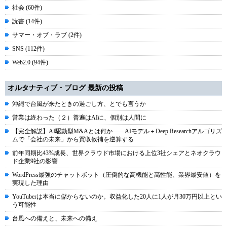
社会 (60件)
読書 (14件)
サマー・オブ・ラブ (2件)
SNS (112件)
Web2.0 (94件)
オルタナティブ・ブログ 最新の投稿
沖縄で台風が来たときの過ごし方、とでも言うか
営業は終わった（２）普遍はAIに、個別は人間に
【完全解説】AI駆動型M&Aとは何か――AIモデル＋Deep Researchアルゴリズ
ムで「会社の未来」から買収候補を逆算する
前年同期比43%成長、世界クラウド市場における上位3社シェアとネオクラウ
ド企業9社の影響
WordPress最強のチャットボット（圧倒的な高機能と高性能、業界最安値）を
実現した理由
YouTuberは本当に儲からないのか。収益化した20人に1人が月30万円以上とい
う可能性
台風への備えと、未来への備え