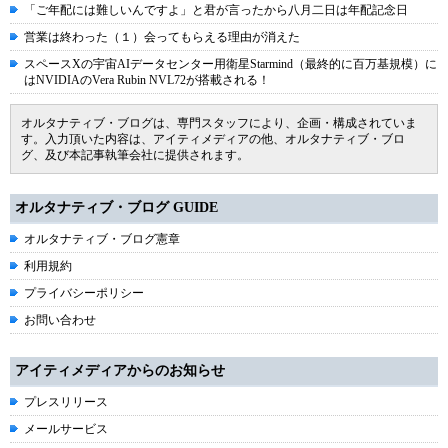
「ご年配には難しいんですよ」と君が言ったから八月二日は年配記念日
営業は終わった（１）会ってもらえる理由が消えた
スペースXの宇宙AIデータセンター用衛星Starmind（最終的に百万基規模）に
はNVIDIAのVera Rubin NVL72が搭載される！
オルタナティブ・ブログは、専門スタッフにより、企画・構成されていま
す。入力頂いた内容は、アイティメディアの他、オルタナティブ・ブロ
グ、及び本記事執筆会社に提供されます。
オルタナティブ・ブログ GUIDE
オルタナティブ・ブログ憲章
利用規約
プライバシーポリシー
お問い合わせ
アイティメディアからのお知らせ
プレスリリース
メールサービス