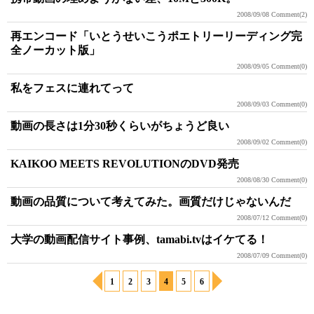
2008/09/08
Comment(2)
再エンコード「いとうせいこうポエトリーリーディング完
全ノーカット版」
2008/09/05
Comment(0)
私をフェスに連れてって
2008/09/03
Comment(0)
動画の長さは1分30秒くらいがちょうど良い
2008/09/02
Comment(0)
KAIKOO MEETS REVOLUTIONのDVD発売
2008/08/30
Comment(0)
動画の品質について考えてみた。画質だけじゃないんだ
2008/07/12
Comment(0)
大学の動画配信サイト事例、tamabi.tvはイケてる！
2008/07/09
Comment(0)
1
2
3
4
5
6