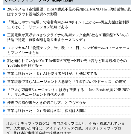
2027年メモリ市場展望：DRAM供給不足の長期化とNAND Flash供給緩和が及
ぼすクラウド設備投資への影響
「両立しやすい職場」で定着意向が44.9ポイント上がる----両立支援は福利厚
生ではなく、リテンション戦略である
三菱電機が買収すべきウクライナの防衛テック企業3社をAI駆動型M&Aの方
法論で特定、買収金額を割り出すケーススタディ
フィジカルAI「物流テック」米、欧、中、日、シンガポールのユースケース
とプレイヤーまとめ
割と知られていないYouTube事業の実態〜KPIや売上高など世界規模で今の
YouTubeを理解する〜
営業は終わった（３）AIを使う者だけが、利他に立てる
営業現場で進むAIエージェントの急増と「生産性のパラドックス」の現実
「巨大な万能HRエージェント」は必ず失敗する----Josh Bersinが描くHR 2030
と、マルチエージェント時代の人事
沖縄で台風が来たときの過ごし方、とでも言うか
営業は終わった（２）普遍はAIに、個別は人間に
オルタナティブ・ブログは、専門スタッフにより、企画・構成されていま
す。入力頂いた内容は、アイティメディアの他、オルタナティブ・ブロ
グ、及び本記事執筆会社に提供されます。