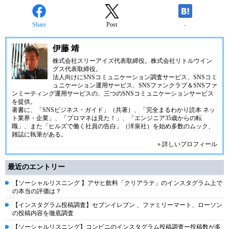
Share
Post
-
伊藤 靖
株式会社スリーアイズ代表取締役。株式会社リトルウイン
グス代表取締役。
法人向けにSNSコミュニケーション調査サービス、SNSコミ
ュニケーション運用サービス、SNSファンクラブ＆SNSファ
ンミーティング運用サービスの、三つのSNSコミュニケーションサービス
を提供。
著書に、「SNSビジネス・ガイド」（共著）、「完全まるわかり読本 ネッ
ト業界・企業」、「プロマネは見た！」、「エンジニア35歳からの転
職」、また「ヒルズで働く社員の告白」（洋泉社）を始め多数のムック、
雑誌に執筆がある。
» 詳しいプロフィール
最近のエントリー
【ソーシャルリスニング 】アサヒ飲料「クリアラテ」のインスタグラム上で
の本当の評価は？
【インスタグラム投稿調査】セブンイレブン 、ファミリーマート、ローソン
の投稿内容を徹底調査
【ソーシャルリスニング】コンビニのインスタグラム投稿調査ー投稿数が多