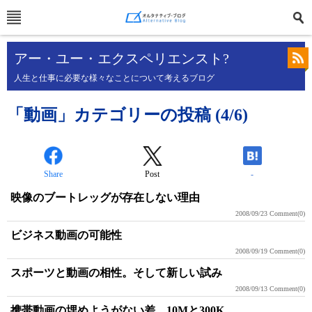
アー・ユー・エクスペリエンスト?
人生と仕事に必要な様々なことについて考えるブログ
「動画」カテゴリーの投稿 (4/6)
Share
Post
-
映像のブートレッグが存在しない理由
2008/09/23
Comment(0)
ビジネス動画の可能性
2008/09/19
Comment(0)
スポーツと動画の相性。そして新しい試み
2008/09/13
Comment(0)
携帯動画の埋めようがない差、10Mと300K。