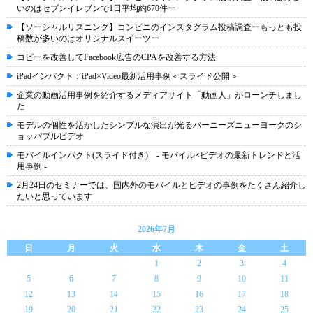
いのはセブンイレブンで1日平均約670件ー
【ソーシャルリスニング】コンビニのインスタグラム投稿調査ーもっとも投
稿数が多いのはオリジナルスイーツー
コピーを改善してFacebook広告のCPAを改善する方法
iPadインパクト：iPad×Video最新活用事例＜スライド公開＞
企業の動画活用事例を紹介するメディアサイト「動画人」がローンチしまし
た
モデルの個性を活かしたシンプルな演出が光るバーニーズニューヨークのシ
ョッパブルビデオ
モバイルインパクト(スライド付き) - モバイル×ビデオの最新トレンドと活
用事例 -
2月24日のセミナーでは、国内外のモバイルとビデオの事例をたくさん紹介し
たいと思っています
2026年7月
日
月
火
水
木
金
土
1
2
3
4
5
6
7
8
9
10
11
12
13
14
15
16
17
18
19
20
21
22
23
24
25