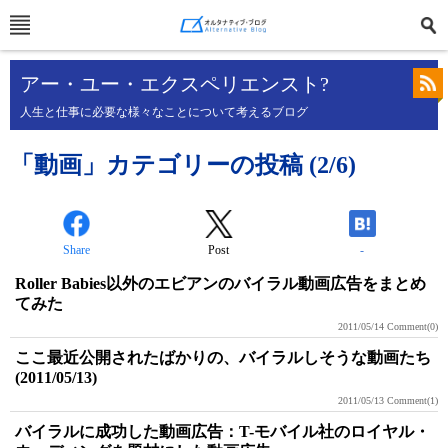
アー・ユー・エクスペリエンスト?
人生と仕事に必要な様々なことについて考えるブログ
「動画」カテゴリーの投稿 (2/6)
Share
Post
-
Roller Babies以外のエビアンのバイラル動画広告をまとめ
てみた
2011/05/14
Comment(0)
ここ最近公開されたばかりの、バイラルしそうな動画たち
(2011/05/13)
2011/05/13
Comment(1)
バイラルに成功した動画広告：T-モバイル社のロイヤル・