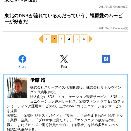
2011/04/26
Comment(0)
東北のDNAが流れているんだっていう、福原愛のムービ
ーが好きだ
2011/04/16
Comment(2)
1
2
3
4
5
6
Share
Post
-
伊藤 靖
株式会社スリーアイズ代表取締役。株式会社リトルウイン
グス代表取締役。
法人向けにSNSコミュニケーション調査サービス、SNSコミ
ュニケーション運用サービス、SNSファンクラブ＆SNSファ
ンミーティング運用サービスの、三つのSNSコミュニケーションサービス
を提供。
著書に、「SNSビジネス・ガイド」（共著）、「完全まるわかり読本 ネッ
ト業界・企業」、「プロマネは見た！」、「エンジニア35歳からの転
職」、また「ヒルズで働く社員の告白」（洋泉社）を始め多数のムック、
雑誌に執筆がある。