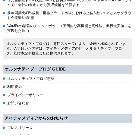
【完全解説】AI駆動型M&Aとは何か――AIモデル＋Deep Researchアルゴリズ
ムで「会社の未来」から買収候補を逆算する
前年同期比43%成長、世界クラウド市場における上位3社シェアとネオクラウ
ド企業9社の影響
WordPress最強のチャットボット（圧倒的な高機能と高性能、業界最安値）を
実現した理由
オルタナティブ・ブログは、専門スタッフにより、企画・構成されていま
す。入力頂いた内容は、アイティメディアの他、オルタナティブ・ブロ
グ、及び本記事執筆会社に提供されます。
オルタナティブ・ブログ GUIDE
オルタナティブ・ブログ憲章
利用規約
プライバシーポリシー
お問い合わせ
アイティメディアからのお知らせ
プレスリリース