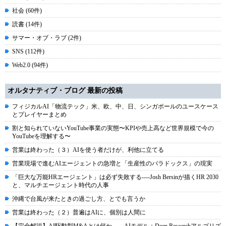
社会 (60件)
読書 (14件)
サマー・オブ・ラブ (2件)
SNS (112件)
Web2.0 (94件)
オルタナティブ・ブログ 最新の投稿
フィジカルAI「物流テック」米、欧、中、日、シンガポールのユースケース
とプレイヤーまとめ
割と知られていないYouTube事業の実態〜KPIや売上高など世界規模で今の
YouTubeを理解する〜
営業は終わった（３）AIを使う者だけが、利他に立てる
営業現場で進むAIエージェントの急増と「生産性のパラドックス」の現実
「巨大な万能HRエージェント」は必ず失敗する----Josh Bersinが描くHR 2030
と、マルチエージェント時代の人事
沖縄で台風が来たときの過ごし方、とでも言うか
営業は終わった（２）普遍はAIに、個別は人間に