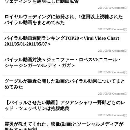
ウェディングを題材にした動画広告
2011/05/10
Comment(0)
ロイヤルウェディングに触発され、1億回以上視聴された
バイラル動画をまとめてみた
2011/05/09
Comment(0)
バイラル動画週間ランキングTOP20＜Viral Video Chart
2011/05/01-2011/05/07＞
2011/05/08
Comment(0)
バイラル動画対決＜ジェニファー・ロペスVSニコール・
シャージンガーVSレディ・ガガ＞
2011/05/07
Comment(0)
グーグルが最近公開した動画のバイラル効果についてまと
めてみた
2011/05/06
Comment(0)
【バイラルさせたい動画】アジアンシャワー野郎どものレ
ッド・ツェッペリンは抱腹絶倒
2011/05/04
Comment(0)
震災が教えてくれた、映像(動画)とソーシャルメディアが
果たすべき役割