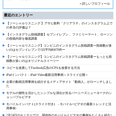
» 詳しいプロフィール
最近のエントリー
【ソーシャルリスニング 】アサヒ飲料「クリアラテ」のインスタグラム上で
の本当の評価は？
【インスタグラム投稿調査】セブンイレブン 、ファミリーマート、ローソン
の投稿内容を徹底調査
【ソーシャルリスニング】コンビニのインスタグラム投稿調査ー投稿数が多
いのはセブンイレブンで1日平均約670件ー
【ソーシャルリスニング】コンビニのインスタグラム投稿調査ーもっとも投
稿数が多いのはオリジナルスイーツー
コピーを改善してFacebook広告のCPAを改善する方法
iPadインパクト：iPad×Video最新活用事例＜スライド公開＞
企業の動画活用事例を紹介するメディアサイト「動画人」がローンチしまし
た
モデルの個性を活かしたシンプルな演出が光るバーニーズニューヨークのシ
ョッパブルビデオ
モバイルインパクト(スライド付き) - モバイル×ビデオの最新トレンドと活
用事例 -
2月24日のセミナーでは、国内外のモバイルとビデオの事例をたくさん紹介し