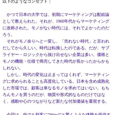
以下のようなコンセプト：
かつて日本の大学では、初期にマーケティングは配給論
として教えられた。それが、1960年代からマーケティング
に改称された。モノがない時代には、それでよかったのだ
ろう。
それがモノ余りへと一変し、「売れない時代」と言われ
だしてから久しい。時代は転換したのである。だが、サプ
ライヤー・ロジックから抜け出せない企業は多い。価格と
モノの機能・仕様で商売してきた時代が長かったからかも
しれない。
しかし、時代の変化は止まってはくれず、マーケティン
グに求められることも高度化している。日本を含め成熟化
した市場では、顧客は単なるモノを求めてはいない。もち
ろんモノを買うのだが、物質や形式的なものだけではな
く、感動や心のつながりなど新たな付加価値を重視する。
今回は、中でも顧客に“Wow!”と驚くような体験を提供す