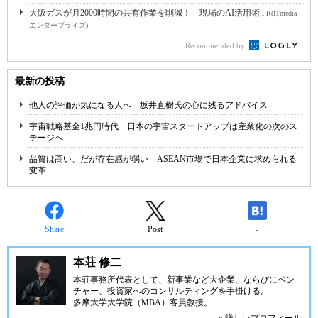
大阪ガスが月2000時間の共有作業を削減！ 現場のAI活用術
PR(ITmedia
エンタープライズ)
Recommended by
最新の投稿
他人の評価が気になる人へ 坂井直樹氏の心に残るアドバイス
宇宙戦略基金1兆円時代 日本の宇宙スタートアップは産業化の次のス
テージへ
品質は高い、だが存在感が弱い ASEAN市場で日本企業に求められる
変革
Share
Post
-
本荘 修二
本荘事務所代表として、新事業など大企業、ならびにベン
チャー、投資家へのコンサルティングを手掛ける。
多摩大学大学院（MBA）客員教授。