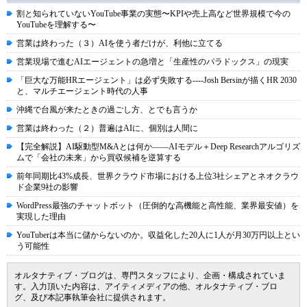
割と知られていないYouTube事業の実態〜KPIや売上高など世界規模で今の
YouTubeを理解する〜
営業は終わった（３）AIを使う者だけが、利他に立てる
営業現場で進むAIエージェントの急増と「生産性のパラドックス」の現実
「巨大な万能HRエージェント」は必ず失敗する----Josh Bersinが描くHR 2030
と、マルチエージェント時代の人事
沖縄で台風が来たときの過ごし方、とでも言うか
営業は終わった（２）普遍はAIに、個別は人間に
【完全解説】AI駆動型M&Aとは何か――AIモデル＋Deep Researchアルゴリズ
ムで「会社の未来」から買収候補を逆算する
前年同期比43%成長、世界クラウド市場における上位3社シェアとネオクラウ
ド企業9社の影響
WordPress最強のチャットボット（圧倒的な高機能と高性能、業界最安値）を
実現した理由
YouTuberは本当に儲からないのか。収益化した20人に1人が月30万円以上とい
う可能性
オルタナティブ・ブログは、専門スタッフにより、企画・構成されていま
す。入力頂いた内容は、アイティメディアの他、オルタナティブ・ブロ
グ、及び本記事執筆会社に提供されます。