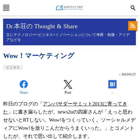
Dr.本荘の Thought & Share
主にテクノロジー×ビジネス×イノベーションについて考察・刺激・アイデ
アなどを
Wow！マーケティング
ビジネス
»
2013/01/27
Share
Post
-
昨日のブログの「
アンバサダーサミット2013に寄ってき
た
」に書き漏らしたが、news2uの四家さんが「えっと思わ
せないとRTしない。Wow!をつくっていく。ソーシャルメデ
ィアにWow!を放りこんだからうまくいった。」とコメント
したが、それで思い出して紹介します。