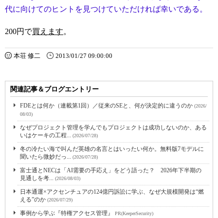
代に向けてのヒントを見つけていただければ幸いである。
200円で
買えます
。
本荘 修二
2013/01/27 09:00:00
関連記事＆ブログエントリー
FDEとは何か（連載第1回）／従来のSEと、何が決定的に違うのか
(2026/
08/03)
なぜプロジェクト管理を学んでもプロジェクトは成功しないのか、ある
いはケーキの工程...
(2026/07/28)
冬の冷たい海で叫んだ英雄の名言とはいったい何か。無料版7モデルに
聞いたら微妙だっ...
(2026/07/28)
富士通とNECは「AI需要の手応え」をどう語った？ 2026年下半期の
見通しを考...
(2026/08/03)
日本通運×アクセンチュアの124億円訴訟に学ぶ、なぜ大規模開発は“燃
える”のか
(2026/07/29)
事例から学ぶ『特権アクセス管理』
PR(KeeperSecurity)