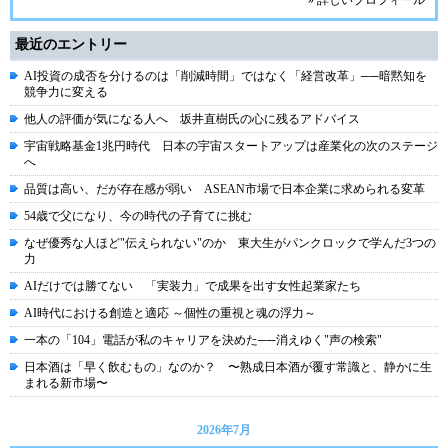
» 詳しいプロフィール
最近のエントリー
AI投資の成否を分けるのは「削減時間」ではなく「経営改革」──暗黙知を
競争力に変える
他人の評価が気になる人へ 坂井直樹氏の心に残るアドバイス
宇宙戦略基金1兆円時代 日本の宇宙スタートアップは産業化の次のステージ
へ
品質は高い、だが存在感が弱い ASEAN市場で日本企業に求められる変革
54歳で父になり、今の時代の子育てに挑む
なぜ優秀な人ほど"伝えられない"のか 東大生がパンクロックで学んだ3つの
力
AIだけでは勝てない 「実装力」で成果を出す女性起業家たち
AI時代における創造と適応 ～個性の重視と魂の浮力～
一本の「104」電話が私のキャリアを決めた──消えゆく"声の検索"
日本酒は「早く飲むもの」なのか？ 〜熟成日本酒が覆す常識と、静かに生
まれる新市場〜
2026年7月