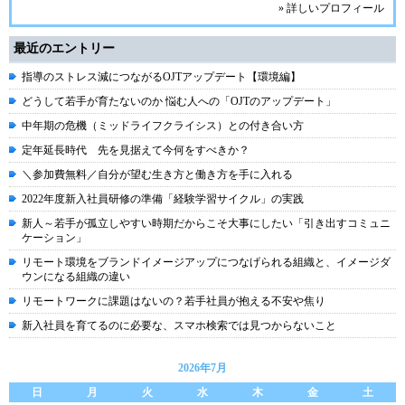
» 詳しいプロフィール
最近のエントリー
指導のストレス減につながるOJTアップデート【環境編】
どうして若手が育たないのか 悩む人への「OJTのアップデート」
中年期の危機（ミッドライフクライシス）との付き合い方
定年延長時代 先を見据えて今何をすべきか？
＼参加費無料／自分が望む生き方と働き方を手に入れる
2022年度新入社員研修の準備「経験学習サイクル」の実践
新人～若手が孤立しやすい時期だからこそ大事にしたい「引き出すコミュニ
ケーション」
リモート環境をブランドイメージアップにつなげられる組織と、イメージダ
ウンになる組織の違い
リモートワークに課題はないの？若手社員が抱える不安や焦り
新入社員を育てるのに必要な、スマホ検索では見つからないこと
2026年7月
日
月
火
水
木
金
土