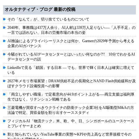
オルタナティブ・ブログ 最新の投稿
その「なんて」が、切り捨てているものについて
2040年、事務職は437万人余り、AI人材は339万人足りない----「人手不足」の
一言では語れない、日本の労働市場の本当の姿
AI推論によるプライバシーリスクとは何か、Gartnerの2029年予測から考える
企業のAIガバナンス
今騒がれているAIデータセンターとはいったい何なのか?!! 10分でわかるAI
データセンターの話
LinkedInで見る「鎖国」する日本 ― でも、世界で輝く日本人は確実に増えて
いる
2027年メモリ市場展望：DRAM供給不足の長期化とNAND Flash供給緩和が及
ぼすクラウド設備投資への影響
「両立しやすい職場」で定着意向が44.9ポイント上がる----両立支援は福利厚
生ではなく、リテンション戦略である
三菱電機が買収すべきウクライナの防衛テック企業3社をAI駆動型M&Aの方
法論で特定、買収金額を割り出すケーススタディ
フィジカルAI「物流テック」米、欧、中、日、シンガポールのユースケース
とプレイヤーまとめ
割と知られていないYouTube事業の実態〜KPIや売上高など世界規模で今の