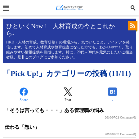
ひといくNow！ -人材育成の今とこれか
ら-
HRD（人材の育成、教育研修）の現場から、気づいたこと、アイデアを発
信します。初めて人材育成や教育担当になった方でも、わかりやすく、取り
組みやすい情報提供を目指します。特に、20代～30代を元気にしたいご担当
者様、是非このブログにご参加ください。
「Pick Up!」カテゴリーの投稿 (11/11)
Share
Post
-
「そうは言っても・・・」ある管理職の悩み
2010/07/21
Comment(0)
伝わる「想い」
2010/07/20
Comment(0)