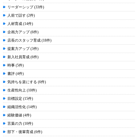
リーダーシップ (33件)
人前で話す (2件)
人材育成 (14件)
企画力アップ (6件)
店長のスタッフ育成 (18件)
提案力アップ (3件)
新入社員育成 (6件)
時事 (5件)
書評 (4件)
気持ちを楽にする (6件)
生産性向上 (10件)
目標設定 (15件)
組織活性化 (14件)
経験価値 (4件)
言葉の力 (10件)
部下・後輩育成 (6件)