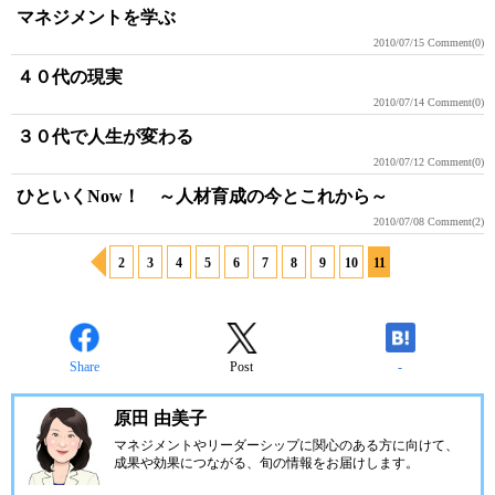
マネジメントを学ぶ
2010/07/15
Comment(0)
４０代の現実
2010/07/14
Comment(0)
３０代で人生が変わる
2010/07/12
Comment(0)
ひといくNow！ ～人材育成の今とこれから～
2010/07/08
Comment(2)
2
3
4
5
6
7
8
9
10
11
Share
Post
-
原田 由美子
マネジメントやリーダーシップに関心のある方に向けて、
成果や効果につながる、旬の情報をお届けします。