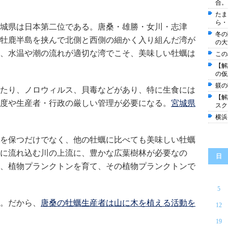
合。
たま
ら・
城県は日本第二位である。唐桑・雄勝・女川・志津
冬の
牡鹿半島を挟んで北側と西側の細かく入り組んだ湾が
の大
、水温や潮の流れが適切な湾でこそ、美味しい牡蠣は
この
【解
の仮
躾の
たり、ノロウィルス、貝毒などがあり、特に生食には
【解
度や生産者・行政の厳しい管理が必要になる。
宮城県
スク
横浜
を保つだけでなく、他の牡蠣に比べても美味しい牡蠣
に流れ込む川の上流に、豊かな広葉樹林が必要なの
日
、植物プランクトンを育て、その植物プランクトンで
5
。だから、
唐桑の牡蠣生産者は山に木を植える活動を
12
19