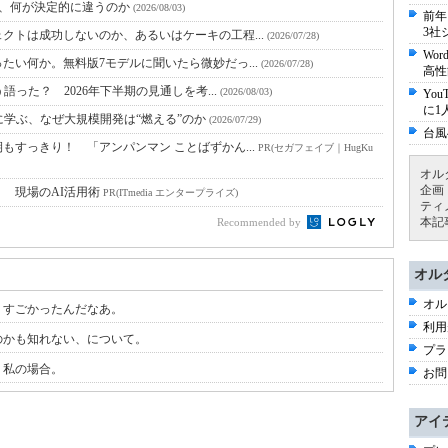
と、何が決定的に違うのか
(2026/08/03)
前年
3社
クトは成功しないのか、あるいはケーキの工程...
(2026/07/28)
Wo
たい何か。無料版7モデルに聞いたら微妙だっ...
(2026/07/28)
高性
語った？ 2026年下半期の見通しを考...
(2026/08/03)
Yo
に1
に学ぶ、なぜ大規模開発は“燃える”のか
(2026/07/29)
台風
すっきり！ 「アンパンマン ことばずかん...
PR(セガフェイブ｜HugKu
オル
企画
！ 現場のAI活用術
PR(ITmedia エンタープライズ)
ティ
本記
Recommended by
オル
オル
、すごかったんだなあ。
利用
のかも知れない、について。
プラ
。私の場合。
お問
アイ