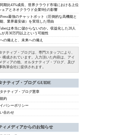
同期比43%成長、世界クラウド市場における上位
シェアとネオクラウド企業9社の影響
rdPress最強のチャットボット（圧倒的な高機能と
能、業界最安値）を実現した理由
uTuberは本当に儲からないのか。収益化した20人
人が月30万円以上という可能性
への備えと、未来への備え
タナティブ・ブログは、専門スタッフにより、
・構成されています。入力頂いた内容は、アイ
メディアの他、オルタナティブ・ブログ、及び
事執筆会社に提供されます。
タナティブ・ブログ GUIDE
タナティブ・ブログ憲章
規約
イバシーポリシー
い合わせ
ティメディアからのお知らせ