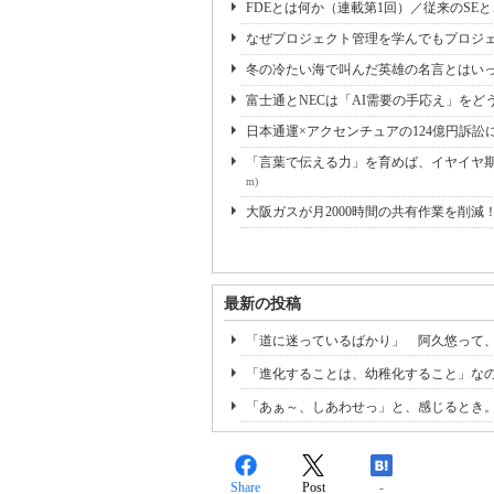
FDEとは何か（連載第1回）／従来のSE
なぜプロジェクト管理を学んでもプロジェ
冬の冷たい海で叫んだ英雄の名言とはいっ
富士通とNECは「AI需要の手応え」をどう
日本通運×アクセンチュアの124億円訴訟
「言葉で伝える力」を育めば、イヤイヤ期も
m)
大阪ガスが月2000時間の共有作業を削減
最新の投稿
「道に迷っているばかり」 阿久悠って
「進化することは、幼稚化すること」な
「あぁ～、しあわせっ」と、感じるとき
Share
Post
-