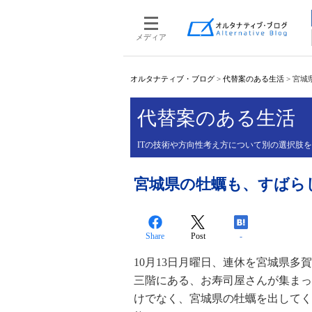
メディア
オルタナティブ・ブログ
>
代替案のある生活
>
宮城
代替案のある生活
ITの技術や方向性考え方について別の選択肢
宮城県の牡蠣も、すばら
Share
Post
-
10月13日月曜日、連休を宮城県
三階にある、お寿司屋さんが集まっ
けでなく、宮城県の牡蠣を出してく