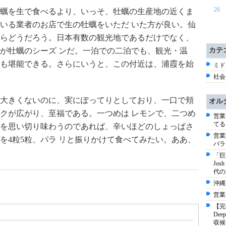
26
蠣を生で食べるより、いっそ、牡蠣の生産地の近くま
いる業者のお店で生の牡蠣をいただ いた方が良い。仙
らどうだろう。日本有数の観光地であるだけでなく、
間が牡蠣のシーズ ンだ。一泊での二泊でも、観光・温
カテ
も堪能できる。さらにいうと、この付近は、浦霞を始
ミド
社会 
大きくないのに、実にぽってりとしており、一口で頬
オル
クが広がり、至福である。一つめは レモンで、二つめ
営業
てる
を思い切り味わうのであれば、辛いほどのしょっぱさ
営業
を4粒5粒、パラ リと振りかけて食べてみたい。ああ、
パラ
「巨
Jo
代の
沖縄
営業
【完
De
収候