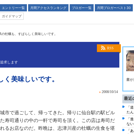
エントリー一覧
月間アクセスランキング
ブロガー一覧
月間ブロガーベスト30
ガイドマップ
県の牡蠣も、すばらしく美味しいです。
RSS
を追求します
しく美味しいです。
書が
»
2008/10/14
最近
「道
多賀城市で過ごして、帰ってきた。帰りに仙台駅の駅ビル
たん
「進
た寿司通りの中の一軒で寿司を頂く。この店は寿司だ
ない
れるお店なのだ。昨晩は、志津川産の牡蠣の生食を堪
「あ