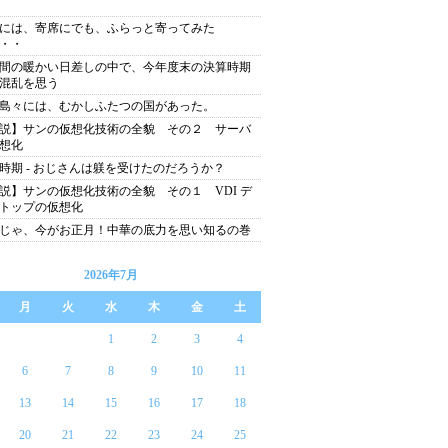
には、寄席にでも、ふらっと寄ってみた
・・
間の暖かい日差しの中で、今年度末の決算時期
混乱を思う
島々には、むかしふたつの国があった。
説】サンの仮想化技術の全貌 その２ サーバ
想化
時期 - おじさんは躾を受けたのだろうか？
説】サンの仮想化技術の全貌 その１ VDI デ
トップの仮想化
じゃ、今がお正月！中華の底力を思い知るの巻
2026年7月
月
火
水
木
金
土
1
2
3
4
6
7
8
9
10
11
13
14
15
16
17
18
20
21
22
23
24
25