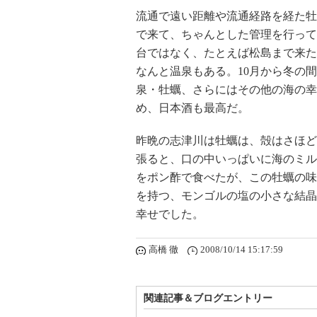
流通で遠い距離や流通経路を経た牡
で来て、ちゃんとした管理を行って
台ではなく、たとえば松島まで来た
なんと温泉もある。10月から冬の
泉・牡蠣、さらにはその他の海の幸
め、日本酒も最高だ。
昨晩の志津川は牡蠣は、殻はさほど
張ると、口の中いっぱいに海のミル
をポン酢で食べたが、この牡蠣の味
を持つ、モンゴルの塩の小さな結晶
幸せでした。
高橋 徹
2008/10/14 15:17:59
関連記事＆ブログエントリー