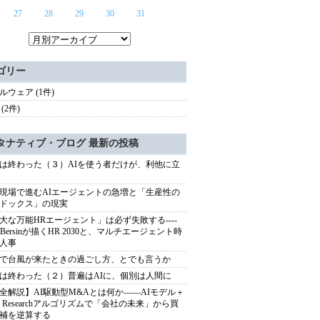
27
28
29
30
31
ゴリー
ルウェア (1件)
(2件)
タナティブ・ブログ 最新の投稿
は終わった（３）AIを使う者だけが、利他に立
現場で進むAIエージェントの急増と「生産性の
ドックス」の現実
大な万能HRエージェント」は必ず失敗する----
sh Bersinが描くHR 2030と、マルチエージェント時
人事
で台風が来たときの過ごし方、とでも言うか
は終わった（２）普遍はAIに、個別は人間に
全解説】AI駆動型M&Aとは何か――AIモデル＋
ep Researchアルゴリズムで「会社の未来」から買
補を逆算する