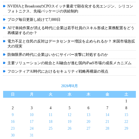
NVIDIAとBroadcomのCPOスイッチ量産で顕在化する光エンジン、シリコン
フォトニクス、先端パッケージの供給制約
ブログ毎日更新し続けて7,000日
AIで単純作業が消える時代に企業は若手社員のスキル形成と業務配置をどう
再構築するのか？
電力不足と住民の反対はデータセンター増設を止められるか？ 米国市場急拡
大の現実
防御限界の時代に企業はいかにサイバー攻撃に対処するのか
主要ソリューションの統合とAI融合が進む国内iPaaS市場の成長メカニズム
フロンティアAI時代におけるセキュリティ戦略再構築の視点
2026年8月
日
月
火
水
木
金
土
1
2
3
4
5
6
7
8
9
10
11
12
13
14
15
16
17
18
19
20
21
22
23
24
25
26
27
28
29
30
31