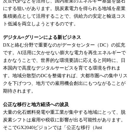
次世代炉などを活用し、国内産業のエネルギー基盤を盤石
にする狙いがあります。脱炭素電力を得られる地域を産業
集積拠点として活用することで、供給力の安定と輸送コス
ト低減を両立しようとするのです。
デジタル×グリーンによる新ビジネス
DXと絡む分野で重要なのがデータセンター（DC）の拡充
です。AI活用に欠かせない膨大な電力を再生エネルギーで
まかなうことで、世界的な環境要請に応えると同時に、日
本国内で高度なデジタルサービスを育てる環境を作れま
す。地域分散型のDCを整備すれば、大都市圏への集中リス
クを下げつつ、地方での雇用機会創出にもつながることが
期待されます。
公正な移行と地方経済への波及
大量の化石燃料発電や重工業が集中する地域にとって、脱
炭素シフトは雇用や税収に影響が出る可能性があります。
そこでGX2040ビジョンでは「公正な移行（Just