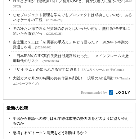
FDEとは何か（連載第1回）／従来のSEと、何が決定的に違うのか
(2026/
08/03)
なぜプロジェクト管理を学んでもプロジェクトは成功しないのか、ある
いはケーキの工程...
(2026/07/28)
冬の冷たい海で叫んだ英雄の名言とはいったい何か。無料版7モデルに
聞いたら微妙だっ...
(2026/07/28)
富士通とNECは「AI需要の手応え」をどう語った？ 2026年下半期の
見通しを考...
(2026/08/03)
「日本IBMのNHK案件失敗は既定路線だった」 メインフレーム大撤
退時代のリスク...
(2026/08/06)
『ザ セラム』の知られざる実力に迫る！
PR(エリクシール on 美的.com)
大阪ガスが月2000時間の共有作業を削減！ 現場のAI活用術
PR(ITmedia
エンタープライズ)
Recommended by
最新の投稿
学習から推論への移行はAI半導体市場の勢力図をどのように塗り替え
るのか
急増するAIトークン消費をどう制御するか？