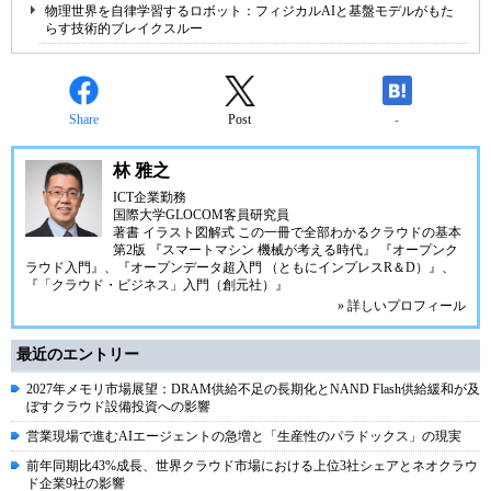
物理世界を自律学習するロボット：フィジカルAIと基盤モデルがもた
らす技術的ブレイクスルー
Share
Post
-
林 雅之
ICT企業勤務
国際大学GLOCOM客員研究員
著書
イラスト図解式 この一冊で全部わかるクラウドの基本
第2版
『スマートマシン 機械が考える時代』
『オープンク
ラウド入門』
、
『オープンデータ超入門 （ともにインプレスR＆D）』
、
『「クラウド・ビジネス」入門（創元社）』
» 詳しいプロフィール
最近のエントリー
2027年メモリ市場展望：DRAM供給不足の長期化とNAND Flash供給緩和が及
ぼすクラウド設備投資への影響
営業現場で進むAIエージェントの急増と「生産性のパラドックス」の現実
前年同期比43%成長、世界クラウド市場における上位3社シェアとネオクラウ
ド企業9社の影響