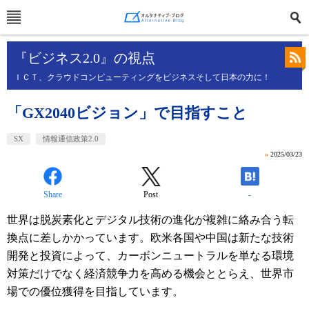
『ビジネス2.0』の視点
ＩＣＴ、クラウドコンピューティングをビジネスそして日本の力に！
「GX2040ビジョン」で目指すこと
SX
情報通信政策2.0
»
2025/03/23
Share
Post
-
世界は脱炭素化とデジタル技術の進化が複雑に絡み合う転
換点に差しかかっています。欧米各国や中国は新たな技術
開発と投資によって、カーボンニュートラルを単なる環境
対策だけでなく経済競争力を高める機会ととらえ、世界市
場での優位獲得を目指しています。