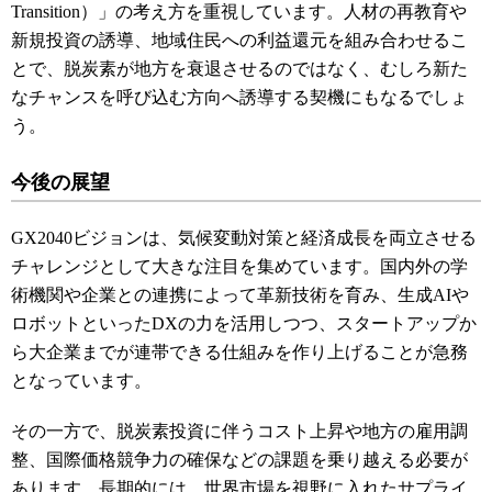
Transition）」の考え方を重視しています。人材の再教育や
新規投資の誘導、地域住民への利益還元を組み合わせるこ
とで、脱炭素が地方を衰退させるのではなく、むしろ新た
なチャンスを呼び込む方向へ誘導する契機にもなるでしょ
う。
今後の展望
GX2040ビジョンは、気候変動対策と経済成長を両立させる
チャレンジとして大きな注目を集めています。国内外の学
術機関や企業との連携によって革新技術を育み、生成AIや
ロボットといったDXの力を活用しつつ、スタートアップか
ら大企業までが連帯できる仕組みを作り上げることが急務
となっています。
その一方で、脱炭素投資に伴うコスト上昇や地方の雇用調
整、国際価格競争力の確保などの課題を乗り越える必要が
あります。長期的には、世界市場を視野に入れたサプライ