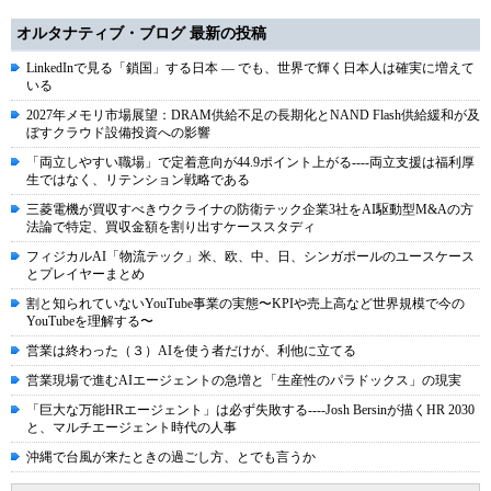
オルタナティブ・ブログ 最新の投稿
LinkedInで見る「鎖国」する日本 ― でも、世界で輝く日本人は確実に増えて
いる
2027年メモリ市場展望：DRAM供給不足の長期化とNAND Flash供給緩和が及
ぼすクラウド設備投資への影響
「両立しやすい職場」で定着意向が44.9ポイント上がる----両立支援は福利厚
生ではなく、リテンション戦略である
三菱電機が買収すべきウクライナの防衛テック企業3社をAI駆動型M&Aの方
法論で特定、買収金額を割り出すケーススタディ
フィジカルAI「物流テック」米、欧、中、日、シンガポールのユースケース
とプレイヤーまとめ
割と知られていないYouTube事業の実態〜KPIや売上高など世界規模で今の
YouTubeを理解する〜
営業は終わった（３）AIを使う者だけが、利他に立てる
営業現場で進むAIエージェントの急増と「生産性のパラドックス」の現実
「巨大な万能HRエージェント」は必ず失敗する----Josh Bersinが描くHR 2030
と、マルチエージェント時代の人事
沖縄で台風が来たときの過ごし方、とでも言うか