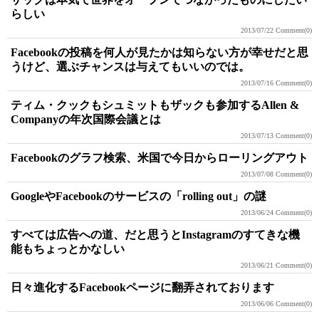
らしい
2013/07/22
Comment(0)
Facebookの投稿を何人が見たかは知らない方が幸せだと思
うけど、選ぶチャンスは与えてもいいのでは。
2013/07/16
Comment(0)
ティム・クックもシュミットもザックも参加するAllen &
Companyの年次国際会議とは
2013/07/13
Comment(0)
Facebookのグラフ検索、米国で今日からローリングアウト
2013/07/08
Comment(0)
GoogleやFacebookのサービスの「rolling out」の謎
2013/06/24
Comment(0)
すべては広告への道、だと思うとInstagramのすてきな機
能もちょっとかなしい
2013/06/21
Comment(0)
日々進化するFacebookページに翻弄されております
2013/06/06
Comment(0)