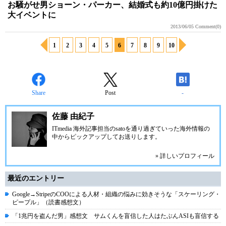
お騒がせ男ショーン・パーカー、結婚式も約10億円掛けた
大イベントに
2013/06/05
Comment(0)
1
2
3
4
5
6
7
8
9
10
Share
Post
-
佐藤 由紀子
ITmedia 海外記事担当のsatoを通り過ぎていった海外情報の
中からピックアップしてお送りします。
» 詳しいプロフィール
最近のエントリー
Google→StripeのCOOによる人材・組織の悩みに効きそうな「スケーリング・
ピープル」（読書感想文）
「1兆円を盗んだ男」感想文 サムくんを盲信した人はたぶんASIも盲信する