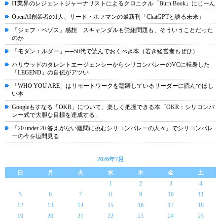
IT業界のレジェントジャーナリストによるクロニクル「Burn Book」にじーん
OpenAI創業者の1人、リード・ホフマンの最新刊「ChatGPTと語る未来」
『ジェフ・ベゾス』感想 スキャンダルも労組問題も、そういうことだった
のか
「モダンエルダー」──50代で読んでおくべき本（若き経営者もぜひ）
ハリウッドのタレントエージェンシーからシリコンバレーのVCに転身した
「LEGEND」の自伝がアツい
「WHO YOU ARE」はリモートワークを躊躇しているリーダーに読んでほし
い本
Googleもすなる「OKR」について、楽しく把握できる本「OKR：シリコンバ
レー式で大胆な目標を達成する」
『20 under 20 答えがない難問に挑むシリコンバレーの人々』でシリコンバレ
ーの今を垣間見る
2026年7月
日
月
火
水
木
金
土
1
2
3
4
5
6
7
8
9
10
11
12
13
14
15
16
17
18
19
20
21
22
23
24
25