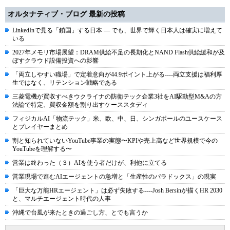
オルタナティブ・ブログ 最新の投稿
LinkedInで見る「鎖国」する日本 ― でも、世界で輝く日本人は確実に増えて
いる
2027年メモリ市場展望：DRAM供給不足の長期化とNAND Flash供給緩和が及
ぼすクラウド設備投資への影響
「両立しやすい職場」で定着意向が44.9ポイント上がる----両立支援は福利厚
生ではなく、リテンション戦略である
三菱電機が買収すべきウクライナの防衛テック企業3社をAI駆動型M&Aの方
法論で特定、買収金額を割り出すケーススタディ
フィジカルAI「物流テック」米、欧、中、日、シンガポールのユースケース
とプレイヤーまとめ
割と知られていないYouTube事業の実態〜KPIや売上高など世界規模で今の
YouTubeを理解する〜
営業は終わった（３）AIを使う者だけが、利他に立てる
営業現場で進むAIエージェントの急増と「生産性のパラドックス」の現実
「巨大な万能HRエージェント」は必ず失敗する----Josh Bersinが描くHR 2030
と、マルチエージェント時代の人事
沖縄で台風が来たときの過ごし方、とでも言うか