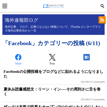
海外速報部ログ
海外記事、ブログ、記事にならない情報について、ITmedia エンタープライ
ズ海外記事担当から一言
「Facebook」カテゴリーの投稿 (6/11)
Share
Post
-
Facebookの公開投稿をブログなどに貼れるようになりまし
た
2013/08/22
Comment(0)
夏休み読書感想文：リーン・イン──その周到さに舌を巻
く
2013/08/15
Comment(0)
ザックは本気で世界をオープンでつながったものにしたい