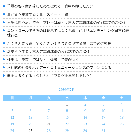
千尋の谷へ突き落したのではなく、背中を押しただけ
量が質を凌駕する：量・スピード・質
人生は理不尽。でも、プレーは続く：東大ア式蹴球部の卒部式でのご挨拶
コントロールできるのは結果ではなく挑戦！@オリエンテーリング日本代表
壮行会
たくさん寄り道してください！さつき会奨学金授与式でのご挨拶
居場所を作る：東大ア式蹴球部の入部式でのご挨拶
仕事は「作業」ではなく「仮説」で差がつく
入社式の社長訓示：アークコミュニケーションズのファンになる
器を大きくする（久しぶりにブログを再開しました）
2026年7月
日
月
火
水
木
金
土
1
2
3
4
5
6
7
8
9
10
11
12
13
14
15
16
17
18
19
20
21
22
23
24
25
26
27
28
29
30
31