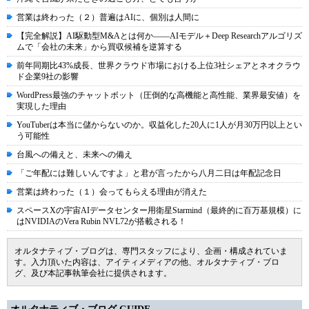
営業は終わった（２）普遍はAIに、個別は人間に
【完全解説】AI駆動型M&Aとは何か――AIモデル＋Deep Researchアルゴリズ
ムで「会社の未来」から買収候補を逆算する
前年同期比43%成長、世界クラウド市場における上位3社シェアとネオクラウ
ド企業9社の影響
WordPress最強のチャットボット（圧倒的な高機能と高性能、業界最安値）を
実現した理由
YouTuberは本当に儲からないのか。収益化した20人に1人が月30万円以上とい
う可能性
台風への備えと、未来への備え
「ご年配には難しいんですよ」と君が言ったから八月二日は年配記念日
営業は終わった（１）会ってもらえる理由が消えた
スペースXの宇宙AIデータセンター用衛星Starmind（最終的に百万基規模）に
はNVIDIAのVera Rubin NVL72が搭載される！
オルタナティブ・ブログは、専門スタッフにより、企画・構成されていま
す。入力頂いた内容は、アイティメディアの他、オルタナティブ・ブロ
グ、及び本記事執筆会社に提供されます。