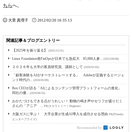
ちら
へ。
大里 真理子
2012/02/20 16:35:13
関連記事＆ブログエントリー
【2025年を振り返る】
(2025/12/31)
Linux Foundation発FinOpsが日本でも急拡大 85,000人参...
(2025/09/08)
２０２６年も大学の客員研究員、講師として
(2026/01/03)
「顧客体験をAIがオーケストレートする」 Adobeが定義するエージェ
ント時代の...
(2026/05/08)
Box CEOが語る「AIによるコンテンツ管理プラットフォームの進化」
同社の優...
(2026/06/16)
おかたづけもできる点がうれしい！ 動物の鳴き声やセリフが盛りだく
さんの「アニア ...
PR(タカラトミー｜Hugkum)
大阪ガスに学ぶ！ 大手企業が生成AI導入を成功させる理由
PR(ITmedia
エンタープライズ)
Recommended by