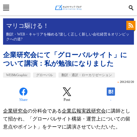
マリコ駆ける！
翻訳・WEB・キャリアを極める?楽しく正しく新しい会社経営＆オリンピッ
クへの道?
企業研究会にて「グローバルサイト」に
ついて講演：私が勉強になりました
WEB&Graphic
グローバル
翻訳・通訳・ローカリゼーション
»
2012/02/20
Share
Post
-
企業研究会
の分科会である
企業広報実践研究会
に講師とし
て招かれ、「グローバルサイト構築・運営上についての留
意点やポイント」をテーマに講演させていただいた。