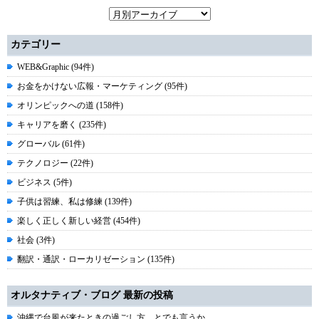
カテゴリー
WEB&Graphic (94件)
お金をかけない広報・マーケティング (95件)
オリンピックへの道 (158件)
キャリアを磨く (235件)
グローバル (61件)
テクノロジー (22件)
ビジネス (5件)
子供は習練、私は修練 (139件)
楽しく正しく新しい経営 (454件)
社会 (3件)
翻訳・通訳・ローカリゼーション (135件)
オルタナティブ・ブログ 最新の投稿
沖縄で台風が来たときの過ごし方、とでも言うか