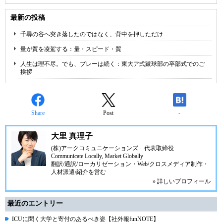
最新の投稿
千尋の谷へ突き落したのではなく、背中を押しただけ
量が質を凌駕する：量・スピード・質
人生は理不尽。でも、プレーは続く：東大ア式蹴球部の卒部式でのご
挨拶
Share
Post
-
大里 真理子
(株)アークコミュニケーションズ
代表取締役
Communicate Locally, Market Globally
翻訳/通訳/ローカリゼーション・Web/クロスメディア制作・
人材派遣/紹介を営む
» 詳しいプロフィール
最近のエントリー
ICUに聞く大学と寄付のあるべき姿【社外報funNOTE】