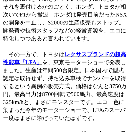
それを裏付けるかのごとく、ホンダ、トヨタが相
次いでF1から撤退。ホンダは発売目前だったNSX
の開発を中止し、S2000の生産販売もストップ。
開発費や技術スタッフなどの経営資源を、エコに
特化しつつあると言われています。
その一方で、トヨタは
レクサスブランドの超高
性能車「LFA」
を、東京モーターショーで発表し
ました。生産は年間500台限定。日本国内で型式
認定は取得せず、持ち込み車検でナンバーを取得
するという異例の販売方式。価格はなんと3750万
円。最高出力は8700回転で560馬力、最高速度は
325km/hと、まさにモンスターです。エコ一色に
染まった今年のモーターショーで、LFAのスーパ
ー度はまさに際だっていたはずです。