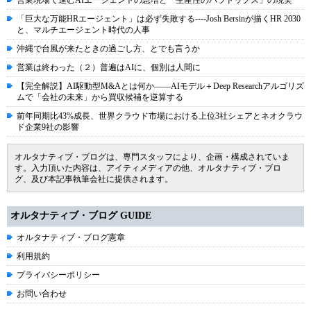
営業現場で進むAIエージェントの急増と「生産性のパラドックス」の現実
「巨大な万能HRエージェント」は必ず失敗する----Josh Bersinが描くHR 2030
と、マルチエージェント時代の人事
沖縄で台風が来たときの過ごし方、とでも言うか
営業は終わった（２）普遍はAIに、個別は人間に
【完全解説】AI駆動型M&Aとは何か――AIモデル＋Deep Researchアルゴリズ
ムで「会社の未来」から買収候補を逆算する
前年同期比43%成長、世界クラウド市場における上位3社シェアとネオクラウ
ド企業9社の影響
オルタナティブ・ブログは、専門スタッフにより、企画・構成されていま
す。入力頂いた内容は、アイティメディアの他、オルタナティブ・ブロ
グ、及び本記事執筆会社に提供されます。
オルタナティブ・ブログ GUIDE
オルタナティブ・ブログ憲章
利用規約
プライバシーポリシー
お問い合わせ