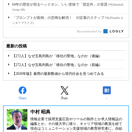
64年の歴史が宿るヘッドホン、いい意味で「想定外」の音質
PR(Marshall
Group AB)
「プロンプトが面倒」の悲鳴を解消！ AI定着のステップ
PR(ITmedia エ
ンタープライズ)
Recommended by
最新の投稿
【272人】なぜ五島列島が「移住の聖地」なのか（後編）
【272人】なぜ五島列島が「移住の聖地」なのか（前編）
【2020年版】雇用の最新数値から現代社会を見つめてみる
Share
Post
-
中村 昭典
情報企業で採用支援広告やツールの制作とか求人情報誌の
編集とか。その後大学に移り、キャリア領域の教員を経て
現在はコミュニケーション支援領域の教育研究者に。自給