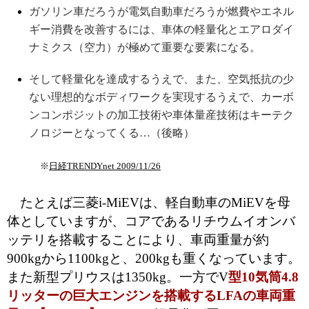
ガソリン車だろうが電気自動車だろうが燃費やエネル
ギー消費を改善するには、車体の軽量化とエアロダイ
ナミクス（空力）が極めて重要な要素になる。
そして軽量化を達成するうえで、また、空気抵抗の少
ない理想的なボディワークを実現するうえで、カーボ
ンコンポジットの加工技術や車体量産技術はキーテク
ノロジーとなってくる…（後略）
※
日経TRENDYnet 2009/11/26
たとえば三菱i-MiEVは、軽自動車のMiEVを母
体としていますが、コアであるリチウムイオンバ
ッテリを搭載することにより、車両重量が約
900kgから1100kgと、200kgも重くなっています。
また新型プリウスは1350kg。一方でV
型10気筒4.8
リッターの巨大エンジンを搭載するLFAの車両重