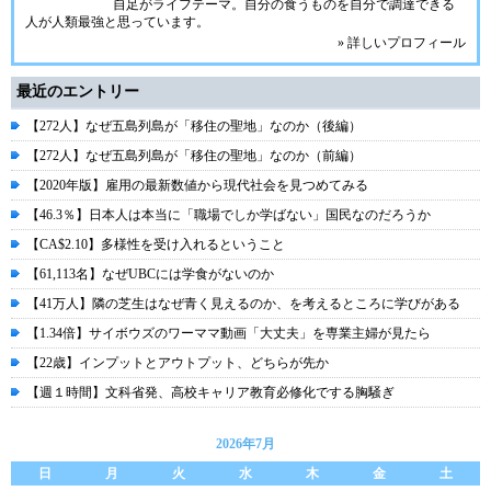
自足がライフテーマ。自分の食うものを自分で調達できる
人が人類最強と思っています。
» 詳しいプロフィール
最近のエントリー
【272人】なぜ五島列島が「移住の聖地」なのか（後編）
【272人】なぜ五島列島が「移住の聖地」なのか（前編）
【2020年版】雇用の最新数値から現代社会を見つめてみる
【46.3％】日本人は本当に「職場でしか学ばない」国民なのだろうか
【CA$2.10】多様性を受け入れるということ
【61,113名】なぜUBCには学食がないのか
【41万人】隣の芝生はなぜ青く見えるのか、を考えるところに学びがある
【1.34倍】サイボウズのワーママ動画「大丈夫」を専業主婦が見たら
【22歳】インプットとアウトプット、どちらが先か
【週１時間】文科省発、高校キャリア教育必修化でする胸騒ぎ
2026年7月
日
月
火
水
木
金
土