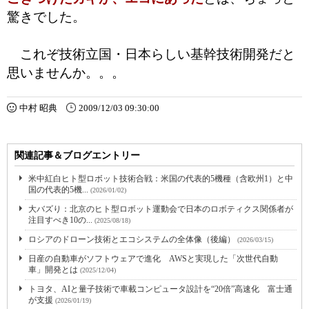
驚きでした。
これぞ技術立国・日本らしい基幹技術開発だと
思いませんか。。。
中村 昭典
2009/12/03 09:30:00
関連記事＆ブログエントリー
米中紅白ヒト型ロボット技術合戦：米国の代表的5機種（含欧州1）と中
国の代表的5機...
(2026/01/02)
大バズり：北京のヒト型ロボット運動会で日本のロボティクス関係者が
注目すべき10の...
(2025/08/18)
ロシアのドローン技術とエコシステムの全体像（後編）
(2026/03/15)
日産の自動車がソフトウェアで進化 AWSと実現した「次世代自動
車」開発とは
(2025/12/04)
トヨタ、AIと量子技術で車載コンピュータ設計を“20倍”高速化 富士通
が支援
(2026/01/19)