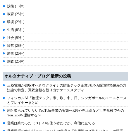
技術 (13件)
教育 (25件)
環境 (29件)
生活 (83件)
社会 (99件)
経営 (28件)
若者 (20件)
調査 (25件)
オルタナティブ・ブログ 最新の投稿
三菱電機が買収すべきウクライナの防衛テック企業3社をAI駆動型M&Aの方
法論で特定、買収金額を割り出すケーススタディ
フィジカルAI「物流テック」米、欧、中、日、シンガポールのユースケース
とプレイヤーまとめ
割と知られていないYouTube事業の実態〜KPIや売上高など世界規模で今の
YouTubeを理解する〜
営業は終わった（３）AIを使う者だけが、利他に立てる