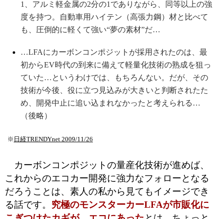
1、アルミ軽金属の2分の1でありながら、同等以上の強
度を持つ。自動車用ハイテン（高張力鋼）材と比べて
も、圧倒的に軽くて強い“夢の素材”だ…
…LFAにカーボンコンポジットが採用されたのは、最
初からEV時代の到来に備えて軽量化技術の熟成を狙っ
ていた…というわけでは、もちろんない。だが、その
技術が今後、役に立つ見込みが大きいと判断されたた
め、開発中止に追い込まれなかったと考えられる…
（後略）
※
日経TRENDYnet 2009/11/26
カーボンコンポジットの量産化技術が進めば、
これからのエコカー開発に強力なフォローとなる
だろうことは、素人の私から見てもイメージでき
る話です。
究極のモンスターカーLFAが市販化に
こぎつけたカギが、エコにあった
とは、ちょっと