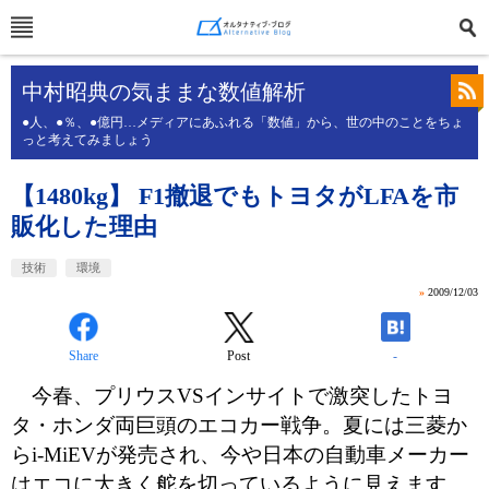
中村昭典の気ままな数値解析
●人、●％、●億円…メディアにあふれる「数値」から、世の中のことをちょ
っと考えてみましょう
【1480kg】 F1撤退でもトヨタがLFAを市
販化した理由
技術
環境
»
2009/12/03
Share
Post
-
今春、プリウスVSインサイトで激突したトヨ
タ・ホンダ両巨頭のエコカー戦争。夏には三菱か
らi-MiEVが発売され、今や日本の自動車メーカー
はエコに大きく舵を切っているように見えます。