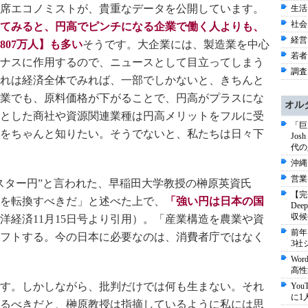
席エコノミストが、貴重なデータを公開しています。
生活 
社会 
てみると、円高でピンチになる企業で働く人よりも、
経営 
07万人】も多い
そうです。大企業には、製造業を中心
若者 
ナスに作用するので、ニュースとして目立ってしまう
調査 
れは経済全体でみれば、一部でしかないと、きちんと
業でも、原料価格が下がることで、円高がプラスにな
オル
とした商社や資源関連業種は円高メリットをフルに受
「巨
をちゃんと知りたい。そうでないと、私たちは日々下
Jo
代の
沖縄
営業
ター円”と言われた、早稲田大学教授の榊原英資氏
【完
を転換すべきだ」と述べた上で、
「強い円は日本の国
De
収候
洋経済11月15日号より引用）。「産業構造を農業や資
前年
フトする。今の日本に必要なのは、消費者庁ではなく
3社
Wo
高性
す。しかしながら、批判だけでは何も生まない。それ
Yo
に1
るべきだと、榊原教授は指摘しているように私には思