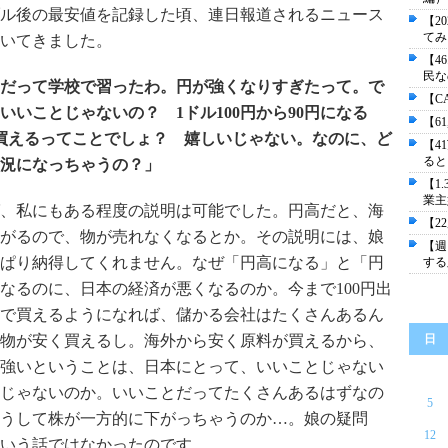
ル後の最安値を記録した頃、連日報道されるニュース
【2
てみ
いてきました。
【4
民な
だって学校で習ったわ。円が強くなりすぎたって。で
【C
いことじゃないの？ 1ドル100円から90円になる
【6
で買えるってことでしょ？ 嬉しいじゃない。なのに、ど
【4
ると
況になっちゃうの？」
【1
業主
、私にもある程度の説明は可能でした。円高だと、海
【2
がるので、物が売れなくなるとか。その説明には、娘
【週
ぱり納得してくれません。なぜ「円高になる」と「円
する
なるのに、日本の経済が悪くなるのか。今まで100円出
円で買えるようになれば、儲かる会社はたくさんあるん
物が安く買えるし。海外から安く原料が買えるから、
日
強いということは、日本にとって、いいことじゃない
じゃないのか。いいことだってたくさんあるはずなの
5
うして株が一方的に下がっちゃうのか…。娘の疑問
12
いう話ではなかったのです。