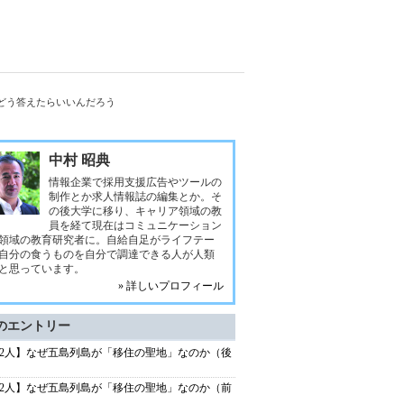
、どう答えたらいいんだろう
中村 昭典
情報企業で採用支援広告やツールの
制作とか求人情報誌の編集とか。そ
の後大学に移り、キャリア領域の教
員を経て現在はコミュニケーション
領域の教育研究者に。自給自足がライフテー
自分の食うものを自分で調達できる人が人類
と思っています。
» 詳しいプロフィール
のエントリー
72人】なぜ五島列島が「移住の聖地」なのか（後
72人】なぜ五島列島が「移住の聖地」なのか（前