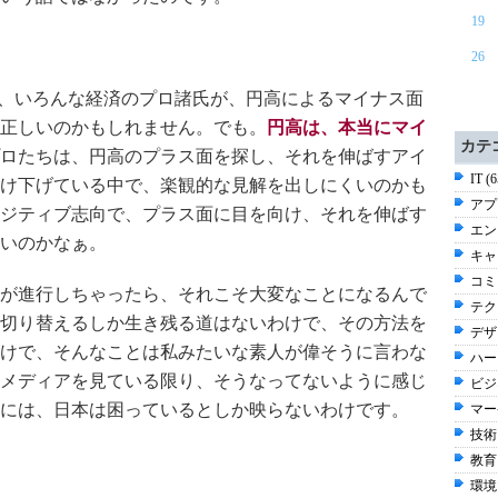
19
26
、いろんな経済のプロ諸氏が、円高によるマイナス面
正しいのかもしれません。でも。
円高は、本当にマイ
カテ
ロたちは、円高のプラス面を探し、それを伸ばすアイ
IT (
け下げている中で、楽観的な見解を出しにくいのかも
アプ
ジティブ志向で、プラス面に目を向け、それを伸ばす
エン
いのかなぁ。
キャリ
コミ
が進行しちゃったら、それこそ大変なことになるんで
テク
切り替えるしか生き残る道はないわけで、その方法を
デザ
けで、そんなことは私みたいな素人が偉そうに言わな
ハー
メディアを見ている限り、そうなってないように感じ
ビジネ
には、日本は困っているとしか映らないわけです。
マー
技術 
教育 
環境 