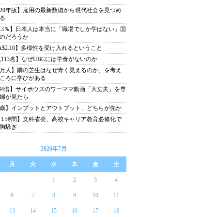
020年版】雇用の最新数値から現代社会を見つめ
る
6.3％】日本人は本当に「職場でしか学ばない」国
のだろうか
A$2.10】多様性を受け入れるということ
1,113名】なぜUBCには学食がないのか
1万人】隣の芝生はなぜ青く見えるのか、を考え
ころに学びがある
.34倍】サイボウズのワーママ動画「大丈夫」を専
婦が見たら
2歳】インプットとアウトプット、どちらが先か
１時間】文科省発、高校キャリア教育必修化で
胸騒ぎ
2026年7月
月
火
水
木
金
土
1
2
3
4
6
7
8
9
10
11
13
14
15
16
17
18