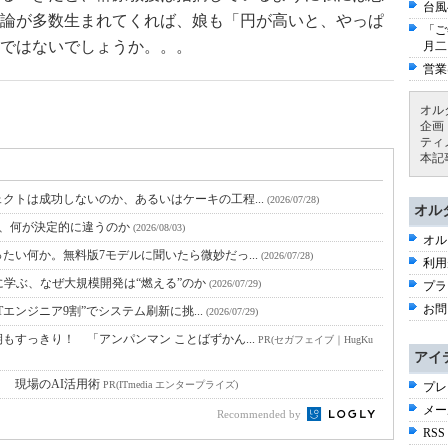
台風
論が多数生まれてくれば、娘も「円が高いと、やっぱ
「ご
ではないでしょうか。。。
月二
営業
オル
企画
ティ
本記
クトは成功しないのか、あるいはケーキの工程...
(2026/07/28)
オル
と、何が決定的に違うのか
(2026/08/03)
オル
たい何か。無料版7モデルに聞いたら微妙だっ...
(2026/07/28)
利用
に学ぶ、なぜ大規模開発は“燃える”のか
(2026/07/29)
プラ
お問
Tエンジニア9割”でシステム刷新に挑...
(2026/07/29)
すっきり！ 「アンパンマン ことばずかん...
PR(セガフェイブ｜HugKu
アイ
！ 現場のAI活用術
PR(ITmedia エンタープライズ)
プレ
メー
Recommended by
RSS