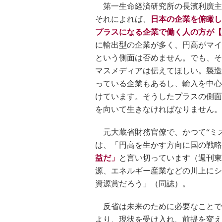
第一生命経済研究所の長濱利廣主
それによれば、
日本の企業を俯瞰し
プラスになる企業で働く人の方が【8
に輸出型の企業が多く、円高がマイ
という側面は否めません。でも、そ
マスメディアは伝えてほしい。製造
っている企業もあるし、輸入を中心
けています。そうしたプラスの側面
を向いて生きなければなりません。
元大蔵省財務官僚で、かつて“ミス
は、「円高を生かす方向に国の戦略
益だ」
と言い切っています（週刊東
源、エネルギー産業などの川上にシ
資源賞だろう」（同誌）。
反省は未来のために必要なことで
より、現状を受け入れ、前提を変え