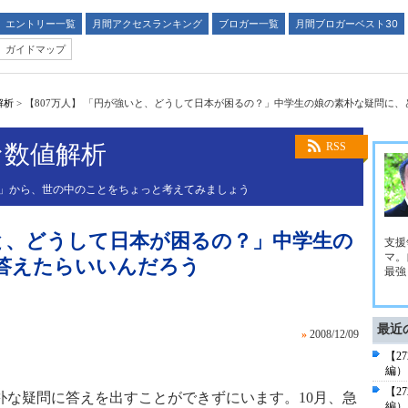
エントリー一覧
月間アクセスランキング
ブロガー一覧
月間ブロガーベスト30
ガイドマップ
解析
>
【807万人】 「円が強いと、どうして日本が困るの？」中学生の娘の素朴な疑問に
な数値解析
RSS
値」から、世の中のことをちょっと考えてみましょう
いと、どうして日本が困るの？」中学生の
支援
マ。
答えたらいいんだろう
最強
最近
»
2008/12/09
【2
編）
【2
な疑問に答えを出すことができずにいます。10月、急
編）