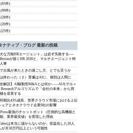
(83件)
(99件)
(28件)
(20件)
(25件)
タナティブ・ブログ 最新の投稿
大な万能HRエージェント」は必ず失敗する----
sh Bersinが描くHR 2030と、マルチエージェント時
人事
で台風が来たときの過ごし方、とでも言うか
は終わった（２）普遍はAIに、個別は人間に
全解説】AI駆動型M&Aとは何か――AIモデル＋
ep Researchアルゴリズムで「会社の未来」から買
補を逆算する
同期比43%成長、世界クラウド市場における上位
シェアとネオクラウド企業9社の影響
rdPress最強のチャットボット（圧倒的な高機能と
能、業界最安値）を実現した理由
uTuberは本当に儲からないのか。収益化した20人
人が月30万円以上という可能性