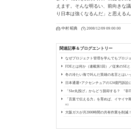
えます。そんな明るい、前向きな議
り日本は強くなるんだ」と思えるん
中村 昭典
2008/12/09 09:00:00
関連記事＆ブログエントリー
なぜプロジェクト管理を学んでもプロジェ
FDEとは何か（連載第1回）／従来のSE
冬の冷たい海で叫んだ英雄の名言とはいっ
日本通運×アクセンチュアの124億円訴訟
「SIer丸投げ」からどう脱却する？ “非I
「言葉で伝える力」を育めば、イヤイヤ期も
m)
大阪ガスが月2000時間の共有作業を削減