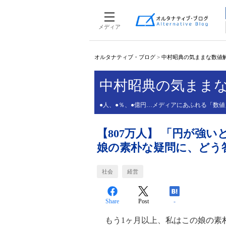
メディア
オルタナティブ・ブログ
>
中村昭典の気ままな数値
中村昭典の気まま
●人、●％、●億円…メディアにあふれる「数
【807万人】 「円が強
娘の素朴な疑問に、どう
社会
経営
Share
Post
-
もう1ヶ月以上、私はこの娘の素朴