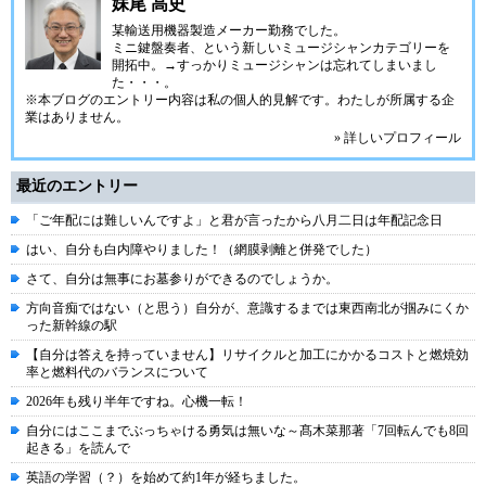
妹尾 高史
某輸送用機器製造メーカー勤務でした。
ミニ鍵盤奏者、という新しいミュージシャンカテゴリーを
開拓中。→すっかりミュージシャンは忘れてしまいまし
た・・・。
※本ブログのエントリー内容は私の個人的見解です。わたしが所属する企
業はありません。
» 詳しいプロフィール
最近のエントリー
「ご年配には難しいんですよ」と君が言ったから八月二日は年配記念日
はい、自分も白内障やりました！（網膜剥離と併発でした）
さて、自分は無事にお墓参りができるのでしょうか。
方向音痴ではない（と思う）自分が、意識するまでは東西南北が掴みにくか
った新幹線の駅
【自分は答えを持っていません】リサイクルと加工にかかるコストと燃焼効
率と燃料代のバランスについて
2026年も残り半年ですね。心機一転！
自分にはここまでぶっちゃける勇気は無いな～髙木菜那著「7回転んでも8回
起きる」を読んで
英語の学習（？）を始めて約1年が経ちました。