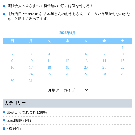
新社会人の皆さまへ：初任給の"罠"には気を付けろ！
【終活日々つれづれ】古本屋さんのおやじさんってこういう気持ちなのかな
ぁ、と勝手に思ってます。
2026年8月
日
月
火
水
木
金
土
1
2
3
4
5
6
7
8
9
10
11
12
13
14
15
16
17
18
19
20
21
22
23
24
25
26
27
28
29
30
31
カテゴリー
終活日々つれづれ (29件)
Excel関連 (1件)
OS (4件)