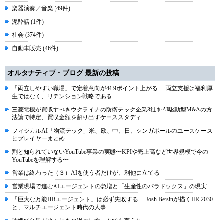
楽器演奏／音楽 (49件)
泥酔話 (1件)
社会 (374件)
自動車販売 (46件)
オルタナティブ・ブログ 最新の投稿
「両立しやすい職場」で定着意向が44.9ポイント上がる----両立支援は福利厚
生ではなく、リテンション戦略である
三菱電機が買収すべきウクライナの防衛テック企業3社をAI駆動型M&Aの方
法論で特定、買収金額を割り出すケーススタディ
フィジカルAI「物流テック」米、欧、中、日、シンガポールのユースケース
とプレイヤーまとめ
割と知られていないYouTube事業の実態〜KPIや売上高など世界規模で今の
YouTubeを理解する〜
営業は終わった（３）AIを使う者だけが、利他に立てる
営業現場で進むAIエージェントの急増と「生産性のパラドックス」の現実
「巨大な万能HRエージェント」は必ず失敗する----Josh Bersinが描くHR 2030
と、マルチエージェント時代の人事