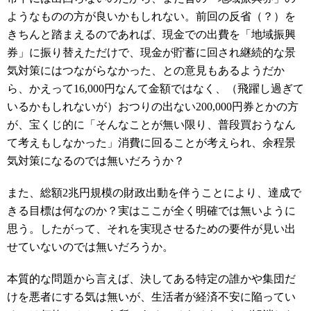
ようなものの方が良いかもしれない。前回の反省（？）を
きちんと踏まえるのであれば、現金での出費を「地域振興
券」に振り替えただけで、現金が貯蓄に回され継続的な景
気対策にはつながらなかった、との意見もあるようだか
ら、かえって16,000円なんて金額ではなく、（飛躍し過ぎて
いるかもしれないが）おつりの出ない200,000円券とかの方
が、宝くじ的に「そんなことが無い限り、普段買おうなん
て考えもしなかった」消費に回ることが考えられ、余程景
気対策になるのでは無いだろうか？
また、総額2兆円規模の財政出動を伴うことにより、達成で
きる目標は何なのか？実はここが全く明確では無いように
思う。したがって、それを実現させるための要件が見い出
せていないのでは無いだろうか。
本質的な問題から言えば、決してある特定の誰かや集団だ
けを悪者にする気は無いが、生活者が経済不安に陥ってい