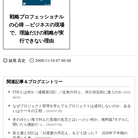
戦略プロフェッショナル
の心得 ―ビジネスの現場
で、理論だけの戦略が実
行できない理由
妹尾 高史
2008/11/16 07:00:00
関連記事＆ブログエントリー
FDEとは何か（連載第1回）／従来のSEと、何が決定的に違うのか
(2026/
08/03)
なぜプロジェクト管理を学んでもプロジェクトは成功しないのか、ある
いはケーキの工程...
(2026/07/28)
冬の冷たい海で叫んだ英雄の名言とはいったい何か。無料版7モデルに
聞いたら微妙だっ...
(2026/07/28)
富士通とNECは「AI需要の手応え」をどう語った？ 2026年下半期の