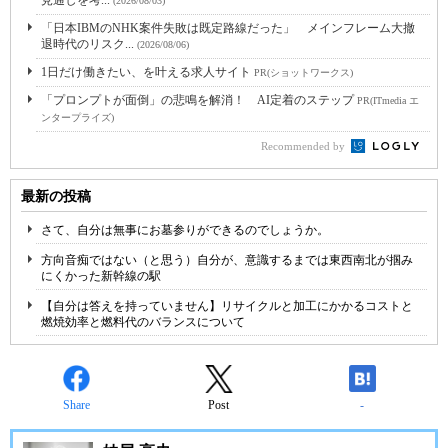
見通しを考...
(2026/08/03)
「日本IBMのNHK案件失敗は既定路線だった」 メインフレーム大撤
退時代のリスク...
(2026/08/06)
1日だけ働きたい、を叶える求人サイト
PR(ショットワークス)
「プロンプトが面倒」の悲鳴を解消！ AI定着のステップ
PR(ITmedia エ
ンタープライズ)
Recommended by
最新の投稿
さて、自分は無事にお墓参りができるのでしょうか。
方向音痴ではない（と思う）自分が、意識するまでは東西南北が掴み
にくかった新幹線の駅
【自分は答えを持っていません】リサイクルと加工にかかるコストと
燃焼効率と燃料代のバランスについて
Share
Post
-