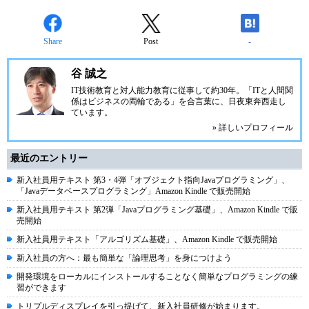
Share
Post
-
谷 誠之
IT技術教育と対人能力教育に従事して約30年。「ITと人間関
係はビジネスの両輪である」を合言葉に、日夜東奔西走し
ています。
» 詳しいプロフィール
最近のエントリー
新入社員用テキスト 第3・4弾「オブジェクト指向Javaプログラミング」、
「Javaデータベースプログラミング」Amazon Kindle で販売開始
新入社員用テキスト 第2弾「Javaプログラミング基礎」、Amazon Kindle で販
売開始
新入社員用テキスト「アルゴリズム基礎」、Amazon Kindle で販売開始
新入社員の方へ：最も簡単な「論理思考」を身につけよう
開発環境をローカルにインストールすることなく簡単なプログラミングの練
習ができます
トリプルディスプレイを引っ提げて、新入社員研修が始まります。