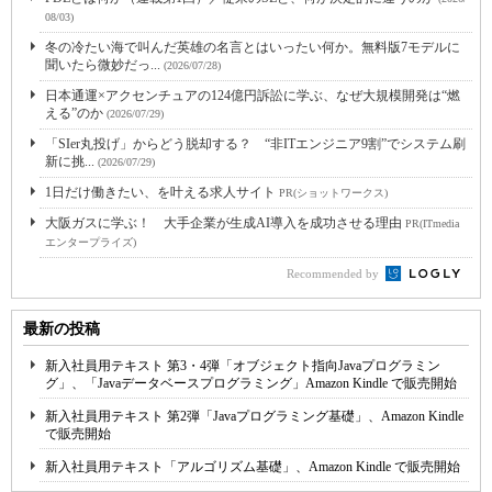
08/03)
冬の冷たい海で叫んだ英雄の名言とはいったい何か。無料版7モデルに
聞いたら微妙だっ...
(2026/07/28)
日本通運×アクセンチュアの124億円訴訟に学ぶ、なぜ大規模開発は“燃
える”のか
(2026/07/29)
「SIer丸投げ」からどう脱却する？ “非ITエンジニア9割”でシステム刷
新に挑...
(2026/07/29)
1日だけ働きたい、を叶える求人サイト
PR(ショットワークス)
大阪ガスに学ぶ！ 大手企業が生成AI導入を成功させる理由
PR(ITmedia
エンタープライズ)
Recommended by
最新の投稿
新入社員用テキスト 第3・4弾「オブジェクト指向Javaプログラミン
グ」、「Javaデータベースプログラミング」Amazon Kindle で販売開始
新入社員用テキスト 第2弾「Javaプログラミング基礎」、Amazon Kindle
で販売開始
新入社員用テキスト「アルゴリズム基礎」、Amazon Kindle で販売開始