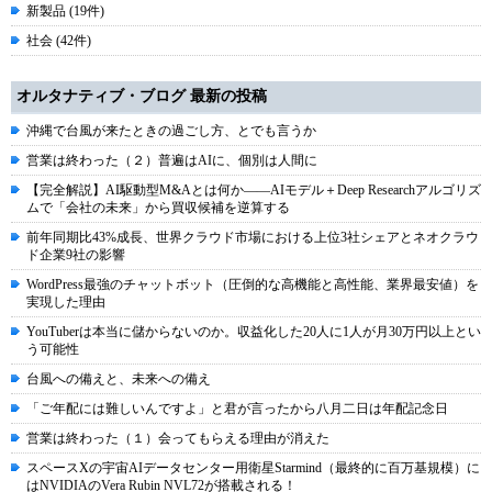
新製品 (19件)
社会 (42件)
オルタナティブ・ブログ 最新の投稿
沖縄で台風が来たときの過ごし方、とでも言うか
営業は終わった（２）普遍はAIに、個別は人間に
【完全解説】AI駆動型M&Aとは何か――AIモデル＋Deep Researchアルゴリズ
ムで「会社の未来」から買収候補を逆算する
前年同期比43%成長、世界クラウド市場における上位3社シェアとネオクラウ
ド企業9社の影響
WordPress最強のチャットボット（圧倒的な高機能と高性能、業界最安値）を
実現した理由
YouTuberは本当に儲からないのか。収益化した20人に1人が月30万円以上とい
う可能性
台風への備えと、未来への備え
「ご年配には難しいんですよ」と君が言ったから八月二日は年配記念日
営業は終わった（１）会ってもらえる理由が消えた
スペースXの宇宙AIデータセンター用衛星Starmind（最終的に百万基規模）に
はNVIDIAのVera Rubin NVL72が搭載される！