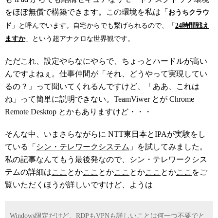
をほぼ無償で構築できます。この環境を私は「
おうちクラウ
ド
」と呼んでいます。自宅からでも繋げられるので、「
24時間戦え
ますか
」という超アナクロな世界観です。
ただこれ、設定やらなにやらで、ちょっとハードルが高い
んですよねぇ。仕事仲間が「それ、どうやって実現してい
るの？」って聞いてくれるんですけど、「ああ、これは
ね」って簡単に説明できない。TeamViwer とが Chrome
Remote Desktop とかもありますけど・・・
そんな中、いまさらながらに NTT東日本とIPAが実験をし
ている「
シン・テレワークシステム
」を試してみました。
私の記事なんてもう最後発なので、シン・テレワークシス
テムの詳細は
ここ
とか
ここ
とか
ここ
とか
ここ
とか
ここ
をご
覧いただくほうが詳しいですけど、ようは
Windows限定だけど、RDPもVPNも詳しいことは何一つ不要でと