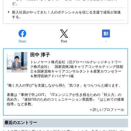
ど。
新入社員がやってきた！人のポテンシャルを信じる支援で成長が加速
する。
Share
Post
-
田中 淳子
トレノケート株式会社（旧グローバルナレッジネットワー
ク株式会社）
国家資格2級キャリアコンサルティング技能
士＆国家資格キャリアコンサルタント＆産業カウンセラー
＆整理収納アドバイザー1級
”働く大人の学び”を支援しながら得た「気づき」をつらつらと綴ります。
著書は『事例で学ぶOJT』『ITエンジニアが生き残るための「対人力」の
高め方』『速効!SEのためのコミュニケーション実践塾』『はじめての後輩
指導』など多数。
» 詳しいプロフィール
最近のエントリー