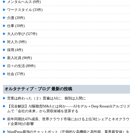
メンタルヘルス (6件)
ワークスタイル (33件)
介護 (20件)
仕事 (10件)
大人の学び (527件)
対人力 (9件)
採用 (4件)
新入社員 (96件)
日々の生活 (89件)
社会 (57件)
オルタナティブ・ブログ 最新の投稿
営業は終わった（２）普遍はAIに、個別は人間に
【完全解説】AI駆動型M&Aとは何か――AIモデル＋Deep Researchアルゴリズ
ムで「会社の未来」から買収候補を逆算する
前年同期比43%成長、世界クラウド市場における上位3社シェアとネオクラウ
ド企業9社の影響
WordPress最強のチャットボット（圧倒的な高機能と高性能、業界最安値）を