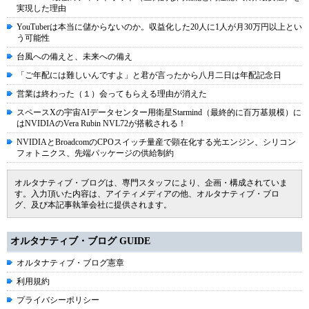
実現した理由
YouTuberは本当に儲からないのか。収益化した20人に1人が月30万円以上とい
う可能性
台風への備えと、未来への備え
「ご年配には難しいんですよ」と君が言ったから八月二日は年配記念日
営業は終わった（１）会ってもらえる理由が消えた
スペースXの宇宙AIデータセンター用衛星Starmind（最終的に百万基規模）に
はNVIDIAのVera Rubin NVL72が搭載される！
NVIDIAとBroadcomのCPOスイッチ量産で顕在化する光エンジン、シリコン
フォトニクス、先端パッケージの供給制約
オルタナティブ・ブログは、専門スタッフにより、企画・構成されていま
す。入力頂いた内容は、アイティメディアの他、オルタナティブ・ブロ
グ、及び本記事執筆会社に提供されます。
オルタナティブ・ブログ GUIDE
オルタナティブ・ブログ憲章
利用規約
プライバシーポリシー