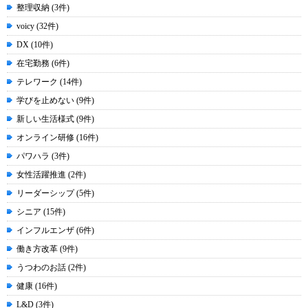
整理収納 (3件)
voicy (32件)
DX (10件)
在宅勤務 (6件)
テレワーク (14件)
学びを止めない (9件)
新しい生活様式 (9件)
オンライン研修 (16件)
パワハラ (3件)
女性活躍推進 (2件)
リーダーシップ (5件)
シニア (15件)
インフルエンザ (6件)
働き方改革 (9件)
うつわのお話 (2件)
健康 (16件)
L&D (3件)