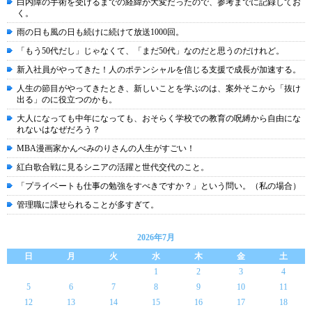
白内障の手術を受けるまでの経緯が大変だったので、参考までに記録してお
く。
雨の日も風の日も続けに続けて放送1000回。
「もう50代だし」じゃなくて、「まだ50代」なのだと思うのだけれど。
新入社員がやってきた！人のポテンシャルを信じる支援で成長が加速する。
人生の節目がやってきたとき、新しいことを学ぶのは、案外そこから「抜け
出る」のに役立つのかも。
大人になっても中年になっても、おそらく学校での教育の呪縛から自由にな
れないはなぜだろう？
MBA漫画家かんべみのりさんの人生がすごい！
紅白歌合戦に見るシニアの活躍と世代交代のこと。
「プライベートも仕事の勉強をすべきですか？」という問い。（私の場合）
管理職に課せられることが多すぎて。
2026年7月
日
月
火
水
木
金
土
1
2
3
4
5
6
7
8
9
10
11
12
13
14
15
16
17
18