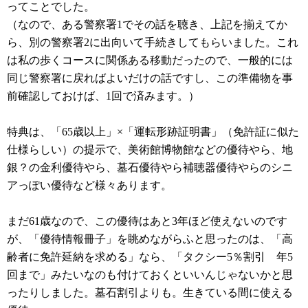
ってことでした。
（なので、ある警察署1でその話を聴き、上記を揃えてか
ら、別の警察署2に出向いて手続きしてもらいました。これ
は私の歩くコースに関係ある移動だったので、一般的には
同じ警察署に戻ればよいだけの話ですし、この準備物を事
前確認しておけば、1回で済みます。）
特典は、「65歳以上」×「運転形跡証明書」（免許証に似た
仕様らしい）の提示で、美術館博物館などの優待やら、地
銀？の金利優待やら、墓石優待やら補聴器優待やらのシニ
アっぽい優待など様々あります。
まだ61歳なので、この優待はあと3年ほど使えないのです
が、「優待情報冊子」を眺めながらふと思ったのは、「高
齢者に免許延納を求める」なら、「タクシー5％割引 年5
回まで」みたいなのも付けておくといいんじゃないかと思
ったりしました。墓石割引よりも。生きている間に使える