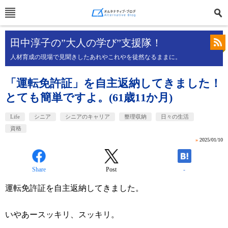
田中淳子の”大人の学び”支援隊！
人材育成の現場で見聞きしたあれやこれやを徒然なるままに。
「運転免許証」を自主返納してきました！
とても簡単ですよ。(61歳11か月)
Life
シニア
シニアのキャリア
整理収納
日々の生活
資格
»
2025/01/10
Share
Post
-
運転免許証を自主返納してきました。
いやあースッキリ、スッキリ。