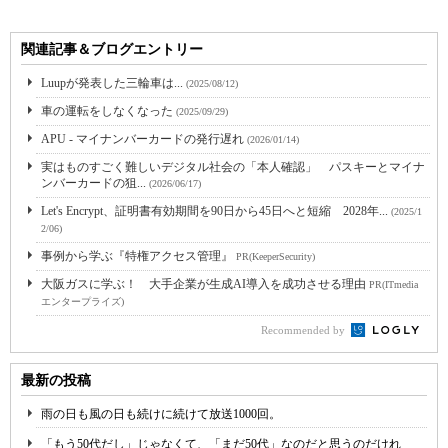
関連記事＆ブログエントリー
Luupが発表した三輪車は...
(2025/08/12)
車の運転をしなくなった
(2025/09/29)
APU - マイナンバーカードの発行遅れ
(2026/01/14)
実はものすごく難しいデジタル社会の「本人確認」 パスキーとマイナ
ンバーカードの狙...
(2026/06/17)
Let's Encrypt、証明書有効期間を90日から45日へと短縮 2028年...
(2025/1
2/06)
事例から学ぶ『特権アクセス管理』
PR(KeeperSecurity)
大阪ガスに学ぶ！ 大手企業が生成AI導入を成功させる理由
PR(ITmedia
エンタープライズ)
Recommended by
最新の投稿
雨の日も風の日も続けに続けて放送1000回。
「もう50代だし」じゃなくて、「まだ50代」なのだと思うのだけれ