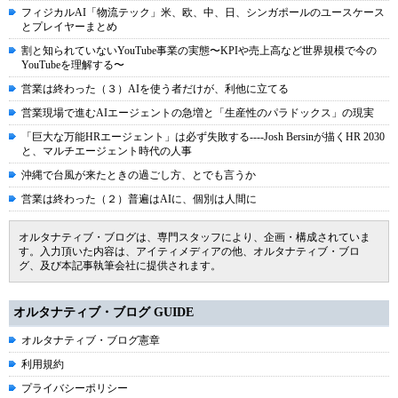
フィジカルAI「物流テック」米、欧、中、日、シンガポールのユースケース
とプレイヤーまとめ
割と知られていないYouTube事業の実態〜KPIや売上高など世界規模で今の
YouTubeを理解する〜
営業は終わった（３）AIを使う者だけが、利他に立てる
営業現場で進むAIエージェントの急増と「生産性のパラドックス」の現実
「巨大な万能HRエージェント」は必ず失敗する----Josh Bersinが描くHR 2030
と、マルチエージェント時代の人事
沖縄で台風が来たときの過ごし方、とでも言うか
営業は終わった（２）普遍はAIに、個別は人間に
オルタナティブ・ブログは、専門スタッフにより、企画・構成されていま
す。入力頂いた内容は、アイティメディアの他、オルタナティブ・ブロ
グ、及び本記事執筆会社に提供されます。
オルタナティブ・ブログ GUIDE
オルタナティブ・ブログ憲章
利用規約
プライバシーポリシー