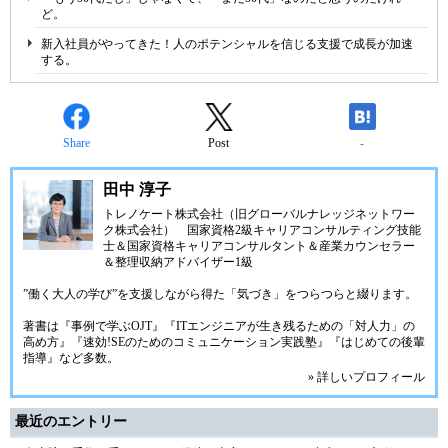
ど。
新入社員がやってきた！人のポテンシャルを信じる支援で成長が加速
する。
Share
Post
-
田中 淳子
トレノケート株式会社（旧グローバルナレッジネットワー
ク株式会社）
国家資格2級キャリアコンサルティング技能
士＆国家資格キャリアコンサルタント＆産業カウンセラー
＆整理収納アドバイザー1級
”働く大人の学び”を支援しながら得た「気づき」をつらつらと綴ります。
著書は『事例で学ぶOJT』『ITエンジニアが生き残るための「対人力」の
高め方』『速効!SEのためのコミュニケーション実践塾』『はじめての後輩
指導』など多数。
» 詳しいプロフィール
最近のエントリー