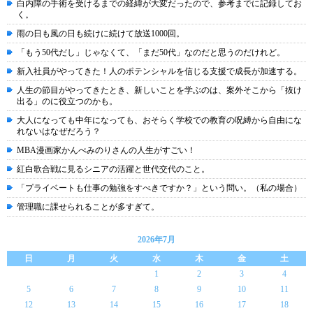
白内障の手術を受けるまでの経緯が大変だったので、参考までに記録してお
く。
雨の日も風の日も続けに続けて放送1000回。
「もう50代だし」じゃなくて、「まだ50代」なのだと思うのだけれど。
新入社員がやってきた！人のポテンシャルを信じる支援で成長が加速する。
人生の節目がやってきたとき、新しいことを学ぶのは、案外そこから「抜け
出る」のに役立つのかも。
大人になっても中年になっても、おそらく学校での教育の呪縛から自由にな
れないはなぜだろう？
MBA漫画家かんべみのりさんの人生がすごい！
紅白歌合戦に見るシニアの活躍と世代交代のこと。
「プライベートも仕事の勉強をすべきですか？」という問い。（私の場合）
管理職に課せられることが多すぎて。
2026年7月
日
月
火
水
木
金
土
1
2
3
4
5
6
7
8
9
10
11
12
13
14
15
16
17
18