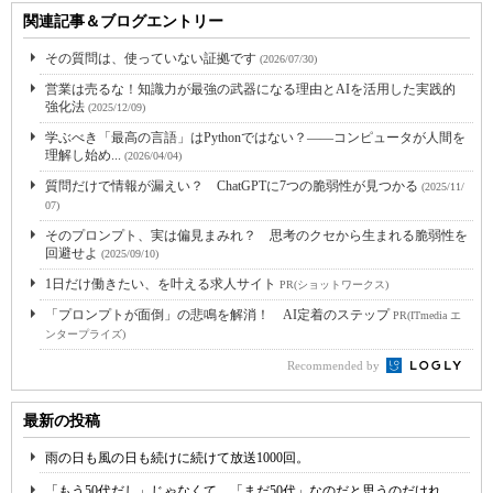
関連記事＆ブログエントリー
その質問は、使っていない証拠です
(2026/07/30)
営業は売るな！知識力が最強の武器になる理由とAIを活用した実践的
強化法
(2025/12/09)
学ぶべき「最高の言語」はPythonではない？――コンピュータが人間を
理解し始め...
(2026/04/04)
質問だけで情報が漏えい？ ChatGPTに7つの脆弱性が見つかる
(2025/11/
07)
そのプロンプト、実は偏見まみれ？ 思考のクセから生まれる脆弱性を
回避せよ
(2025/09/10)
1日だけ働きたい、を叶える求人サイト
PR(ショットワークス)
「プロンプトが面倒」の悲鳴を解消！ AI定着のステップ
PR(ITmedia エ
ンタープライズ)
Recommended by
最新の投稿
雨の日も風の日も続けに続けて放送1000回。
「もう50代だし」じゃなくて、「まだ50代」なのだと思うのだけれ