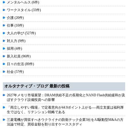
メンタルヘルス (6件)
ワークスタイル (33件)
介護 (20件)
仕事 (10件)
大人の学び (527件)
対人力 (9件)
採用 (4件)
新入社員 (96件)
日々の生活 (89件)
社会 (57件)
オルタナティブ・ブログ 最新の投稿
2027年メモリ市場展望：DRAM供給不足の長期化とNAND Flash供給緩和が及
ぼすクラウド設備投資への影響
「両立しやすい職場」で定着意向が44.9ポイント上がる----両立支援は福利厚
生ではなく、リテンション戦略である
三菱電機が買収すべきウクライナの防衛テック企業3社をAI駆動型M&Aの方
法論で特定、買収金額を割り出すケーススタディ