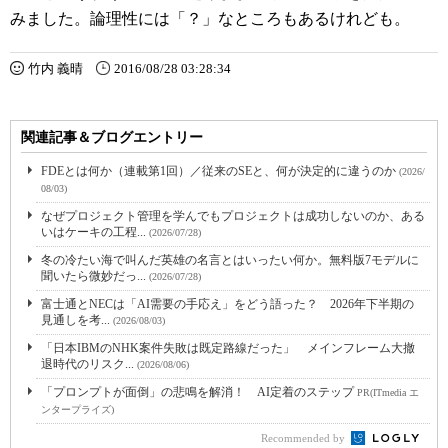
みました。論理性には「？」なところもあるけれども。
竹内 義晴
2016/08/28 03:28:34
関連記事＆ブログエントリー
FDEとは何か（連載第1回）／従来のSEと、何が決定的に違うのか
(2026/
08/03)
なぜプロジェクト管理を学んでもプロジェクトは成功しないのか、ある
いはケーキの工程...
(2026/07/28)
冬の冷たい海で叫んだ英雄の名言とはいったい何か。無料版7モデルに
聞いたら微妙だっ...
(2026/07/28)
富士通とNECは「AI需要の手応え」をどう語った？ 2026年下半期の
見通しを考...
(2026/08/03)
「日本IBMのNHK案件失敗は既定路線だった」 メインフレーム大撤
退時代のリスク...
(2026/08/06)
「プロンプトが面倒」の悲鳴を解消！ AI定着のステップ
PR(ITmedia エ
ンタープライズ)
Recommended by