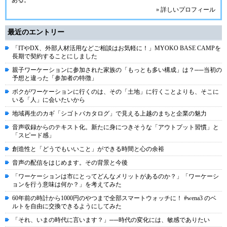
ある。
» 詳しいプロフィール
最近のエントリー
「ITやDX、外部人材活用などご相談はお気軽に！」MYOKO BASE CAMPを
長期で契約することにしました
親子ワーケーションに参加された家族の「もっとも多い構成」は？──当初の
予想と違った「参加者の特徴」
ボクがワーケーションに行くのは、その「土地」に行くことよりも、そこに
いる「人」に会いたいから
地域再生のカギ「シゴトバカタログ」で見える上越のまちと企業の魅力
音声収録からのテキスト化。新たに身につきそうな「アウトプット習慣」と
「スピード感」
創造性と「どうでもいいこと」ができる時間と心の余裕
音声の配信をはじめます。その背景と今後
「ワーケーションは市にとってどんなメリットがあるのか？」「ワーケーシ
ョンを行う意味は何か？」を考えてみた
60年前の時計から1000円のやつまで全部スマートウォッチに！ #wena3 のベ
ルトを自由に交換できるようにしてみた
「それ、いまの時代に言います？」──時代の変化には、敏感でありたい