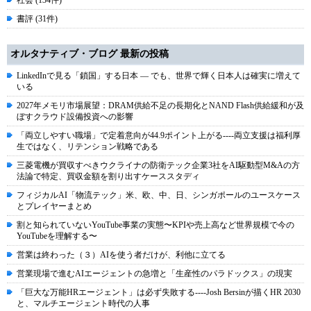
社会 (134件)
書評 (31件)
オルタナティブ・ブログ 最新の投稿
LinkedInで見る「鎖国」する日本 ― でも、世界で輝く日本人は確実に増えて
いる
2027年メモリ市場展望：DRAM供給不足の長期化とNAND Flash供給緩和が及
ぼすクラウド設備投資への影響
「両立しやすい職場」で定着意向が44.9ポイント上がる----両立支援は福利厚
生ではなく、リテンション戦略である
三菱電機が買収すべきウクライナの防衛テック企業3社をAI駆動型M&Aの方
法論で特定、買収金額を割り出すケーススタディ
フィジカルAI「物流テック」米、欧、中、日、シンガポールのユースケース
とプレイヤーまとめ
割と知られていないYouTube事業の実態〜KPIや売上高など世界規模で今の
YouTubeを理解する〜
営業は終わった（３）AIを使う者だけが、利他に立てる
営業現場で進むAIエージェントの急増と「生産性のパラドックス」の現実
「巨大な万能HRエージェント」は必ず失敗する----Josh Bersinが描くHR 2030
と、マルチエージェント時代の人事