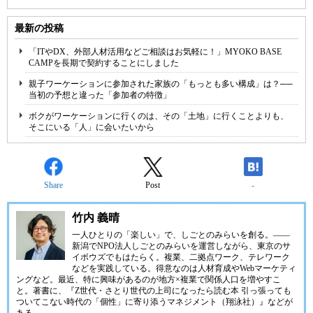
最新の投稿
「ITやDX、外部人材活用などご相談はお気軽に！」MYOKO BASE
CAMPを長期で契約することにしました
親子ワーケーションに参加された家族の「もっとも多い構成」は？──
当初の予想と違った「参加者の特徴」
ボクがワーケーションに行くのは、その「土地」に行くことよりも、
そこにいる「人」に会いたいから
Share
Post
-
竹内 義晴
一人ひとりの「楽しい」で、しごとのみらいを創る。――
新潟で
NPO法人しごとのみらい
を運営しながら、東京のサ
イボウズでもはたらく。複業、二拠点ワーク、テレワーク
などを実践している。得意なのは人材育成やWebマーケティ
ングなど。最近、特に興味があるのが地方×複業で関係人口を増やすこ
と。著書に、『Z世代・さとり世代の上司になったら読む本 引っ張っても
ついてこない時代の「個性」に寄り添うマネジメント（翔泳社）』などが