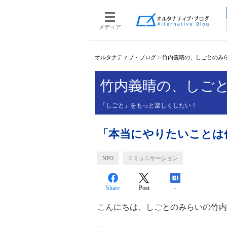
メディア
オルタナティブ・ブログ
>
竹内義晴の、しごとのみ
竹内義晴の、しご
「しごと」をもっと楽しくしたい！
「本当にやりたいことは
NPO
コミュニケーション
Share
Post
-
こんにちは、しごとのみらいの竹内