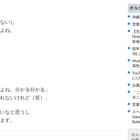
オル
沖縄
ないし
営業
よね。
【完
De
収候
前年
3社
Wo
高性
Yo
に1
台風
るよね。分かる分かる」
「ご
れないけれど（笑）。
月二
営業
いなと思うし
スペ
St
ます。
Ru
オル
企画