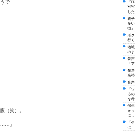
うで
「I
MY
した
親子
多い
徴」
ボク
行く
地域
のま
音声
「ア
創造
余裕
音声
「ワ
るの
を考
60
腹（笑）。
ォッ
にし
「そ
……」
は、