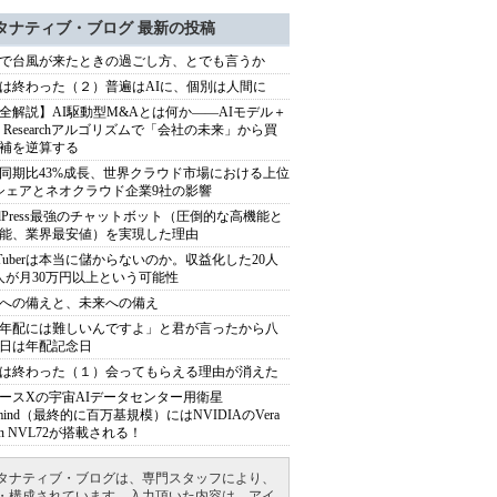
タナティブ・ブログ 最新の投稿
で台風が来たときの過ごし方、とでも言うか
は終わった（２）普遍はAIに、個別は人間に
全解説】AI駆動型M&Aとは何か――AIモデル＋
ep Researchアルゴリズムで「会社の未来」から買
補を逆算する
同期比43%成長、世界クラウド市場における上位
シェアとネオクラウド企業9社の影響
rdPress最強のチャットボット（圧倒的な高機能と
能、業界最安値）を実現した理由
uTuberは本当に儲からないのか。収益化した20人
人が月30万円以上という可能性
への備えと、未来への備え
年配には難しいんですよ」と君が言ったから八
日は年配記念日
は終わった（１）会ってもらえる理由が消えた
ースXの宇宙AIデータセンター用衛星
armind（最終的に百万基規模）にはNVIDIAのVera
bin NVL72が搭載される！
タナティブ・ブログは、専門スタッフにより、
・構成されています。入力頂いた内容は、アイ