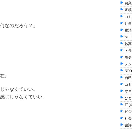
農業 
寄稿 
コミ
仕事 
何なのだろう？」
物語 
NLP
妙高 
トラ
モチ
メン
NPO
在。
自己啓
コミ
じゃなくていい。
マネ
感じじゃなくていい。
ひと
IT (
ビジネ
社会 
書評 