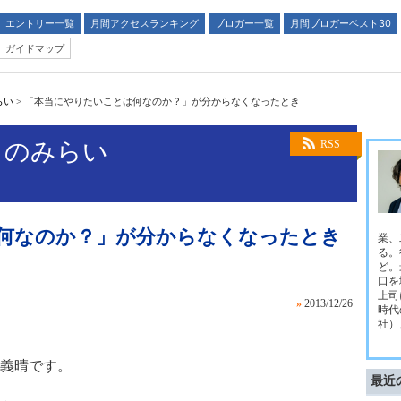
エントリー一覧
月間アクセスランキング
ブロガー一覧
月間ブロガーベスト30
ガイドマップ
らい
>
「本当にやりたいことは何なのか？」が分からなくなったとき
とのみらい
RSS
何なのか？」が分からなくなったとき
業、
る。
ど。
口を
上司
»
2013/12/26
時代
社）
義晴です。
最近