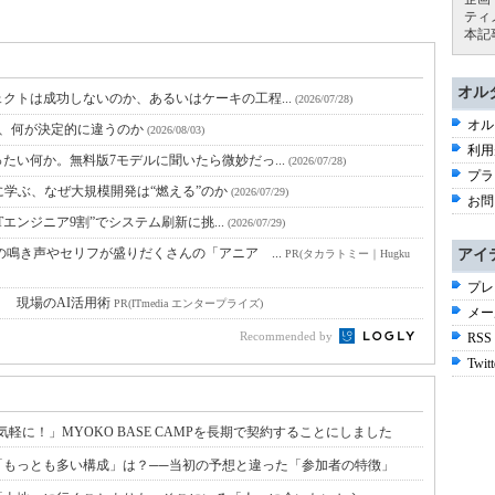
ティ
本記
オル
クトは成功しないのか、あるいはケーキの工程...
(2026/07/28)
オル
と、何が決定的に違うのか
(2026/08/03)
利用
たい何か。無料版7モデルに聞いたら微妙だっ...
(2026/07/28)
プラ
に学ぶ、なぜ大規模開発は“燃える”のか
(2026/07/29)
お問
Tエンジニア9割”でシステム刷新に挑...
(2026/07/29)
鳴き声やセリフが盛りだくさんの「アニア ...
アイ
PR(タカラトミー｜Hugku
プレ
！ 現場のAI活用術
PR(ITmedia エンタープライズ)
メー
Recommended by
RSS
Twitt
軽に！」MYOKO BASE CAMPを長期で契約することにしました
「もっとも多い構成」は？──当初の予想と違った「参加者の特徴」