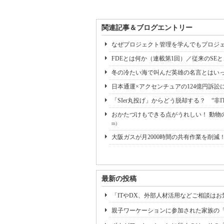
関連記事＆ブログエントリー
なぜプロジェクト管理を学んでもプロジェ
FDEとは何か（連載第1回）／従来のSE
冬の冷たい海で叫んだ英雄の名言とはいっ
日本通運×アクセンチュアの124億円訴訟
「SIer丸投げ」からどう脱却する？ “非I
おかたづけもできる点がうれしい！ 動物の
m)
大阪ガスが月2000時間の共有作業を削減
最新の投稿
「ITやDX、外部人材活用などご相談はお気
親子ワーケーションに参加された家族の