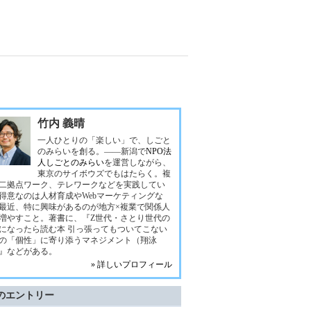
竹内 義晴
一人ひとりの「楽しい」で、しごと
のみらいを創る。――新潟で
NPO法
人しごとのみらい
を運営しながら、
東京のサイボウズでもはたらく。複
二拠点ワーク、テレワークなどを実践してい
得意なのは人材育成やWebマーケティングな
最近、特に興味があるのが地方×複業で関係人
増やすこと。著書に、『Z世代・さとり世代の
になったら読む本 引っ張ってもついてこない
の「個性」に寄り添うマネジメント（翔泳
』などがある。
» 詳しいプロフィール
のエントリー