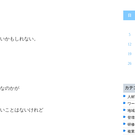
日
5
いかもしれない。
12
19
26
なのかが
カテ
人材
ワー
いことはないけれど
地域 
登壇 
研修
複業