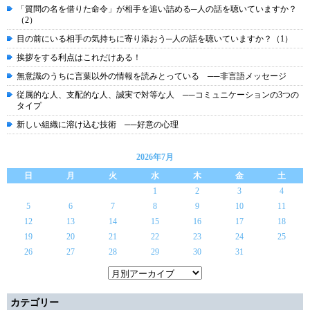
「質問の名を借りた命令」が相手を追い詰める─人の話を聴いていますか？
（2）
目の前にいる相手の気持ちに寄り添おう─人の話を聴いていますか？（1）
挨拶をする利点はこれだけある！
無意識のうちに言葉以外の情報を読みとっている ──非言語メッセージ
従属的な人、支配的な人、誠実で対等な人 ──コミュニケーションの3つの
タイプ
新しい組織に溶け込む技術 ──好意の心理
2026年7月
日
月
火
水
木
金
土
1
2
3
4
5
6
7
8
9
10
11
12
13
14
15
16
17
18
19
20
21
22
23
24
25
26
27
28
29
30
31
カテゴリー