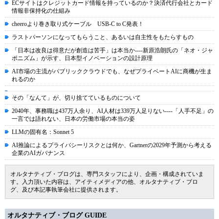
ECサイトはクレジットカード情報を持っているのか？決済代行会社とカード
情報非保持化の仕組み
cheeroより巻き取り式ケーブル USB-C to C発表！
ラストパーソンになってもらうこと、あるいは自主性をもたらすもの
「日本は改良は得意だが創造は苦手」は本当か----新原浩朗氏の「ネオ・ジャ
ポニズム」が示す、日本型イノベーションの設計原理
AI市場の主流がパブリッククラウドでも、なぜプライベートAIに商機が生ま
れるのか
その「なんて」が、切り捨てているものについて
2040年、事務職は437万人余り、AI人材は339万人足りない----「人手不足」の
一言では語れない、日本の労働市場の本当の姿
LLMの固有名：Sonnet 5
AI推論によるプライバシーリスクとは何か、Gartnerの2029年予測から考える
企業のAIガバナンス
オルタナティブ・ブログは、専門スタッフにより、企画・構成されていま
す。入力頂いた内容は、アイティメディアの他、オルタナティブ・ブロ
グ、及び本記事執筆会社に提供されます。
オルタナティブ・ブログ GUIDE