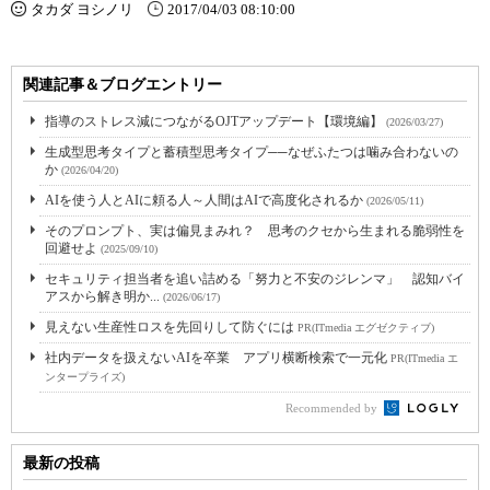
タカダ ヨシノリ
2017/04/03 08:10:00
関連記事＆ブログエントリー
指導のストレス減につながるOJTアップデート【環境編】
(2026/03/27)
生成型思考タイプと蓄積型思考タイプ──なぜふたつは噛み合わないの
か
(2026/04/20)
AIを使う人とAIに頼る人～人間はAIで高度化されるか
(2026/05/11)
そのプロンプト、実は偏見まみれ？ 思考のクセから生まれる脆弱性を
回避せよ
(2025/09/10)
セキュリティ担当者を追い詰める「努力と不安のジレンマ」 認知バイ
アスから解き明か...
(2026/06/17)
見えない生産性ロスを先回りして防ぐには
PR(ITmedia エグゼクティブ)
社内データを扱えないAIを卒業 アプリ横断検索で一元化
PR(ITmedia エ
ンタープライズ)
Recommended by
最新の投稿