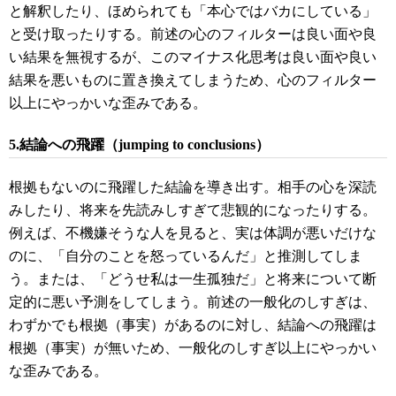
と解釈したり、ほめられても「本心ではバカにしている」
と受け取ったりする。前述の心のフィルターは良い面や良
い結果を無視するが、このマイナス化思考は良い面や良い
結果を悪いものに置き換えてしまうため、心のフィルター
以上にやっかいな歪みである。
5.結論への飛躍（jumping to conclusions）
根拠もないのに飛躍した結論を導き出す。相手の心を深読
みしたり、将来を先読みしすぎて悲観的になったりする。
例えば、不機嫌そうな人を見ると、実は体調が悪いだけな
のに、「自分のことを怒っているんだ」と推測してしま
う。または、「どうせ私は一生孤独だ」と将来について断
定的に悪い予測をしてしまう。前述の一般化のしすぎは、
わずかでも根拠（事実）があるのに対し、結論への飛躍は
根拠（事実）が無いため、一般化のしすぎ以上にやっかい
な歪みである。