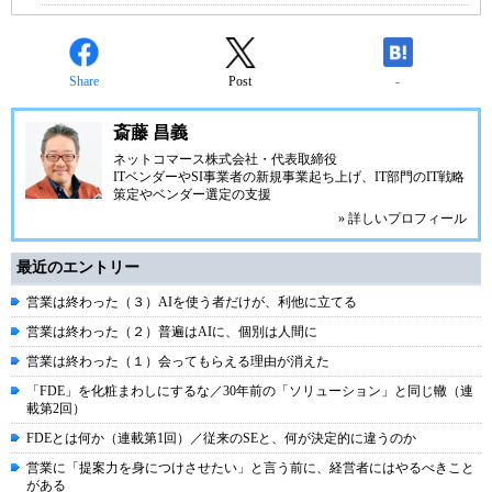
Share
Post
-
斎藤 昌義
ネットコマース株式会社
・代表取締役
ITベンダーやSI事業者の新規事業起ち上げ、IT部門のIT戦略
策定やベンダー選定の支援
» 詳しいプロフィール
最近のエントリー
営業は終わった（３）AIを使う者だけが、利他に立てる
営業は終わった（２）普遍はAIに、個別は人間に
営業は終わった（１）会ってもらえる理由が消えた
「FDE」を化粧まわしにするな／30年前の「ソリューション」と同じ轍（連
載第2回）
FDEとは何か（連載第1回）／従来のSEと、何が決定的に違うのか
営業に「提案力を身につけさせたい」と言う前に、経営者にはやるべきこと
がある