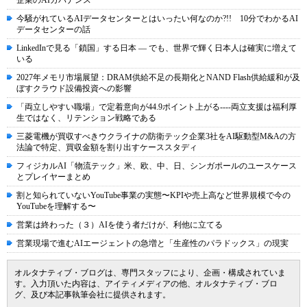
企業のAIガバナンス
今騒がれているAIデータセンターとはいったい何なのか?!! 10分でわかるAI
データセンターの話
LinkedInで見る「鎖国」する日本 ― でも、世界で輝く日本人は確実に増えて
いる
2027年メモリ市場展望：DRAM供給不足の長期化とNAND Flash供給緩和が及
ぼすクラウド設備投資への影響
「両立しやすい職場」で定着意向が44.9ポイント上がる----両立支援は福利厚
生ではなく、リテンション戦略である
三菱電機が買収すべきウクライナの防衛テック企業3社をAI駆動型M&Aの方
法論で特定、買収金額を割り出すケーススタディ
フィジカルAI「物流テック」米、欧、中、日、シンガポールのユースケース
とプレイヤーまとめ
割と知られていないYouTube事業の実態〜KPIや売上高など世界規模で今の
YouTubeを理解する〜
営業は終わった（３）AIを使う者だけが、利他に立てる
営業現場で進むAIエージェントの急増と「生産性のパラドックス」の現実
オルタナティブ・ブログは、専門スタッフにより、企画・構成されていま
す。入力頂いた内容は、アイティメディアの他、オルタナティブ・ブロ
グ、及び本記事執筆会社に提供されます。