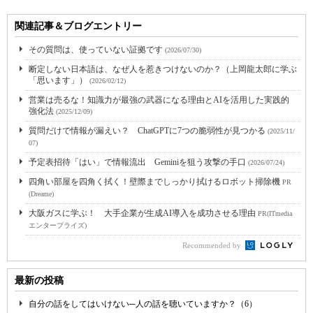
関連記事＆ブログエントリー
その質問は、使っていない証拠です
(2026/07/30)
断定しない日本語は、なぜ人を惹きつけないのか？（上岡龍太郎に学ぶ
「思います」）
(2026/02/12)
営業は売るな！知識力が最強の武器になる理由とAIを活用した実践的
強化法
(2025/12/09)
質問だけで情報が漏えい？ ChatGPTに7つの脆弱性が見つかる
(2025/11/
07)
予定表招待「はい」で情報流出 Geminiを狙う攻撃の手口
(2026/07/24)
四角い部屋を四角く拭く！壁際までしっかり拭けるロボット掃除機
PR
(Dreame)
大阪ガスに学ぶ！ 大手企業が生成AI導入を成功させる理由
PR(ITmedia
エンタープライズ)
Recommended by
最新の投稿
自分の話をしてはいけない─人の話を聴いていますか？（6）