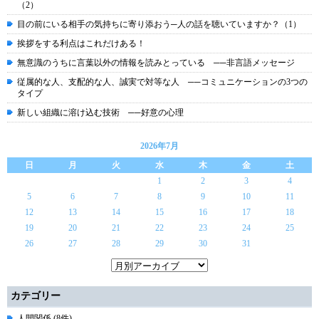
（2）
目の前にいる相手の気持ちに寄り添おう─人の話を聴いていますか？（1）
挨拶をする利点はこれだけある！
無意識のうちに言葉以外の情報を読みとっている ──非言語メッセージ
従属的な人、支配的な人、誠実で対等な人 ──コミュニケーションの3つの
タイプ
新しい組織に溶け込む技術 ──好意の心理
2026年7月
日
月
火
水
木
金
土
1
2
3
4
5
6
7
8
9
10
11
12
13
14
15
16
17
18
19
20
21
22
23
24
25
26
27
28
29
30
31
カテゴリー
人間関係 (8件)