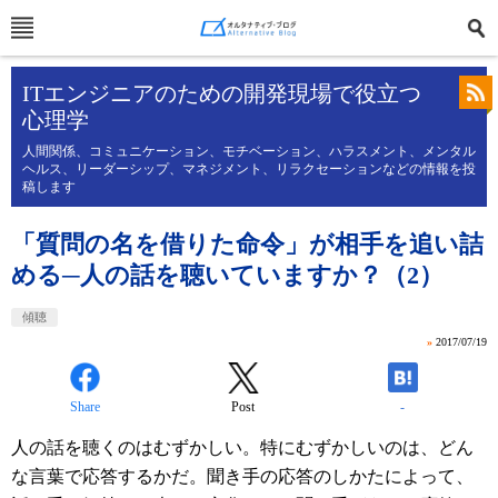
ITエンジニアのための開発現場で役立つ
心理学
人間関係、コミュニケーション、モチベーション、ハラスメント、メンタル
ヘルス、リーダーシップ、マネジメント、リラクセーションなどの情報を投
稿します
「質問の名を借りた命令」が相手を追い詰
める─人の話を聴いていますか？（2）
傾聴
»
2017/07/19
Share
Post
-
人の話を聴くのはむずかしい。特にむずかしいのは、どん
な言葉で応答するかだ。聞き手の応答のしかたによって、