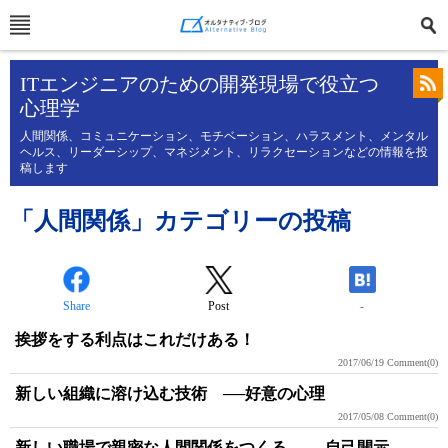
ITエンジニアのための開発現場で役立つ
心理学
人間関係、コミュニケーション、モチベーション、ハラスメント、メンタル
ヘルス、リーダーシップ、マネジメント、リラクセーションなどの情報を投
稿します
「人間関係」カテゴリーの投稿
Share
Post
-
挨拶をする利点はこれだけある！
2017/06/19
Comment(0)
新しい組織に溶け込む技術 ──好意の心理
2017/05/08
Comment(0)
新しい職場で親密な人間関係をつくる ──自己開示