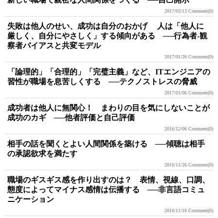
2017/03/13
Comment(0)
失敗は他人のせい、成功は自分のおかげ 人は「他人に
厳しく、自分にやさしく」する傾向がある ──行為者-観
察者バイアスと共変モデル
2017/01/26
Comment(0)
「論理的」「合理的」「完璧主義」など、ITエンジニアの
習性が職場を息苦しくする ──テクノストレスの脅威
2017/01/06
Comment(0)
成功者は他人に無関心！ まわりの目を気にしないことが
成功のカギ ──他者評価と自己評価
2016/12/06
Comment(0)
相手の話を聞くとよい人間関係を築ける ──傾聴は相手
の承認欲求を満たす
2016/11/26
Comment(0)
職場のギスギス感を作り出すのは？ 表情、視線、口調、
態度によってマイナス感情は伝播する ──非言語コミュ
ニケーション
2016/11/16
Comment(0)