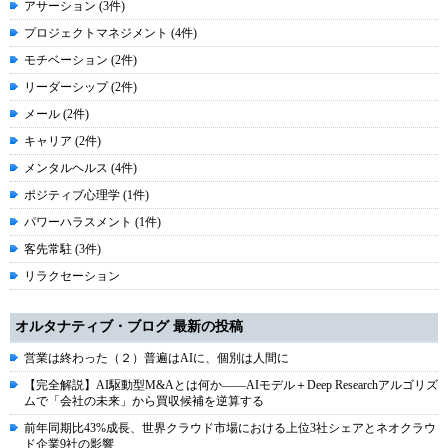
アサーション (3件)
プロジェクトマネジメント (4件)
モチベーション (2件)
リーダーシップ (2件)
メール (2件)
キャリア (2件)
メンタルヘルス (4件)
ポジティブ心理学 (1件)
パワーハラスメント (1件)
客先常駐 (3件)
リラクセーション
オルタナティブ・ブログ 最新の投稿
営業は終わった（２）普遍はAIに、個別は人間に
【完全解説】AI駆動型M&Aとは何か――AIモデル＋Deep Researchアルゴリズ
ムで「会社の未来」から買収候補を逆算する
前年同期比43%成長、世界クラウド市場における上位3社シェアとネオクラウ
ド企業9社の影響