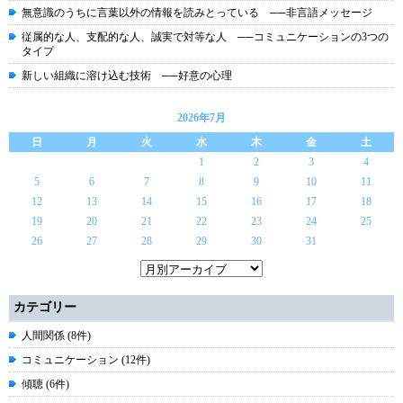
無意識のうちに言葉以外の情報を読みとっている ──非言語メッセージ
従属的な人、支配的な人、誠実で対等な人 ──コミュニケーションの3つの
タイプ
新しい組織に溶け込む技術 ──好意の心理
2026年7月
日
月
火
水
木
金
土
1
2
3
4
5
6
7
8
9
10
11
12
13
14
15
16
17
18
19
20
21
22
23
24
25
26
27
28
29
30
31
カテゴリー
人間関係 (8件)
コミュニケーション (12件)
傾聴 (6件)