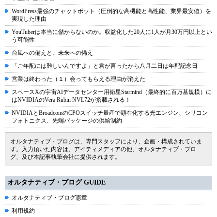
WordPress最強のチャットボット（圧倒的な高機能と高性能、業界最安値）を
実現した理由
YouTuberは本当に儲からないのか。収益化した20人に1人が月30万円以上とい
う可能性
台風への備えと、未来への備え
「ご年配には難しいんですよ」と君が言ったから八月二日は年配記念日
営業は終わった（１）会ってもらえる理由が消えた
スペースXの宇宙AIデータセンター用衛星Starmind（最終的に百万基規模）に
はNVIDIAのVera Rubin NVL72が搭載される！
NVIDIAとBroadcomのCPOスイッチ量産で顕在化する光エンジン、シリコン
フォトニクス、先端パッケージの供給制約
オルタナティブ・ブログは、専門スタッフにより、企画・構成されていま
す。入力頂いた内容は、アイティメディアの他、オルタナティブ・ブロ
グ、及び本記事執筆会社に提供されます。
オルタナティブ・ブログ GUIDE
オルタナティブ・ブログ憲章
利用規約