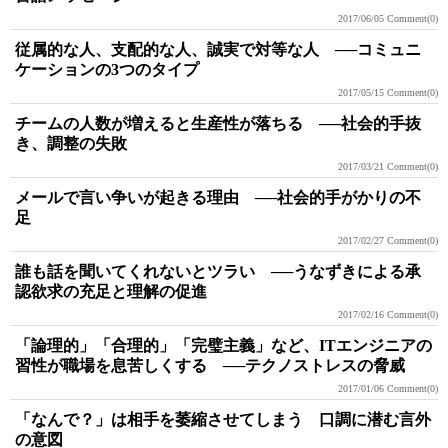
2017/06/05
Comment(0)
従属的な人、支配的な人、誠実で対等な人 ──コミュニ
ケーションの3つのタイプ
2017/05/15
Comment(0)
チームの人数が増えると生産性が落ちる ──社会的手抜
き、調整の失敗
2017/03/21
Comment(0)
メールで言い争いが起きる理由 ──社会的手がかりの不
足
2017/02/27
Comment(0)
誰も話を聞いてくれないとツラい ──うなずきによる承
認欲求の充足と理解の促進
2017/02/16
Comment(0)
「論理的」「合理的」「完璧主義」など、ITエンジニアの
習性が職場を息苦しくする ──テクノストレスの脅威
2017/01/06
Comment(0)
「なんで？」は相手を萎縮させてしまう 口調に潜む言外
の意図