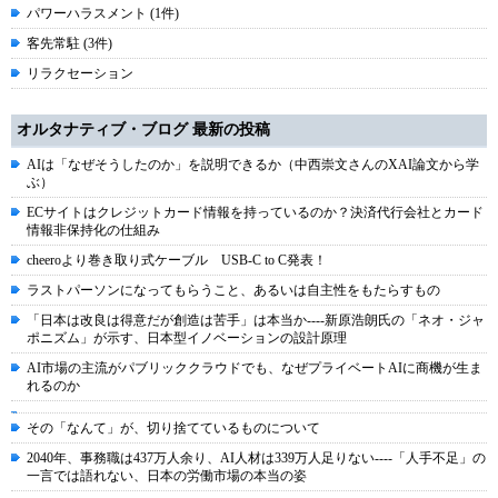
パワーハラスメント (1件)
客先常駐 (3件)
リラクセーション
オルタナティブ・ブログ 最新の投稿
AIは「なぜそうしたのか」を説明できるか（中西崇文さんのXAI論文から学
ぶ）
ECサイトはクレジットカード情報を持っているのか？決済代行会社とカード
情報非保持化の仕組み
cheeroより巻き取り式ケーブル USB-C to C発表！
ラストパーソンになってもらうこと、あるいは自主性をもたらすもの
「日本は改良は得意だが創造は苦手」は本当か----新原浩朗氏の「ネオ・ジャ
ポニズム」が示す、日本型イノベーションの設計原理
AI市場の主流がパブリッククラウドでも、なぜプライベートAIに商機が生ま
れるのか
その「なんて」が、切り捨てているものについて
2040年、事務職は437万人余り、AI人材は339万人足りない----「人手不足」の
一言では語れない、日本の労働市場の本当の姿