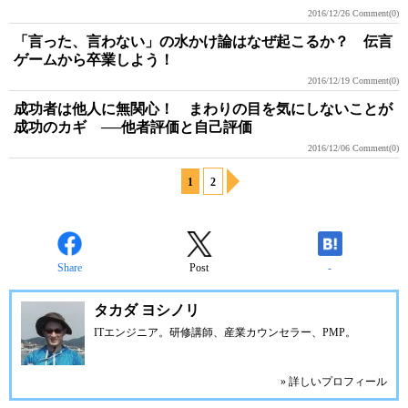
2016/12/26
Comment(0)
「言った、言わない」の水かけ論はなぜ起こるか？ 伝言
ゲームから卒業しよう！
2016/12/19
Comment(0)
成功者は他人に無関心！ まわりの目を気にしないことが
成功のカギ ──他者評価と自己評価
2016/12/06
Comment(0)
1
2
Share
Post
-
タカダ ヨシノリ
ITエンジニア。研修講師、産業カウンセラー、PMP。
» 詳しいプロフィール