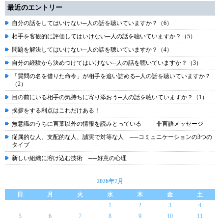
最近のエントリー
自分の話をしてはいけない─人の話を聴いていますか？（6）
相手を客観的に評価してはいけない─人の話を聴いていますか？（5）
問題を解決してはいけない─人の話を聴いていますか？（4）
自分の経験から決めつけてはいけない─人の話を聴いていますか？（3）
「質問の名を借りた命令」が相手を追い詰める─人の話を聴いていますか？
（2）
目の前にいる相手の気持ちに寄り添おう─人の話を聴いていますか？（1）
挨拶をする利点はこれだけある！
無意識のうちに言葉以外の情報を読みとっている ──非言語メッセージ
従属的な人、支配的な人、誠実で対等な人 ──コミュニケーションの3つの
タイプ
新しい組織に溶け込む技術 ──好意の心理
2026年7月
日
月
火
水
木
金
土
1
2
3
4
5
6
7
8
9
10
11