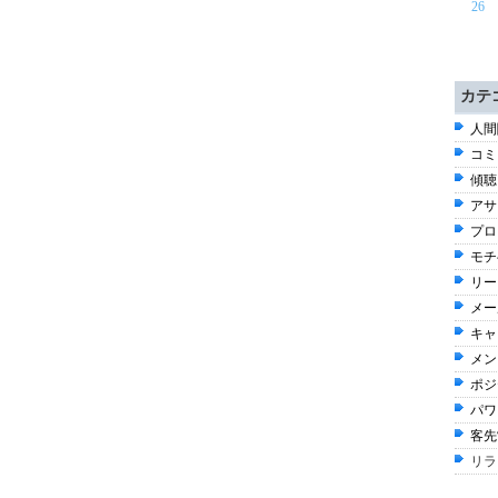
26
カテ
人間
コミ
傾聴 
アサ
プロ
モチ
リー
メール
キャ
メン
ポジ
パワ
客先
リラ