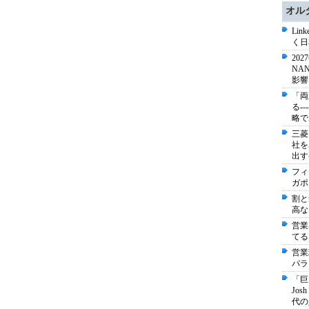
オル
Li
く日
20
NA
影響
「両
る-
略で
三菱
社を
出す
フィ
ガポ
割と
高な
営業
てる
営業
パラ
「巨
Jo
代の