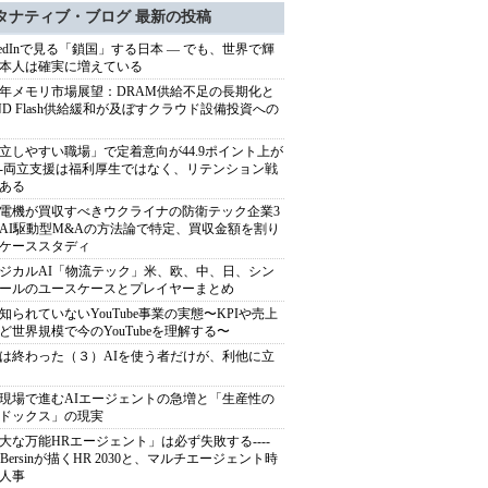
タナティブ・ブログ 最新の投稿
nkedInで見る「鎖国」する日本 ― でも、世界で輝
本人は確実に増えている
27年メモリ市場展望：DRAM供給不足の長期化と
ND Flash供給緩和が及ぼすクラウド設備投資への
立しやすい職場」で定着意向が44.9ポイント上が
---両立支援は福利厚生ではなく、リテンション戦
ある
電機が買収すべきウクライナの防衛テック企業3
AI駆動型M&Aの方法論で特定、買収金額を割り
ケーススタディ
ジカルAI「物流テック」米、欧、中、日、シン
ールのユースケースとプレイヤーまとめ
知られていないYouTube事業の実態〜KPIや売上
ど世界規模で今のYouTubeを理解する〜
は終わった（３）AIを使う者だけが、利他に立
現場で進むAIエージェントの急増と「生産性の
ドックス」の現実
大な万能HRエージェント」は必ず失敗する----
sh Bersinが描くHR 2030と、マルチエージェント時
人事