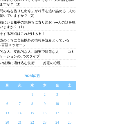
ますか？（3）
問の名を借りた命令」が相手を追い詰める─人の
聴いていますか？（2）
前にいる相手の気持ちに寄り添おう─人の話を聴
いますか？（1）
をする利点はこれだけある！
意識のうちに言葉以外の情報を読みとっている
非言語メッセージ
的な人、支配的な人、誠実で対等な人 ──コミ
ケーションの3つのタイプ
い組織に溶け込む技術 ──好意の心理
2026年7月
月
火
水
木
金
土
1
2
3
4
6
7
8
9
10
11
13
14
15
16
17
18
20
21
22
23
24
25