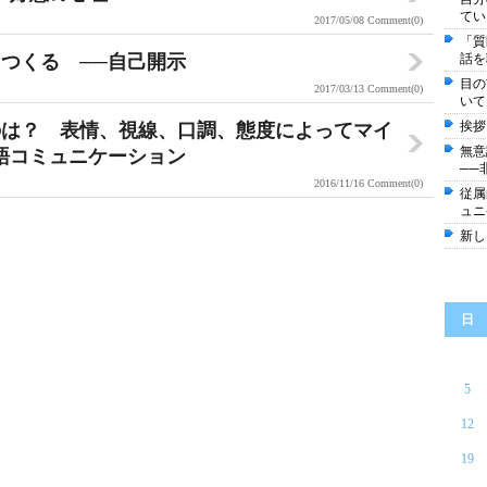
てい
2017/05/08
Comment(0)
「質
つくる ──自己開示
話を
目の
2017/03/13
Comment(0)
いて
挨拶
のは？ 表情、視線、口調、態度によってマイ
無
語コミュニケーション
──
2016/11/16
Comment(0)
従属
ュニ
新し
日
5
12
19