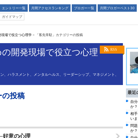
エントリー一覧
月間アクセスランキング
ブロガー一覧
月間ブロガーベスト30
ガイドマップ
発現場で役立つ心理学
>
「客先常駐」カテゴリーの投稿
めの開発現場で役立つ心理
RSS
ョン、ハラスメント、メンタルヘルス、リーダーシップ、マネジメント、
最近
ーの投稿
自分
か？
相手
いま
問題
か？
─好意の心理
自分