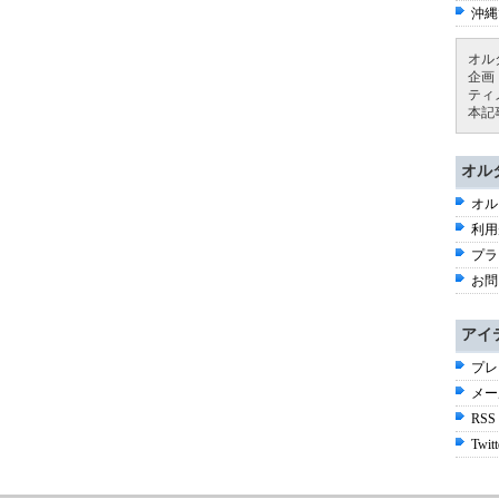
沖縄
オル
企画
ティ
本記
オル
オル
利用
プラ
お問
アイ
プレ
メー
RSS
Twitt