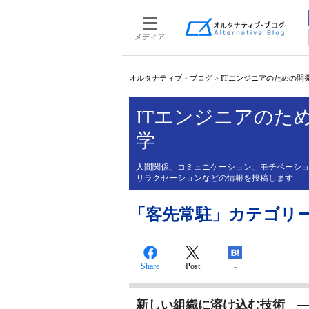
メディア
オルタナティブ・ブログ
>
ITエンジニアのための開
ITエンジニアのた
学
人間関係、コミュニケーション、モチベーシ
リラクセーションなどの情報を投稿します
「客先常駐」カテゴリ
Share
Post
-
新しい組織に溶け込む技術 ─