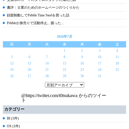
書評：士業のためのホームページのつくりかた
顔面制動してPebble Time Steelを買った話
Pebbleが身売りで活動停止。困った...
2026年7月
日
月
火
水
木
金
土
1
2
3
4
5
6
7
8
9
10
11
12
13
14
15
16
17
18
19
20
21
22
23
24
25
26
27
28
29
30
31
@https://twitter.com/t0tsukawa からのツイー
ト
カテゴリー
BI (1件)
OS (1件)