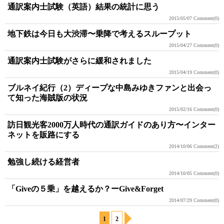
通訳案内士試験（英語）結果の統計に思う
2015/05/07
Comment(0)
地下鉄は今日も大渋滞〜乗降で考えるスループット
2015/04/27
Comment(0)
通訳案内士試験がさらに緩和されました
2015/04/19
Comment(0)
ブルネイ紀行（2）ディープな中島みゆきファンと出会っ
て知った海賊版の状況
2015/02/16
Comment(0)
訪日観光客2000万人時代の通訳ガイドのあり方〜インター
ネットを販路にする
2014/10/06
Comment(2)
勉強し続ける経営者
2014/10/05
Comment(0)
「Giveの５乗」を越えるか？ーGive&Forget
2014/07/29
Comment(0)
1
2