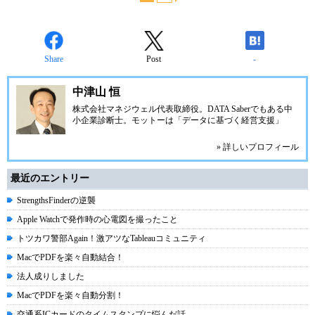
Share
Post
-
中津山 恒
株式会社マネジウェル
代表取締役。
DATA Saber
でもある中
小企業診断士。モットーは「データに基づく経営支援」
» 詳しいプロフィール
最近のエントリー
StrengthsFinderの逆襲
Apple Watchで発作時の心電図を撮ったこと
トツカワ警部Again！激アツなTableauコミュニティ
MacでPDFを楽々自動結合！
法人成りしました
MacでPDFを楽々自動分割！
交通系ICカードのタイムスタンプに悩んだ話