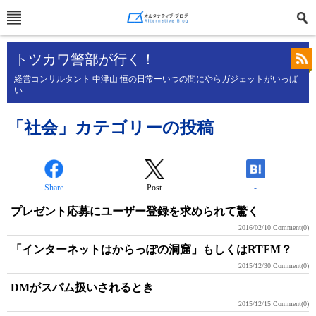
トツカワ警部が行く！
経営コンサルタント 中津山 恒の日常ーいつの間にやらガジェットがいっぱ
い
「社会」カテゴリーの投稿
Share
Post
-
プレゼント応募にユーザー登録を求められて驚く
2016/02/10
Comment(0)
「インターネットはからっぽの洞窟」もしくはRTFM？
2015/12/30
Comment(0)
DMがスパム扱いされるとき
2015/12/15
Comment(0)