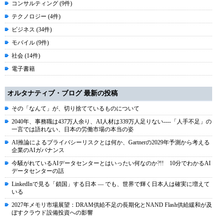
コンサルティング (9件)
テクノロジー (4件)
ビジネス (34件)
モバイル (9件)
社会 (14件)
電子書籍
オルタナティブ・ブログ 最新の投稿
その「なんて」が、切り捨てているものについて
2040年、事務職は437万人余り、AI人材は339万人足りない----「人手不足」の
一言では語れない、日本の労働市場の本当の姿
AI推論によるプライバシーリスクとは何か、Gartnerの2029年予測から考える
企業のAIガバナンス
今騒がれているAIデータセンターとはいったい何なのか?!! 10分でわかるAI
データセンターの話
LinkedInで見る「鎖国」する日本 ― でも、世界で輝く日本人は確実に増えて
いる
2027年メモリ市場展望：DRAM供給不足の長期化とNAND Flash供給緩和が及
ぼすクラウド設備投資への影響