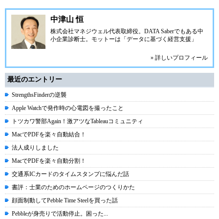
中津山 恒
株式会社マネジウェル
代表取締役。
DATA Saber
でもある中
小企業診断士。モットーは「データに基づく経営支援」
» 詳しいプロフィール
最近のエントリー
StrengthsFinderの逆襲
Apple Watchで発作時の心電図を撮ったこと
トツカワ警部Again！激アツなTableauコミュニティ
MacでPDFを楽々自動結合！
法人成りしました
MacでPDFを楽々自動分割！
交通系ICカードのタイムスタンプに悩んだ話
書評：士業のためのホームページのつくりかた
顔面制動してPebble Time Steelを買った話
Pebbleが身売りで活動停止。困った...