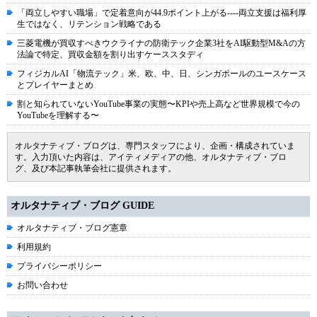
「両立しやすい職場」で定着意向が44.9ポイント上がる----両立支援は福利厚
生ではなく、リテンション戦略である
三菱電機が買収すべきウクライナの防衛テック企業3社をAI駆動型M&Aの方
法論で特定、買収金額を割り出すケーススタディ
フィジカルAI「物流テック」米、欧、中、日、シンガポールのユースケース
とプレイヤーまとめ
割と知られていないYouTube事業の実態〜KPIや売上高など世界規模で今の
YouTubeを理解する〜
オルタナティブ・ブログは、専門スタッフにより、企画・構成されていま
す。入力頂いた内容は、アイティメディアの他、オルタナティブ・ブロ
グ、及び本記事執筆会社に提供されます。
オルタナティブ・ブログ GUIDE
オルタナティブ・ブログ憲章
利用規約
プライバシーポリシー
お問い合わせ