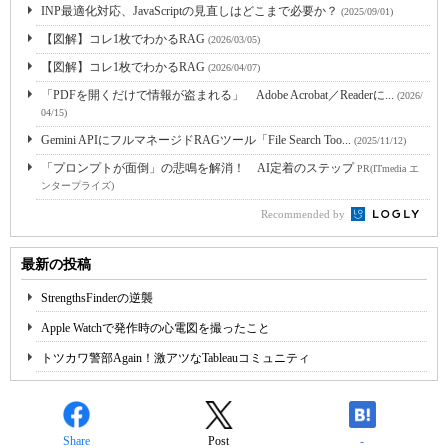
INP最適化対応、JavaScriptの見直しはどこまで必要か？
(2025/09/01)
【図解】コレ1枚でわかるRAG
(2026/03/05)
【図解】コレ1枚でわかるRAG
(2026/04/07)
「PDFを開くだけで情報が盗まれる」 Adobe Acrobat／Readerに...
(2026/
04/15)
Gemini APIにフルマネージドRAGツール「File Search Too...
(2025/11/12)
「プロンプトが面倒」の悲鳴を解消！ AI定着のステップ
PR(ITmedia エ
ンタープライズ)
Recommended by
最新の投稿
StrengthsFinderの逆襲
Apple Watchで発作時の心電図を撮ったこと
トツカワ警部Again！激アツなTableauコミュニティ
Share
Post
-