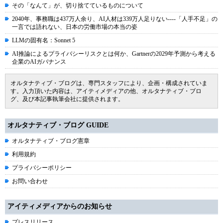
その「なんて」が、切り捨てているものについて
2040年、事務職は437万人余り、AI人材は339万人足りない----「人手不足」の
一言では語れない、日本の労働市場の本当の姿
LLMの固有名：Sonnet 5
AI推論によるプライバシーリスクとは何か、Gartnerの2029年予測から考える
企業のAIガバナンス
オルタナティブ・ブログは、専門スタッフにより、企画・構成されていま
す。入力頂いた内容は、アイティメディアの他、オルタナティブ・ブロ
グ、及び本記事執筆会社に提供されます。
オルタナティブ・ブログ GUIDE
オルタナティブ・ブログ憲章
利用規約
プライバシーポリシー
お問い合わせ
アイティメディアからのお知らせ
プレスリリース