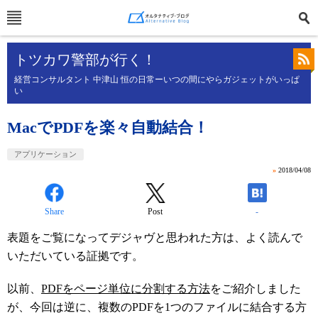
トツカワ警部が行く！
経営コンサルタント 中津山 恒の日常ーいつの間にやらガジェットがいっぱ
い
MacでPDFを楽々自動結合！
アプリケーション
»
2018/04/08
Share
Post
-
表題をご覧になってデジャヴと思われた方は、よく読んで
いただいている証拠です。
以前、
PDFをページ単位に分割する方法
をご紹介しました
が、今回は逆に、複数のPDFを1つのファイルに結合する方