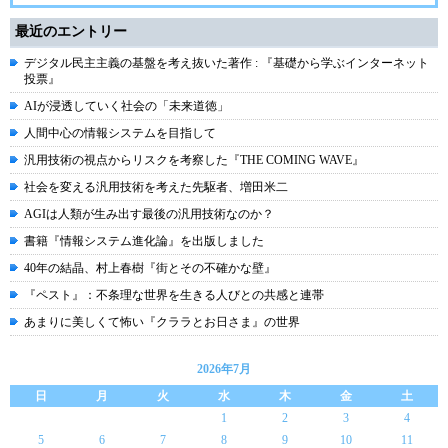
最近のエントリー
デジタル民主主義の基盤を考え抜いた著作 : 『基礎から学ぶインターネット
投票』
AIが浸透していく社会の「未来道徳」
人間中心の情報システムを目指して
汎用技術の視点からリスクを考察した『THE COMING WAVE』
社会を変える汎用技術を考えた先駆者、増田米二
AGIは人類が生み出す最後の汎用技術なのか？
書籍『情報システム進化論』を出版しました
40年の結晶、村上春樹『街とその不確かな壁』
『ペスト』：不条理な世界を生きる人びとの共感と連帯
あまりに美しくて怖い『クララとお日さま』の世界
2026年7月
日
月
火
水
木
金
土
1
2
3
4
5
6
7
8
9
10
11