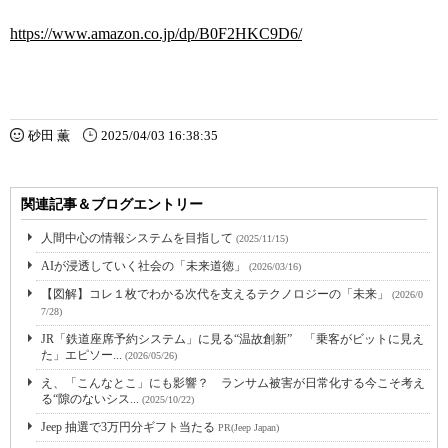
https://www.amazon.co.jp/dp/B0F2HKC9D6/
砂田 薫
2025/04/03 16:38:35
関連記事＆ブログエントリー
人間中心の情報システムを目指して
(2025/11/15)
AIが浸透していく社会の「未来道徳」
(2026/03/16)
【図解】コレ１枚でわかる次代を支えるテクノロジーの「未来」
(2026/0
7/28)
JR「鉄道座席予約システム」に見る“温故創新” 「乗客がビットに見え
た」エピソー...
(2026/05/26)
え、「こんなとこ」にも影響？ ランサム被害が日常化する今こそ考え
る“隙のないシス...
(2025/10/22)
Jeep 抽選で3万円分ギフト当たる
PR(Jeep Japan)