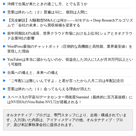
沖縄で台風が来たときの過ごし方、とでも言うか
営業は終わった（２）普遍はAIに、個別は人間に
【完全解説】AI駆動型M&Aとは何か――AIモデル＋Deep Researchアルゴリズ
ムで「会社の未来」から買収候補を逆算する
前年同期比43%成長、世界クラウド市場における上位3社シェアとネオクラウ
ド企業9社の影響
WordPress最強のチャットボット（圧倒的な高機能と高性能、業界最安値）を
実現した理由
YouTuberは本当に儲からないのか。収益化した20人に1人が月30万円以上とい
う可能性
台風への備えと、未来への備え
「ご年配には難しいんですよ」と君が言ったから八月二日は年配記念日
営業は終わった（１）会ってもらえる理由が消えた
スペースXの宇宙AIデータセンター用衛星Starmind（最終的に百万基規模）に
はNVIDIAのVera Rubin NVL72が搭載される！
オルタナティブ・ブログは、専門スタッフにより、企画・構成されていま
す。入力頂いた内容は、アイティメディアの他、オルタナティブ・ブロ
グ、及び本記事執筆会社に提供されます。