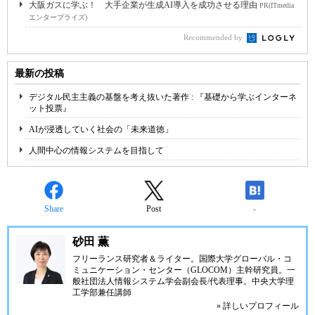
大阪ガスに学ぶ！ 大手企業が生成AI導入を成功させる理由
PR(ITmedia
エンタープライズ)
Recommended by
最新の投稿
デジタル民主主義の基盤を考え抜いた著作 : 『基礎から学ぶインターネ
ット投票』
AIが浸透していく社会の「未来道徳」
人間中心の情報システムを目指して
Share
Post
-
砂田 薫
フリーランス研究者＆ライター。国際大学グローバル・コ
ミュニケーション・センター（GLOCOM）主幹研究員。一
般社団法人情報システム学会副会長/代表理事。中央大学理
工学部兼任講師
» 詳しいプロフィール