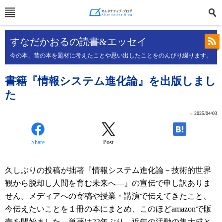
すなだかおるの読書&エッセイ
今の本、昔の本を題材に考えたことや思い出したことをのんびり綴ります。
書籍『情報システム進化論』を出版しまし
た
»
2025/04/03
Share
Post
-
久しぶりの投稿が拙著『情報システム進化論－技術的世界
観から脱却し人間を育む未来へ―』の宣伝で申し訳ありま
せん。メディアへの寄稿や授業・講演で伝えてきたこと、
今伝えたいことを１冊の本にまとめ、このほど
amazon
で販
売を開始ました。単著は
22
年ぶり。近年の活動の集大成と