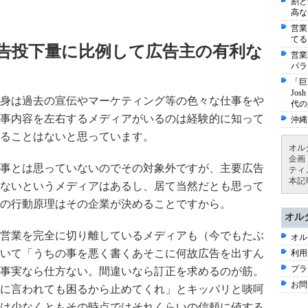
割と
高な
営業
てる
告投下量に比例して広告主の有利な
営業
パラ
「巨
Jo
身は過去の宣伝やマーケティング等の色々な仕事をや
代の
事内容を左右するメディアがいるのは経験的に知って
沖縄
ることはないと思っています。
オル
企画
事とは思っていないのでその対象外ですが、主要広告
ティ
本記
ないというメディアはあるし、居て当然だとも思って
の行動原理はその企業が決めることですから。
オル
営業を完全に切り離しているメディアも（今でもたぶ
オル
いて「うちの事を悪く書くあそこに何故広告を出すん
利用
プラ
事実なら仕方ない。間違いなら訂正を求めるのが筋。
お問
に言われても困るから止めてくれ」とキッパリと啖呵
は少なくともその時点ではそれくらいの信頼に値する