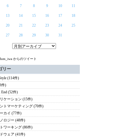
6
7
8
9
10
11
13
14
15
16
17
18
20
21
22
23
24
25
27
28
29
30
31
ndum_iwa からのツイート
ゴリー
 Style (114件)
(3件)
 End (52件)
リケーション (15件)
ントマーケティング (70件)
ーカイ (77件)
ノロジー (48件)
トワーキング (86件)
ドウェア (41件)