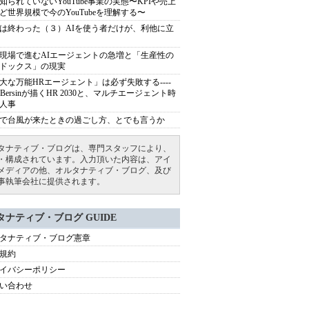
知られていないYouTube事業の実態〜KPIや売上
ど世界規模で今のYouTubeを理解する〜
は終わった（３）AIを使う者だけが、利他に立
現場で進むAIエージェントの急増と「生産性の
ドックス」の現実
大な万能HRエージェント」は必ず失敗する----
sh Bersinが描くHR 2030と、マルチエージェント時
人事
で台風が来たときの過ごし方、とでも言うか
タナティブ・ブログは、専門スタッフにより、
・構成されています。入力頂いた内容は、アイ
メディアの他、オルタナティブ・ブログ、及び
事執筆会社に提供されます。
タナティブ・ブログ GUIDE
タナティブ・ブログ憲章
規約
イバシーポリシー
い合わせ