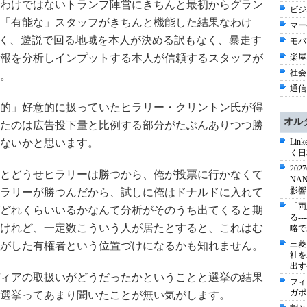
わけではないトランプ陣営にきちんと最初からグラン
ビジネ
「有能な」スタッフがきちんと機能した結果なわけ
マー
なく、遊説で回る地域を本人が決める訳もなく、暴走す
モバイ
報を分析しインプットする本人が信頼するスタッフが
楽屋オ
社会 
。
通信 
的」好意的に扱っていたヒラリー・クリントン氏が得
オル
たのは広告投下量と比例する部分がたぶんありつつ勝
ないかと思います。
Li
く日
20
とどうせヒラリーは勝つから、俺が投票に行かなくて
NA
影響
ラリーが勝つんだから、試しに俺はドナルドに入れて
「両
どれくらいいるかなんて分析がそのうち出てくると期
る-
けれど、一定数こういう人が居たとすると、これはむ
略で
三菱
がした有権者という位置づけになるかも知れません。
社を
出す
ィアの取扱いがどうだったかということと選挙の結果
フィ
ガポ
選挙ってあまり聞いたことが無い気がします。