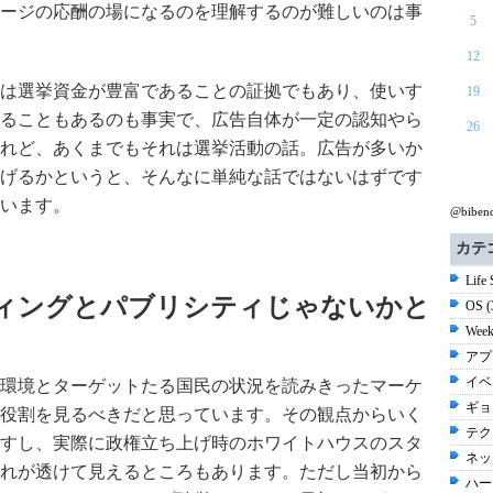
ージの応酬の場になるのを理解するのが難しいのは事
5
12
は選挙資金が豊富であることの証拠でもあり、使いす
19
ることもあるのも事実で、広告自体が一定の認知やら
26
れど、あくまでもそれは選挙活動の話。広告が多いか
げるかというと、そんなに単純な話ではないはずです
います。
@bibe
カテ
Life
ィングとパブリシティじゃないかと
OS 
Week
アプ
イベ
環境とターゲットたる国民の状況を読みきったマーケ
ギョ
役割を見るべきだと思っています。その観点からいく
テク
すし、実際に政権立ち上げ時のホワイトハウスのスタ
ネッ
れが透けて見えるところもあります。ただし当初から
ハー