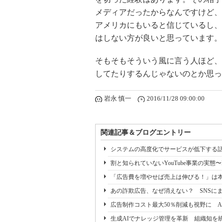
メディアだったからなんですけど、
アメリカにもいると信じているし、
はしない方が良いと思っています。
そもそもそういう風に言う人ほど、
してたりするんじゃないのとか思っ
岩永 慎一
2016/11/28 09:00:00
関連記事＆ブログエントリー
システムの高度化でサービスが低下する
割と知られていないYouTube事業の実態〜
「広告費を増やせば売上は伸びる！」は本
あの詐欺広告、なぜ消えない？ SNSに
広告制作コスト最大50％削減も視野に 
生成AIでナレッジ管理を革新 組織知を