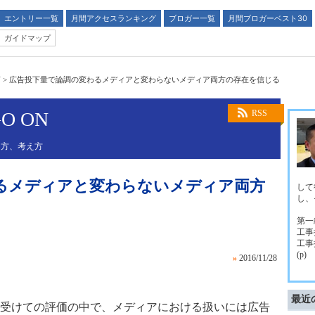
エントリー一覧
月間アクセスランキング
ブロガー一覧
月間ブロガーベスト30
ガイドマップ
N
>
広告投下量で論調の変わるメディアと変わらないメディア両方の存在を信じる
GO ON
RSS
え方、考え方
るメディアと変わらないメディア両方
して
し、
第一
工事
工事
(p)
»
2016/11/28
最近
受けての評価の中で、メディアにおける扱いには広告