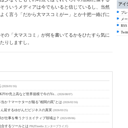
アイ
そういうメディアは今でもいると信じているし、当然
プレ
よく言う「だから大マスコミがー」とか十把一絡げに
メー
RSS
Twitt
その「大マスコミ」が何を書いてるかをひたすら気に
たりしますし。
話
(2026/01/16)
KPIや売上高など世界規模で今のYo...
(2026/08/07)
当か？マーケターが陥る"相関の罠"とは
(2026/02/16)
まん延するゆがんだビジネスの真実
(2026/03/25)
AIが仕事を奪うクリエイティブ領域は？
(2025/09/06)
統合するツールとは
PR(ITmedia エンタープライズ)