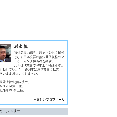
岩永 慎一
通信業界の傭兵。歴史上恐らく最後
となる日本発祥の無線通信規格のマ
ーケティング担当者を経験。
元々はIT業界で20年近く特殊部隊と
行動していたが、2004年に通信業界に転隊
そのまま居ついてしまった。
級陸上特殊無線技士。
担任者AI第三種。
担任者DD第三種。
» 詳しいプロフィール
のエントリー