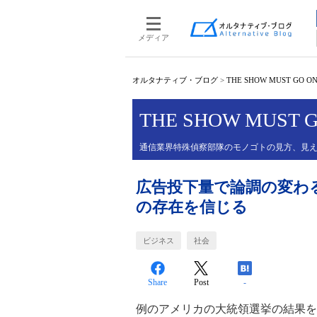
メディア
オルタナティブ・ブログ
>
THE SHOW MUST GO O
THE SHOW MUST 
通信業界特殊偵察部隊のモノゴトの見方、見
広告投下量で論調の変わ
の存在を信じる
ビジネス
社会
Share
Post
-
例のアメリカの大統領選挙の結果を