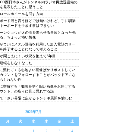
XCO西日本さんがトンネル内ラジオ再放送設備の
を発表したことに思うこと
ロールホイールを回す方向
ボード沼と言うほどでは無いけれど、手に馴染
キーボードを手放す事はできない
ーンショウが火の雨を降らせる事故となった先
る、ちょっと怖い想像
Tがついにメタル設備を利用した加入電話のサー
を終了することになって考えること
が聞こえにくい状況を抱えて6年目
運転をしなくなった
Sに流れてくる心地よい画像ばかりポストしてい
カウントをフォローすることがバックドアにな
もしれない件
Sに増殖する「郷愁を誘う旧い画像をお届けする
ウント」の所々に見え隠れする謎
て下さい界隈に広がるトンチキ展開を愉しむ
2026年7月
月
火
水
木
金
土
1
2
3
4