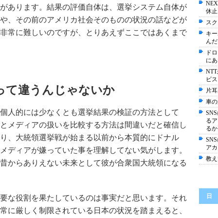
NE
があります。結果の評価自体は、選挙システム自体が
休止
や、その前のアメリカ社会そのものの状況の話などが
スク
非常に難しいのですが、とりあえずここではあくまで
キー
んだ
ドロ
にあ
NT
ビス
って違うんじゃないか
片耳
車の
個人的には少なくとも選挙結果の検証の方法として
SN
るア
とメディアの扱いを比較する方法は間違いだと確信し
るか
り、大統領選挙戦が始まる以前から本質的にドナル
SN
アカ
メディアが嫌っていた事を理解してない気がします。
教え
昔からありえない未来として彼が合衆国大統領になる
日
要な役割を果たしているのは事実だと思います。それ
常に厳しく制限されている日本の状況を踏まえると、