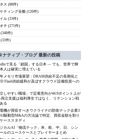
ス (88件)
ケティング全般 (120件)
ル (33件)
チ (271件)
(348件)
(33件)
タナティブ・ブログ 最新の投稿
nkedInで見る「鎖国」する日本 ― でも、世界で輝
本人は確実に増えている
27年メモリ市場展望：DRAM供給不足の長期化と
ND Flash供給緩和が及ぼすクラウド設備投資への
立しやすい職場」で定着意向が44.9ポイント上が
---両立支援は福利厚生ではなく、リテンション戦
ある
電機が買収すべきウクライナの防衛テック企業3
AI駆動型M&Aの方法論で特定、買収金額を割り
ケーススタディ
ジカルAI「物流テック」米、欧、中、日、シン
ールのユースケースとプレイヤーまとめ