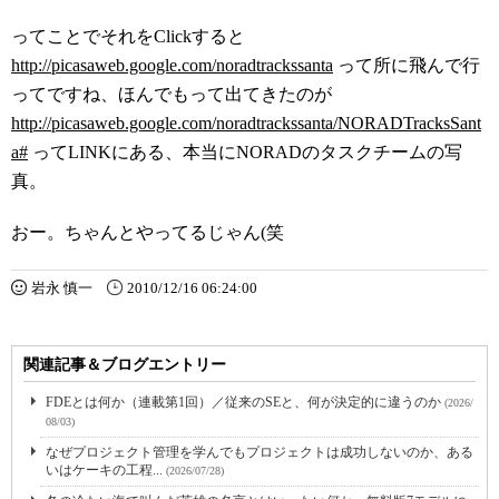
ってことでそれをClickすると
http://picasaweb.google.com/noradtrackssanta
って所に飛んで行
ってですね、ほんでもって出てきたのが
http://picasaweb.google.com/noradtrackssanta/NORADTracksSant
a#
ってLINKにある、本当にNORADのタスクチームの写
真。
おー。ちゃんとやってるじゃん(笑
岩永 慎一
2010/12/16 06:24:00
関連記事＆ブログエントリー
FDEとは何か（連載第1回）／従来のSEと、何が決定的に違うのか
(2026/
08/03)
なぜプロジェクト管理を学んでもプロジェクトは成功しないのか、ある
いはケーキの工程...
(2026/07/28)