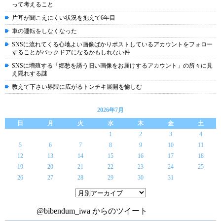
って考えること
片耳が聞こえにくい状況を抱えて6年目
車の運転をしなくなった
SNSに流れてくる心地よい画像ばかりポストしているアカウントをフォロー
することがバックドアになるかもしれない件
SNSに増殖する「郷愁を誘う旧い画像をお届けするアカウント」の所々に見
え隠れする謎
教えて下さい界隈に広がるトンチキ展開を愉しむ
2026年7月
日
月
火
水
木
金
土
1
2
3
4
5
6
7
8
9
10
11
12
13
14
15
16
17
18
19
20
21
22
23
24
25
26
27
28
29
30
31
@bibendum_iwa からのツイート