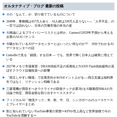
オルタナティブ・ブログ 最新の投稿
その「なんて」が、切り捨てているものについて
2040年、事務職は437万人余り、AI人材は339万人足りない----「人手不足」の
一言では語れない、日本の労働市場の本当の姿
AI推論によるプライバシーリスクとは何か、Gartnerの2029年予測から考える
企業のAIガバナンス
今騒がれているAIデータセンターとはいったい何なのか?!! 10分でわかるAI
データセンターの話
LinkedInで見る「鎖国」する日本 ― でも、世界で輝く日本人は確実に増えて
いる
2027年メモリ市場展望：DRAM供給不足の長期化とNAND Flash供給緩和が及
ぼすクラウド設備投資への影響
「両立しやすい職場」で定着意向が44.9ポイント上がる----両立支援は福利厚
生ではなく、リテンション戦略である
三菱電機が買収すべきウクライナの防衛テック企業3社をAI駆動型M&Aの方
法論で特定、買収金額を割り出すケーススタディ
フィジカルAI「物流テック」米、欧、中、日、シンガポールのユースケース
とプレイヤーまとめ
割と知られていないYouTube事業の実態〜KPIや売上高など世界規模で今の
YouTubeを理解する〜