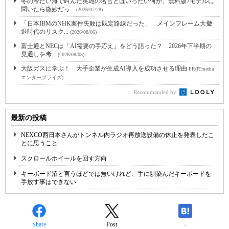
冬の冷たい海で叫んだ英雄の名言とはいったい何か。無料版7モデルに
聞いたら微妙だっ...
(2026/07/28)
「日本IBMのNHK案件失敗は既定路線だった」 メインフレーム大撤
退時代のリスク...
(2026/08/06)
富士通とNECは「AI需要の手応え」をどう語った？ 2026年下半期の
見通しを考...
(2026/08/03)
大阪ガスに学ぶ！ 大手企業が生成AI導入を成功させる理由
PR(ITmedia
エンタープライズ)
Recommended by
最新の投稿
NEXCO西日本さんがトンネル内ラジオ再放送設備の休止を発表したこ
とに思うこと
スクロールホイールを回す方向
キーボード沼と言うほどでは無いけれど、手に馴染んだキーボードを
手放す事はできない
Share
Post
-