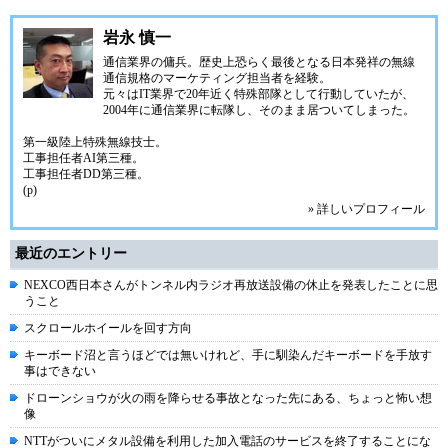
岩永 慎一
通信業界の傭兵。歴史上恐らく最後となる日本発祥の無線
通信規格のマーケティング担当者を経験。
元々はIT業界で20年近く特殊部隊として行動していたが、
2004年に通信業界に転隊し、そのまま居ついてしまった。
第一級陸上特殊無線技士。
工事担任者AI第三種。
工事担任者DD第三種。
(p)
» 詳しいプロフィール
最近のエントリー
NEXCO西日本さんがトンネル内ラジオ再放送設備の休止を発表したことに思
うこと
スクロールホイールを回す方向
キーボード沼と言うほどでは無いけれど、手に馴染んだキーボードを手放す
事はできない
ドローンショウが火の雨を降らせる事故となった先にある、ちょっと怖い想
像
NTTがついにメタル設備を利用した加入電話のサービスを終了することにな