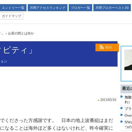
エントリー一覧
月間アクセスランキング
ブロガー一覧
月間ブロガーベスト30
ガイドマップ
ィ」
>
お茶の間とは何か
ィピティ」
RSS
ション
最近
無敵
»
2013/05/10
れ）
ブラ
Ove
でくださった方感謝です。 日本の地上波番組はまだ
NW
つの
になることは海外ほど多くはないけれど、昨今確実に