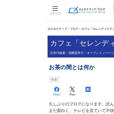
メディア
オルタナティブ・ブログ
>
カフェ「セレンディピテ
カフェ「セレンデ
次世代検索・国際競争力・オープンイノベー
お茶の間とは何か
社会
Share
Post
-
久しぶりのブログになります。読ん
まだ面白く、テレビを見ていて不快