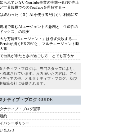
知られていないYouTube事業の実態〜KPIや売上
ど世界規模で今のYouTubeを理解する〜
は終わった（３）AIを使う者だけが、利他に立
現場で進むAIエージェントの急増と「生産性の
ドックス」の現実
大な万能HRエージェント」は必ず失敗する----
sh Bersinが描くHR 2030と、マルチエージェント時
人事
で台風が来たときの過ごし方、とでも言うか
タナティブ・ブログは、専門スタッフにより、
・構成されています。入力頂いた内容は、アイ
メディアの他、オルタナティブ・ブログ、及び
事執筆会社に提供されます。
タナティブ・ブログ GUIDE
タナティブ・ブログ憲章
規約
イバシーポリシー
い合わせ