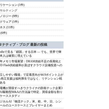
リケーション (1件)
サルティング
ノロジー (9件)
ドウェア (1件)
ス (11件)
(6件)
タナティブ・ブログ 最新の投稿
nkedInで見る「鎖国」する日本 ― でも、世界で輝
本人は確実に増えている
27年メモリ市場展望：DRAM供給不足の長期化と
ND Flash供給緩和が及ぼすクラウド設備投資への
立しやすい職場」で定着意向が44.9ポイント上が
---両立支援は福利厚生ではなく、リテンション戦
ある
電機が買収すべきウクライナの防衛テック企業3
AI駆動型M&Aの方法論で特定、買収金額を割り
ケーススタディ
ジカルAI「物流テック」米、欧、中、日、シン
ールのユースケースとプレイヤーまとめ