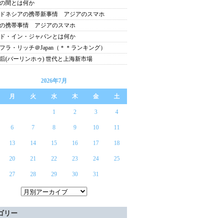
の間とは何か
ドネシアの携帯新事情 アジアのスマホ
の携帯事情 アジアのスマホ
ド・イン・ジャパンとは何か
フラ・リッチ＠Japan（＊＊ランキング）
后(バーリンホゥ) 世代と上海新市場
2026年7月
月
火
水
木
金
土
1
2
3
4
6
7
8
9
10
11
13
14
15
16
17
18
20
21
22
23
24
25
27
28
29
30
31
ゴリー