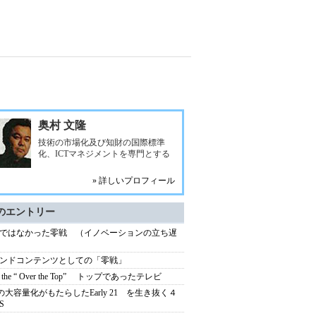
奥村 文隆
技術の市場化及び知財の国際標準
化、ICTマネジメントを専門とする
» 詳しいプロフィール
のエントリー
ではなかった零戦 （イノベーションの立ち遅
ンドコンテンツとしての「零戦」
r the “ Over the Top” トップであったテレビ
の大容量化がもたらしたEarly 21 を生き抜く４
S