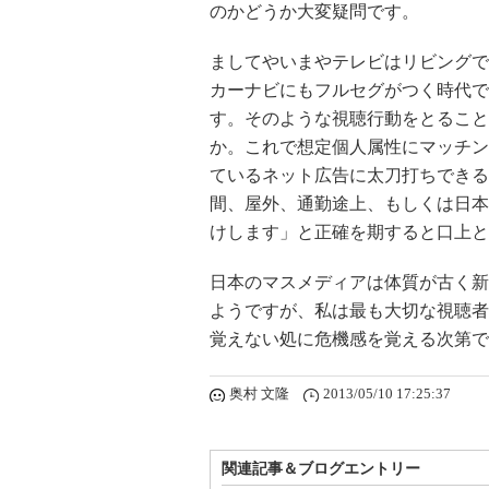
のかどうか大変疑問です。
ましてやいまやテレビはリビングで
カーナビにもフルセグがつく時代で
す。そのような視聴行動をとること
か。これで想定個人属性にマッチン
ているネット広告に太刀打ちできる
間、屋外、通勤途上、もしくは日本
けします」と正確を期すると口上と
日本のマスメディアは体質が古く新
ようですが、私は最も大切な視聴者
覚えない処に危機感を覚える次第で
奥村 文隆
2013/05/10 17:25:37
関連記事＆ブログエントリー