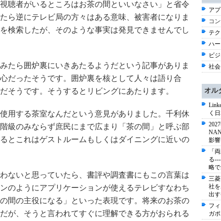
視聴者がいるところはお茶の間といいなさい」と省令
アプ
たら逆にテレビ局の方々はある意味、被害者になりま
コン
を検索したが、そのような事実は発見できませんでし
テク
ハー
ビジネ
みたら囲炉裏にいきあたるようだという記事がありま
社会 
心だったそうです。囲炉裏を核として人々は語り合
だそうです。そうするとリビングにあたります。
オル
Li
使用する茶室なんだという意見がありました。千利休
く日
20
階級のみならず庶民にまで広まり「茶の間」と呼ぶ部
NA
るとこれはゲストルームもしくはダイニングに近いの
影響
「両
る-
略で
わないと思っていたら、書評や調査書にもこの言葉は
三菱
社を
ンのようにアプリケーションが使えるテレビすなわち
出す
の間の主役になる」といった表現です。将来のお茶の
フィ
だが、そうと言われてすぐに理解できる方がおられる
ガポ