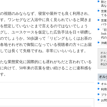
割と
高な
営業
の視聴のみならなず、寝室や屋外でも良く利用され、
てる
す。ワンセグなど入浴中に良く見られていると聞きま
営業
パラ
を想定していないとまで言えるのではないでしょう
「巨
グし、ユースケースを仮定した広告手法を日々研鑽し
Jo
代の
のでしょうか。50歩譲って「リビングもしくはお茶の
沖縄
各地それぞれで御覧になっている視聴者の方々にお届
しては長くて失格ですね。非常にいらいらします。
オル
企画
ティ
たな業態変化に国際的にも遅れがちだと言われている
本記
に向けて、50年来の言葉を使い続けることに違和感を
す。
オル
オル
利用
プラ
お問