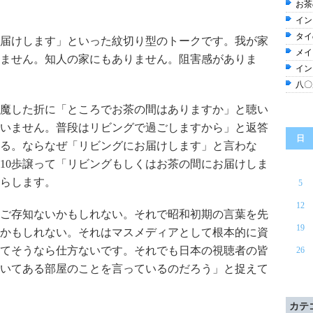
お茶
イン
タイ
届けします」といった紋切り型のトークです。我が家
メイ
ません。知人の家にもありません。阻害感がありま
イン
八〇
魔した折に「ところでお茶の間はありますか」と聴い
いません。普段はリビングで過ごしますから」と返答
日
る。ならなぜ「リビングにお届けします」と言わな
10歩譲って「リビングもしくはお茶の間にお届けしま
らします。
5
12
ご存知ないかもしれない。それで昭和初期の言葉を先
19
かもしれない。それはマスメディアとして根本的に資
ってそうなら仕方ないです。それでも日本の視聴者の皆
26
いてある部屋のことを言っているのだろう」と捉えて
カテ