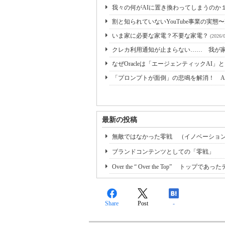
我々の何がAIに置き換わってしまうのか
割と知られていないYouTube事業の実態〜
いま家に必要な家電？不要な家電？
(2026/
クレカ利用通知が止まらない…… 我が
なぜOracleは「エージェンティックAI
「プロンプトが面倒」の悲鳴を解消！ A
最新の投稿
無敵ではなかった零戦 （イノベーショ
ブランドコンテンツとしての「零戦」
Over the “ Over the Top” トップであっ
Share
Post
-