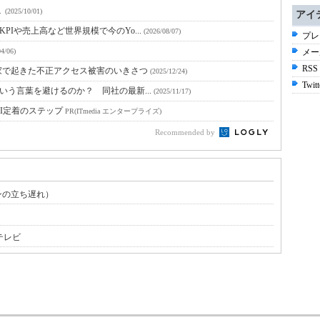
１
(2025/10/01)
アイ
KPIや売上高など世界規模で今のYo...
(2026/08/07)
プレ
04/06)
メー
RSS
家で起きた不正アクセス被害のいきさつ
(2025/12/24)
Twitt
」という言葉を避けるのか？ 同社の最新...
(2025/11/17)
I定着のステップ
PR(ITmedia エンタープライズ)
Recommended by
ンの立ち遅れ）
たテレビ