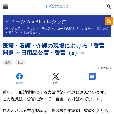
イメージ AndAlso ロジック
ヴィジュアル、サウンド、テキスト、コードの間を彷徨いながら、感じたこ
と考えたことを綴ります。
医療・看護・介護の現場における「香害」
問題 ～日用品公害・香害（n）～
生活
社会
»
2022/07/02
Share
Post
-
近年、一般消費財による大気汚染が急速に進んでいます。
この現象は、公害にかけて「香害」と呼ばれています。
原因とされる主な製品は、高残香性柔軟剤・柔軟剤入り合