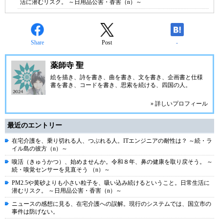
活に潜むリスク。 ～日用品公害・香害（n）～
Share
Post
-
薬師寺 聖
絵を描き、詩を書き、曲を書き、文を書き、企画書と仕様
書を書き、コードを書き、思索を続ける、四国の人。
» 詳しいプロフィール
最近のエントリー
在宅介護を、乗り切れる人、つぶれる人。ITエンジニアの耐性は？ ～続・ラ
イル島の彼方（n）～
嗅活（きゅうかつ）、始めませんか。令和８年、鼻の健康を取り戻そう。 ～
続・嗅覚センサーを見直そう （n）～
PM2.5や黄砂よりも小さい粒子を、吸い込み続けるということ。日常生活に
潜むリスク。 ～日用品公害・香害（n）～
ニュースの感想に見る、在宅介護への誤解。現行のシステムでは、国立市の
事件は防げない。