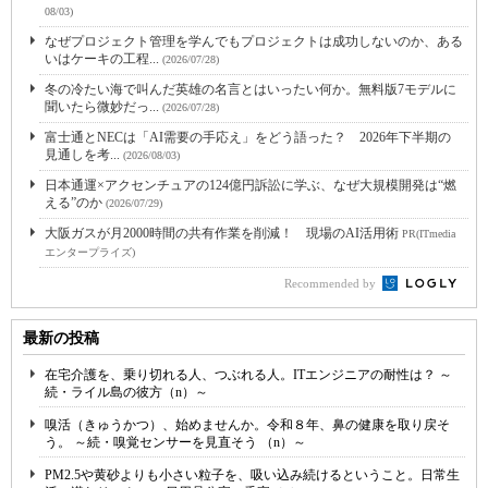
08/03)
なぜプロジェクト管理を学んでもプロジェクトは成功しないのか、ある
いはケーキの工程...
(2026/07/28)
冬の冷たい海で叫んだ英雄の名言とはいったい何か。無料版7モデルに
聞いたら微妙だっ...
(2026/07/28)
富士通とNECは「AI需要の手応え」をどう語った？ 2026年下半期の
見通しを考...
(2026/08/03)
日本通運×アクセンチュアの124億円訴訟に学ぶ、なぜ大規模開発は“燃
える”のか
(2026/07/29)
大阪ガスが月2000時間の共有作業を削減！ 現場のAI活用術
PR(ITmedia
エンタープライズ)
Recommended by
最新の投稿
在宅介護を、乗り切れる人、つぶれる人。ITエンジニアの耐性は？ ～
続・ライル島の彼方（n）～
嗅活（きゅうかつ）、始めませんか。令和８年、鼻の健康を取り戻そ
う。 ～続・嗅覚センサーを見直そう （n）～
PM2.5や黄砂よりも小さい粒子を、吸い込み続けるということ。日常生