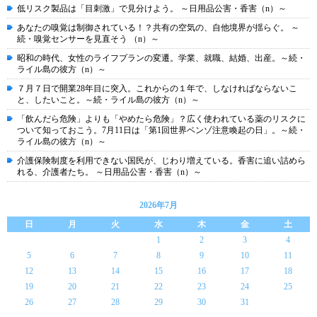
低リスク製品は「目刺激」で見分けよう。 ～日用品公害・香害（n）～
あなたの嗅覚は制御されている！？共有の空気の、自他境界が揺らぐ。 ～
続・嗅覚センサーを見直そう （n）～
昭和の時代、女性のライフプランの変遷。学業、就職、結婚、出産。～続・
ライル島の彼方（n）～
７月７日で開業28年目に突入。これからの１年で、しなければならないこ
と、したいこと。～続・ライル島の彼方（n）～
「飲んだら危険」よりも「やめたら危険」？広く使われている薬のリスクに
ついて知っておこう。7月11日は「第1回世界ベンゾ注意喚起の日」。～続・
ライル島の彼方（n）～
介護保険制度を利用できない国民が、じわり増えている。香害に追い詰めら
れる、介護者たち。 ～日用品公害・香害（n）～
2026年7月
日
月
火
水
木
金
土
1
2
3
4
5
6
7
8
9
10
11
12
13
14
15
16
17
18
19
20
21
22
23
24
25
26
27
28
29
30
31