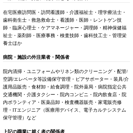
在宅医療訪問医・
訪問看護師・介護福祉士・理学療法士・
歯科衛生士・救急救命士・看護師・医師・レントゲン技
師・臨床心理士・ケアマネージャー・調理師・精神保健福
祉士・薬剤師・医療事務・検査技師・歯科技工士・管理栄
養士ほか
病院・施設の外注業者・関係者
院内清掃・ユニフォームやリネン類のクリーニング・配管/
空調/エレベータ等設備保守管理・ピアサポーター・装具/介
護用品販売・食材卸・給食調理・院外薬局・病院指定公共
交通機関・介護タクシー・院内コンビニ・院内飲食店・院
内ボランティア・医薬品卸・検査機器販売・家電販売修
理・ITエンジニア（医療用デバイス、電子カルテシステム
保守管理）など
上記の職業に就く者の関係者