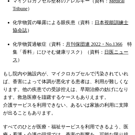
マイクロカプセル壁材のアレルギー（資料：
Medical
Tribune
）
化学物質の曝露による眼疾患（資料：
日本視能訓練士
協会誌
）
化学物質過敏症（資料：
月刊保団連 2022・No.1366
特
集「香料」にひそむ健康リスク）（資料：
日医ニュー
ス
）
もし院内や施設内が、マイクロカプセルで汚染されていれ
ば、香害によって体調が悪化する患者は、利用が難しくな
ります。他の疾患での受診控えは、早期治療の妨げになり
ます。救急医療を躊躇するケースもありえます。
介護サービスを利用できない、あるいは家族の利用に支障
が出ることもあります。
すべてのひとが医療・福祉サービスを利用できるよう、医
療・看護・介護の現場では、香害の影響を、可能な限り排