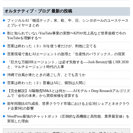
オルタナティブ・ブログ 最新の投稿
フィジカルAI「物流テック」米、欧、中、日、シンガポールのユースケース
とプレイヤーまとめ
割と知られていないYouTube事業の実態〜KPIや売上高など世界規模で今の
YouTubeを理解する〜
営業は終わった（３）AIを使う者だけが、利他に立てる
営業現場で進むAIエージェントの急増と「生産性のパラドックス」の現実
「巨大な万能HRエージェント」は必ず失敗する----Josh Bersinが描くHR 2030
と、マルチエージェント時代の人事
沖縄で台風が来たときの過ごし方、とでも言うか
営業は終わった（２）普遍はAIに、個別は人間に
【完全解説】AI駆動型M&Aとは何か――AIモデル＋Deep Researchアルゴリズ
ムで「会社の未来」から買収候補を逆算する
前年同期比43%成長、世界クラウド市場における上位3社シェアとネオクラウ
ド企業9社の影響
WordPress最強のチャットボット（圧倒的な高機能と高性能、業界最安値）を
実現した理由