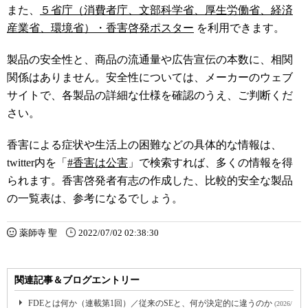
また、
５省庁
（消費者庁、文部科学省、厚生労働省、経済
産業省、環境省）
・香害啓発ポスター
を利用できます。
製品の安全性と、商品の流通量や広告宣伝の本数に、相関
関係はありません。安全性については、メーカーのウェブ
サイトで、各製品の詳細な仕様を確認のうえ、ご判断くだ
さい。
香害による症状や生活上の困難などの具体的な情報は、
twitter内を「
#香害は公害
」で検索すれば、多くの情報を得
られます。香害啓発者有志の作成した、比較的安全な製品
の一覧表は、参考になるでしょう。
薬師寺 聖
2022/07/02 02:38:30
関連記事＆ブログエントリー
FDEとは何か（連載第1回）／従来のSEと、何が決定的に違うのか
(2026/