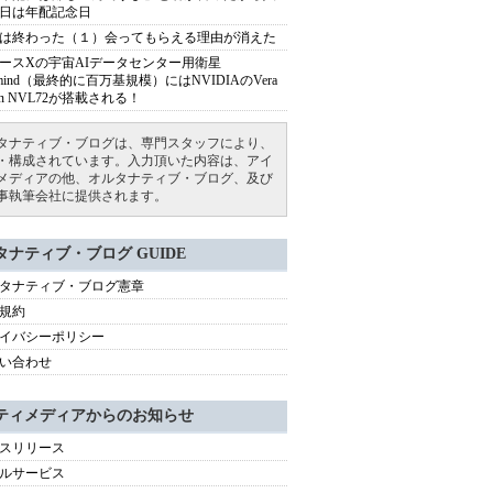
日は年配記念日
は終わった（１）会ってもらえる理由が消えた
ースXの宇宙AIデータセンター用衛星
armind（最終的に百万基規模）にはNVIDIAのVera
bin NVL72が搭載される！
タナティブ・ブログは、専門スタッフにより、
・構成されています。入力頂いた内容は、アイ
メディアの他、オルタナティブ・ブログ、及び
事執筆会社に提供されます。
タナティブ・ブログ GUIDE
タナティブ・ブログ憲章
規約
イバシーポリシー
い合わせ
ティメディアからのお知らせ
スリリース
ルサービス