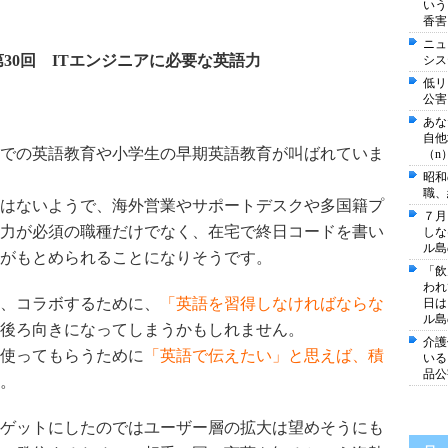
いう
香害
ニュ
30回 ITエンジニアに必要な英語力
シス
低リ
公害
あな
自他
での英語教育や小学生の早期英語教育が叫ばれていま
（n
昭和
職、
はないようで、海外営業やサポートデスクや多国籍プ
７月
力が必須の職種だけでなく、在宅で終日コードを書い
しな
ル島
がもとめられることになりそうです。
「飲
われ
、コラボするために、
「英語を習得しなければならな
日は
ル島
後ろ向きになってしまうかもしれません。
介護
使ってもらうために
「英語で伝えたい」と思えば、積
いる
品公
。
ゲットにしたのではユーザー層の拡大は望めそうにも