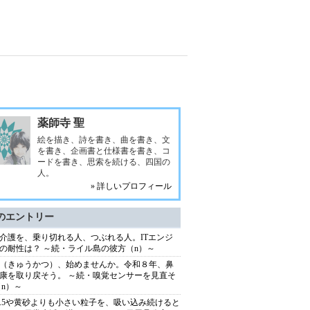
薬師寺 聖
絵を描き、詩を書き、曲を書き、文
を書き、企画書と仕様書を書き、コ
ードを書き、思索を続ける、四国の
人。
» 詳しいプロフィール
のエントリー
介護を、乗り切れる人、つぶれる人。ITエンジ
の耐性は？ ～続・ライル島の彼方（n）～
（きゅうかつ）、始めませんか。令和８年、鼻
康を取り戻そう。 ～続・嗅覚センサーを見直そ
（n）～
2.5や黄砂よりも小さい粒子を、吸い込み続けると