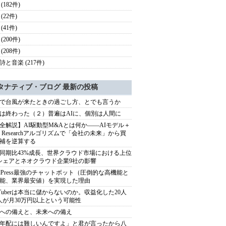
(182件)
(22件)
(41件)
(200件)
(208件)
詩と音楽 (217件)
タナティブ・ブログ 最新の投稿
で台風が来たときの過ごし方、とでも言うか
は終わった（２）普遍はAIに、個別は人間に
全解説】AI駆動型M&Aとは何か――AIモデル＋
ep Researchアルゴリズムで「会社の未来」から買
補を逆算する
同期比43%成長、世界クラウド市場における上位
シェアとネオクラウド企業9社の影響
rdPress最強のチャットボット（圧倒的な高機能と
能、業界最安値）を実現した理由
uTuberは本当に儲からないのか。収益化した20人
人が月30万円以上という可能性
への備えと、未来への備え
年配には難しいんですよ」と君が言ったから八