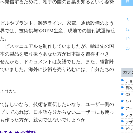
日
へ発信するために、相手の国の言葉を知るという姿勢
5
ビルやプラント、製造ライン、家電、通信設備のよう
12
界では、技術供与やOEM生産、現地での据付試運転渡
た。
19
ービスマニュアルを制作していましたが、輸出先の国
26
本の製品を取り扱うあなた方が日本語を習得すべき
せんから、ドキュメントは英語でした。また、経営陣
でいました。海外に技術を売り込むには、自分たちの
カテ
ショ
目次 
しょうか。
OS
ひと
てほしいなら、技術を宣伝したいなら、ユーザー側の
アー
プリであれば、日本語を分からないユーザーにも使っ
テク
も作った方が、親切ではないでしょうか。
デザイ
ビジネ