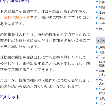
するための英語
技術 
料理 
トの頭脳こそ資源です。ITはその最たるものであり、
案内 
、海外に問うべき
です。我が国の技術やアプリやコン
生活 
あるはずです。
社会 
絵と
の情報を仕入れたり、海外の技術者と交流するために
書の翻訳を待たずに読んだり、参加者の多い英語のフ
オル
っ先に思い浮かべます。
沖縄
営業
仕様書の翻訳を先延ばしにする姿勢を見せたとして
【完
De
公開したり、電子出版することもあるでしょうし、国
収候
本語で質問することもできます。
前年
3社
たほうが、技術力強化や人脈作りにつながるでしょう
Wo
高性
めの英語から始めた方がいいような気がします。
Yo
に1
デメリット
台風
「ご