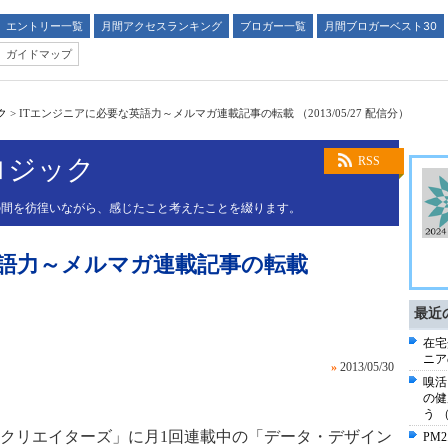
エントリー一覧
月間アクセスランキング
ブロガー一覧
月間ブロガーベスト30
ガイドマップ
ク
>
ITエンジニアに必要な英語力～メルマガ連載記事の転載 （2013/05/27 配信分）
 ロジック
RSS
の間を彷徨いながら、感じたこと考えたことを綴ります。
英語力～メルマガ連載記事の転載
最近
在宅
ニア
»
2013/05/30
嗅活
の健
う 
クリエイターズ」に月1回連載中の「データ・デザイン
PM