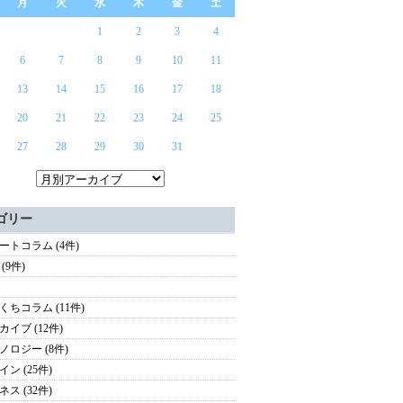
月
火
水
木
金
土
1
2
3
4
6
7
8
9
10
11
13
14
15
16
17
18
20
21
22
23
24
25
27
28
29
30
31
ゴリー
ートコラム (4件)
(9件)
くちコラム (11件)
カイブ (12件)
ノロジー (8件)
ン (25件)
ス (32件)