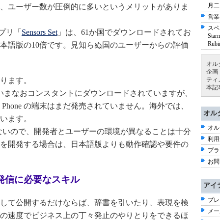
月二
、ユーザー数が圧倒的に多いというメリットがありま
営業
スペ
 アプリ「
Sensors Set
」は、61か国でダウンロードされてお
St
Ru
本語版の10倍です。見知らぬ国のユーザーからの評価
オル
企画
ります。
ティ
本記
アプリは、いまなおコンスタントにダウンロードされていますが、
s Phone の端末はまだ発売されていません。海外では、
オル
います。
オル
ないので、開発者とユーザーの環境が異なることは十分
利用
を開発する場合は、日本語版よりも動作確認や要件の
プラ
お問
発信に必要なスキル
アイ
プレ
して公開するだけならば、辞書を引いたり、表現を検
メー
の速度でビジネス上の丁々発止のやりとりをできるほ