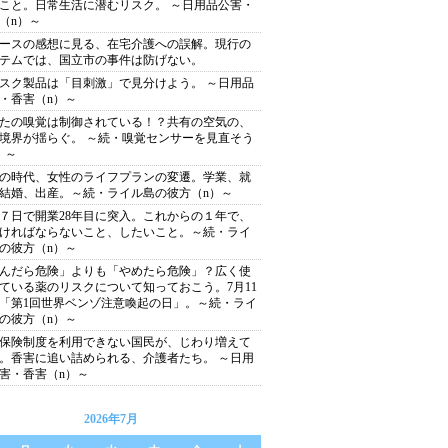
こと。日常生活に潜むリスク。 ～日用品公害・
（n）～
ースの感想に見る、在宅介護への誤解。現行の
テムでは、国立市の事件は防げない。
スク製品は「目刺激」で見分けよう。 ～日用品
・香害（n）～
たの嗅覚は制御されている！？共有の空気の、
境界が揺らぐ。 ～続・嗅覚センサーを見直そう
）～
の時代、女性のライフプランの変遷。学業、就
結婚、出産。～続・ライル島の彼方（n）～
７日で開業28年目に突入。これからの１年で、
ければならないこと、したいこと。～続・ライ
の彼方（n）～
んだら危険」よりも「やめたら危険」？広く使
ている薬のリスクについて知っておこう。7月11
「第1回世界ベンゾ注意喚起の日」。～続・ライ
の彼方（n）～
保険制度を利用できない国民が、じわり増えて
。香害に追い詰められる、介護者たち。 ～日用
害・香害（n）～
2026年7月