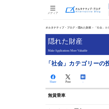
メディア
オルタナティブ・ブログ
>
隠れた財産
>
「社会」カテ
隠れた財産
Make Applications More Valuable
「社会」カテゴリーの投稿 
Share
Post
-
無賃乗車