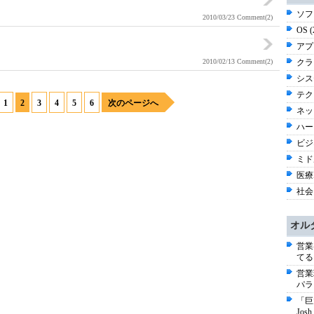
ソフ
2010/03/23
Comment(2)
OS 
アプ
2010/02/13
Comment(2)
クラ
シス
テク
1
2
3
4
5
6
次のページへ
ネッ
ハー
ビジネ
ミド
医療I
社会 
オル
営業
てる
営業
パラ
「巨
Jo