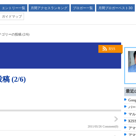
エントリー一覧
月間アクセスランキング
ブロガー一覧
月間ブロガーベスト30
ガイドマップ
ゴリーの投稿 (2/6)
RSS
(2/6)
最近
Goo
バー
マル
KI
2011/05/26
Comment(0)
アマ
アマ