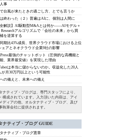
人事
で台風が来たときの過ごし方、とでも言うか
は終わった（２）普遍はAIに、個別は人間に
全解説】AI駆動型M&Aとは何か――AIモデル＋
ep Researchアルゴリズムで「会社の未来」から買
補を逆算する
同期比43%成長、世界クラウド市場における上位
シェアとネオクラウド企業9社の影響
rdPress最強のチャットボット（圧倒的な高機能と
能、業界最安値）を実現した理由
uTuberは本当に儲からないのか。収益化した20人
人が月30万円以上という可能性
への備えと、未来への備え
タナティブ・ブログは、専門スタッフにより、
・構成されています。入力頂いた内容は、アイ
メディアの他、オルタナティブ・ブログ、及び
事執筆会社に提供されます。
タナティブ・ブログ GUIDE
タナティブ・ブログ憲章