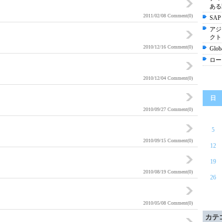
ある
2011/02/08
Comment(0)
SA
アジ
クト
2010/12/16
Comment(0)
Glob
ロー
2010/12/04
Comment(0)
日
2010/09/27
Comment(0)
5
2010/09/15
Comment(0)
12
19
2010/08/19
Comment(0)
26
2010/05/08
Comment(0)
カテ