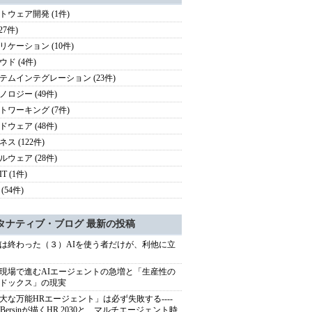
トウェア開発 (1件)
(27件)
リケーション (10件)
ウド (4件)
テムインテグレーション (23件)
ノロジー (49件)
トワーキング (7件)
ドウェア (48件)
ス (122件)
ルウェア (28件)
T (1件)
(54件)
タナティブ・ブログ 最新の投稿
は終わった（３）AIを使う者だけが、利他に立
現場で進むAIエージェントの急増と「生産性の
ドックス」の現実
大な万能HRエージェント」は必ず失敗する----
sh Bersinが描くHR 2030と、マルチエージェント時