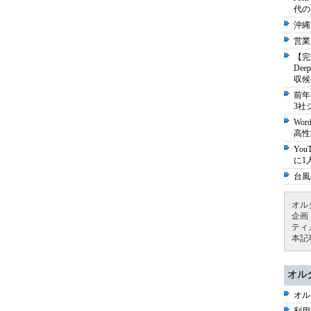
代の
沖縄
営業
【完
De
収候
前年
3社
Wo
高性
Yo
に1
台風
オル
企画
ティ
本記
オル
オル