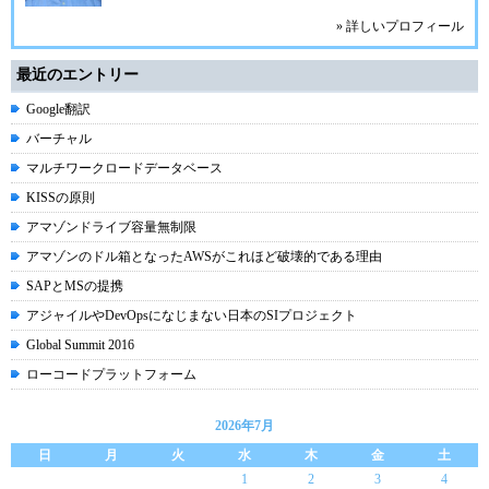
» 詳しいプロフィール
最近のエントリー
Google翻訳
バーチャル
マルチワークロードデータベース
KISSの原則
アマゾンドライブ容量無制限
アマゾンのドル箱となったAWSがこれほど破壊的である理由
SAPとMSの提携
アジャイルやDevOpsになじまない日本のSIプロジェクト
Global Summit 2016
ローコードプラットフォーム
2026年7月
日
月
火
水
木
金
土
1
2
3
4