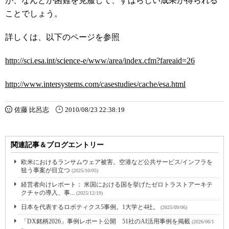
が、なんとか困難を克服して、すばらしい成果が得られる
ことでしょう。
詳しくは、以下のページを参照
http://sci.esa.int/science-e/www/area/index.cfm?fareaid=26
http://www.intersystems.com/casestudies/cache/esa.html
佐藤 比呂志
2010/08/23 22:38:19
関連記事＆ブログエントリー
欧米におけるランサムウェア被害。空港など公共サービス/インフラを
狙う事案が目立つ
(2025/10/05)
経営者向けレポート： 米国における国を挙げたゼロトラストアーキテ
クチャの導入、事...
(2025/12/19)
日本を代表するロボティクス5事例。1大学と4社。
(2025/09/06)
「DX銘柄2026」事例レポート公開 51社のAI活用事例を掲載
(2026/06/1