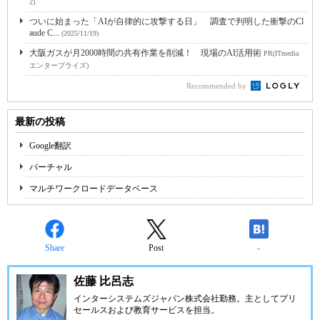
2)
ついに始まった「AIが自律的に攻撃する日」 調査で判明した衝撃のCl
aude C...
(2025/11/19)
大阪ガスが月2000時間の共有作業を削減！ 現場のAI活用術
PR(ITmedia
エンタープライズ)
Recommended by
最新の投稿
Google翻訳
バーチャル
マルチワークロードデータベース
Share
Post
-
佐藤 比呂志
インターシステムズジャパン株式会社
勤務。主としてプリ
セールスおよび教育サービスを担当。