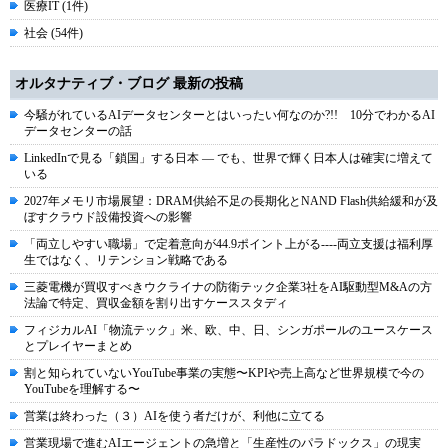
医療IT (1件)
社会 (54件)
オルタナティブ・ブログ 最新の投稿
今騒がれているAIデータセンターとはいったい何なのか?!! 10分でわかるAI
データセンターの話
LinkedInで見る「鎖国」する日本 ― でも、世界で輝く日本人は確実に増えて
いる
2027年メモリ市場展望：DRAM供給不足の長期化とNAND Flash供給緩和が及
ぼすクラウド設備投資への影響
「両立しやすい職場」で定着意向が44.9ポイント上がる----両立支援は福利厚
生ではなく、リテンション戦略である
三菱電機が買収すべきウクライナの防衛テック企業3社をAI駆動型M&Aの方
法論で特定、買収金額を割り出すケーススタディ
フィジカルAI「物流テック」米、欧、中、日、シンガポールのユースケース
とプレイヤーまとめ
割と知られていないYouTube事業の実態〜KPIや売上高など世界規模で今の
YouTubeを理解する〜
営業は終わった（３）AIを使う者だけが、利他に立てる
営業現場で進むAIエージェントの急増と「生産性のパラドックス」の現実