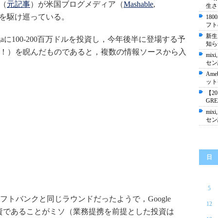
プ（
元記事
）が米国ブログメディア（
Mashable
,
生さ
を駆け巡っている。
18
フト
新生
ngaに100-200百万ドルを投資し，今年後半に登場する予
知ら
スクープ！）を睨んだものであると，複数の情報ソースから入
mixi
セン
Ame
ット
【2
GR
mixi
セン
日
5
トバンクと同じラウンドだったようで，Google
12
本体の投資であることがミソ（業務提携を前提とした投資は