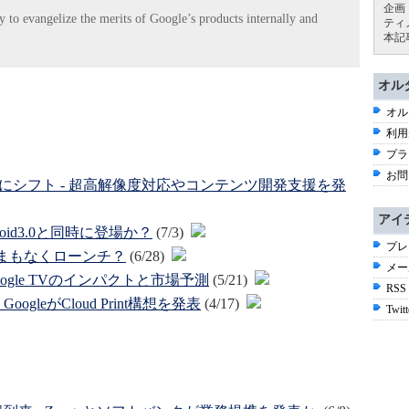
企画
y to evangelize the merits of Google’s products internally and
ティ
本記
オル
オル
利用
プラ
お問
の間にシフト - 超高解像度対応やコンテンツ開発支援を発
アイ
ndroid3.0と同時に登場か？
(7/3)
プレ
e」がまもなくローンチ？
(6/28)
メー
ogle TVのインパクトと市場予測
(5/21)
RSS
leがCloud Print構想を発表
(4/17)
Twitt