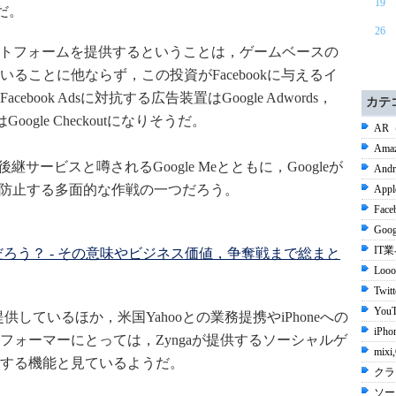
19
）だ。
26
ラットフォームを提供するということは，ゲームベースの
ることに他ならず，この投資がFacebookに与えるイ
ook Adsに対抗する広告装置はGoogle Adwords，
カテ
はGoogle Checkoutになりそうだ。
AR
Ama
eの後継サービスと噂されるGoogle Meとともに，Googleが
Andr
占を防止する多面的な作戦の一つだろう。
Appl
Face
Goog
IT
ろう？ - その意味やビジネス価値，争奪戦まで総まと
Looo
Twit
YouT
を提供しているほか，米国Yahooとの業務提携やiPhoneへの
iPho
フォーマーにとっては，Zyngaが提供するソーシャルゲ
mix
する機能と見ているようだ。
クラ
ソー