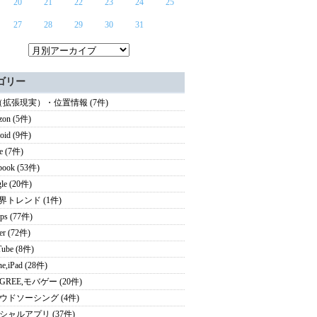
20
21
22
23
24
25
27
28
29
30
31
ゴリー
（拡張現実）・位置情報 (7件)
zon (5件)
oid (9件)
e (7件)
book (53件)
le (20件)
業界トレンド (1件)
ps (77件)
ter (72件)
ube (8件)
ne,iPad (28件)
i,GREE,モバゲー (20件)
ウドソーシング (4件)
シャルアプリ (37件)