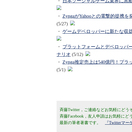
・
日本ソーシャルゲーム業界に黒船到
・
ZyngaがYahooとの電撃的提携を発表
(5/27)
・
ゲームデベロッパーに新たな収益源
・
プラットフォームとデベロッパーの仁
ナリオ
(5/12)
・
Zynga推定売上は540億円！プ
(5/1)
斉藤Twitter，ご連絡などお気軽にど
斉藤Facebook，友人申請はお気軽に
最新の筆者著書です。
『Twitte