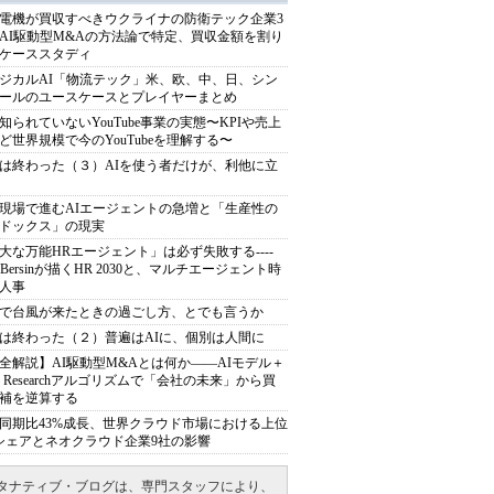
電機が買収すべきウクライナの防衛テック企業3
AI駆動型M&Aの方法論で特定、買収金額を割り
ケーススタディ
ジカルAI「物流テック」米、欧、中、日、シン
ールのユースケースとプレイヤーまとめ
知られていないYouTube事業の実態〜KPIや売上
ど世界規模で今のYouTubeを理解する〜
は終わった（３）AIを使う者だけが、利他に立
現場で進むAIエージェントの急増と「生産性の
ドックス」の現実
大な万能HRエージェント」は必ず失敗する----
sh Bersinが描くHR 2030と、マルチエージェント時
人事
で台風が来たときの過ごし方、とでも言うか
は終わった（２）普遍はAIに、個別は人間に
全解説】AI駆動型M&Aとは何か――AIモデル＋
ep Researchアルゴリズムで「会社の未来」から買
補を逆算する
同期比43%成長、世界クラウド市場における上位
シェアとネオクラウド企業9社の影響
タナティブ・ブログは、専門スタッフにより、