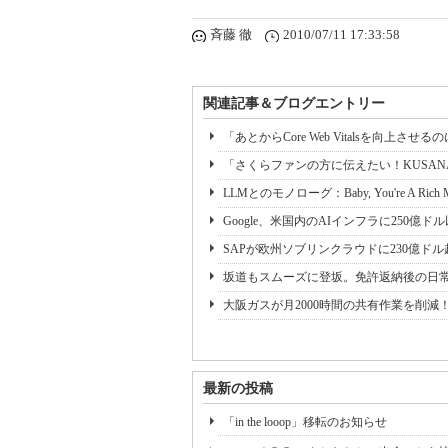
斉藤 徹
2010/07/11 17:33:58
関連記事＆ブログエントリー
「あとからCore Web Vitalsを向上さ
「さくらファンの方に伝えたい！KUSANAGI
LLMとのモノローグ：Baby, You're A Rich M
Google、米国内のAIインフラに250億ドル以上
SAPが欧州ソブリンクラウドに230億ド
坂道もスムーズに登坂。免許返納後の日
大阪ガスが月2000時間の共有作業を削減
最新の投稿
「in the looop」移転のお知らせ