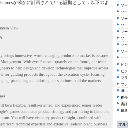
ogle Gamesが確かに計画されている証拠として，以下のよ
ソー
ソー
ソー
ソー
ntain View
ソー
CA.
ソー
ソー
ソー
y brings innovative, world-changing products to market is because
ニー
t Management. With eyes focused squarely on the future, our team
ビジ
gineers to help design and develop technologies that improve access
ビジ
le for guiding products throughout the execution cycle, focusing
フラ
aging, promoting and tailoring our solutions to all the markets
プラ
凄い
mes
携帯
書評
be a flexible, results-oriented, and experienced senior leader
最新
ogle’s games commerce product strategy and partnering to build and
l team. You will have visionary product insight, combined with
ignificant technical expertise and extensive leadership and business
オル