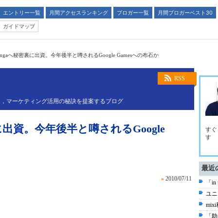
エントリー一覧
月間アクセスランキング
ブロガー一覧
月間ブロガーベスト30
ガイドマップ
Zyngaへ秘密裏に出資。今年後半と噂されるGoogle Gamesへの布石か
RSS
し，マーケティング活用の秘訣を提案するブログ
裏に出資。今年後半と噂されるGoogle
すぐ
す
最近
»
2010/07/11
「in
ユニ
mi
「助