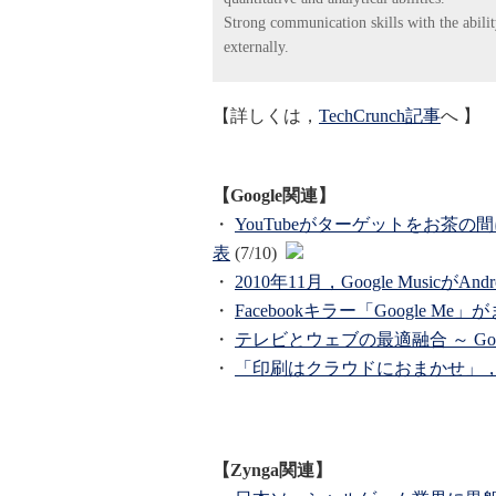
Strong communication skills with the abilit
externally.
【詳しくは，
TechCrunch記事
へ 】
【Google関連】
・
YouTubeがターゲットをお茶
表
(7/10)
・
2010年11月，Google MusicがA
・
Facebookキラー「Google M
・
テレビとウェブの最適融合 ～ Go
・
「印刷はクラウドにおまかせ」，Goog
【Zynga関連】