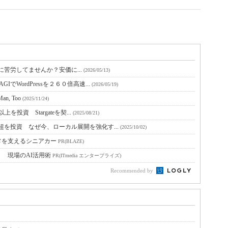
せるのに苦労してませんか？安価に...
(2026/05/13)
でWordPressを２６０倍高速...
(2026/05/19)
an, Too
(2025/11/24)
を投資 Stargateを契...
(2025/08/21)
ル超を投資 なぜ今、ローカル展開を強化す...
(2025/10/02)
常を支えるシニアカー
PR(BLAZE)
！ 現場のAI活用術
PR(ITmedia エンタープライズ)
Recommended by