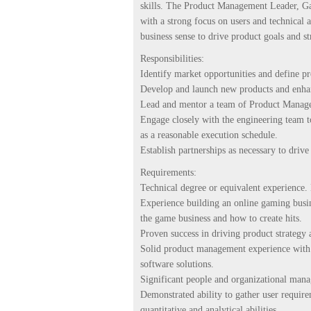
skills. The Product Management Leader, Ga
with a strong focus on users and technical 
business sense to drive product goals and st
Responsibilities:
Identify market opportunities and define pr
Develop and launch new products and enhan
Lead and mentor a team of Product Manage
Engage closely with the engineering team t
as a reasonable execution schedule.
Establish partnerships as necessary to driv
Requirements:
Technical degree or equivalent experience.
Experience building an online gaming busi
the game business and how to create hits.
Proven success in driving product strategy 
Solid product management experience with a
software solutions.
Significant people and organizational mana
Demonstrated ability to gather user requir
quantitative and analytical abilities.