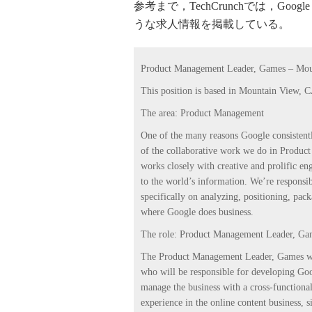
参考まで，TechCrunchでは，Go
うな求人情報を掲載している。
Product Management Leader, Games – Mou
This position is based in Mountain View, 
The area: Product Management
One of the many reasons Google consistentl
of the collaborative work we do in Produc
works closely with creative and prolific en
to the world’s information. We’re responsib
specifically on analyzing, positioning, pack
where Google does business.
The role: Product Management Leader, Ga
The Product Management Leader, Games will 
who will be responsible for developing Go
manage the business with a cross-functiona
experience in the online content business, s