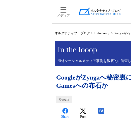
メディア
オルタナティブ・ブログ
>
In the looop
>
Googleが
In the looop
海外ソーシャルメディア事例を徹底的に調査
GoogleがZyngaへ秘密
Gamesへの布石か
Google
Share
Post
-