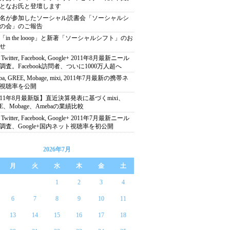
となお氏と登壇します
00名が参加したソーシャル読書会「ソーシャルシ
の会」のご報告
「in the looop」と新著「ソーシャルシフト」のお
せ
, Twitter, Facebook, Google+ 2011年8月最新ニール
調査。Facebook訪問者、ついに1000万人超へ
ba, GREE, Mobage, mixi, 2011年7月最新の携帯ネ
視聴率を公開
011年8月最新版】直近決算発表に基づくmixi、
EE、Mobage、Amebaの業績比較
, Twitter, Facebook, Google+ 2011年7月最新ニール
調査、Google+国内ネット視聴率を初公開
2026年7月
月
火
水
木
金
土
1
2
3
4
6
7
8
9
10
11
13
14
15
16
17
18