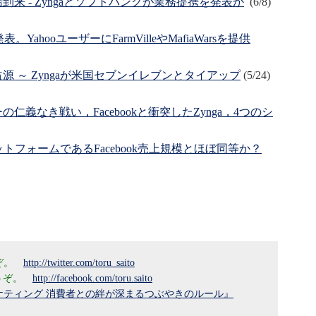
来 - Zyngaとソフトバンクが業務提携を発表か
(6/8)
。YahooユーザーにFarmVilleやMafiaWarsを提供
 ～ Zyngaが米国セブンイレブンとタイアップ
(5/24)
義なき戦い，Facebookと衝突したZynga，4つのシ
ラットフォームであるFacebook売上規模とほぼ同等か？
うぞ。
http://twitter.com/toru_saito
どうぞ。
http://facebook.com/toru.saito
rマーケティング 消費者との絆が深まるつぶやきのルール』