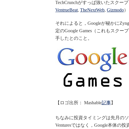
TechCrunchがすっぱ抜いたスクー
VentrueBeat
,
TheNextWeb
,
Gizmodo
）
それによると，Googleが秘かにZy
定のGoogle Games（これも
手したとのこと。
【ロゴ出所： Mashable
記事
】
ちなみに投資タイミングは先月のソフ
Venturesではなく，Google