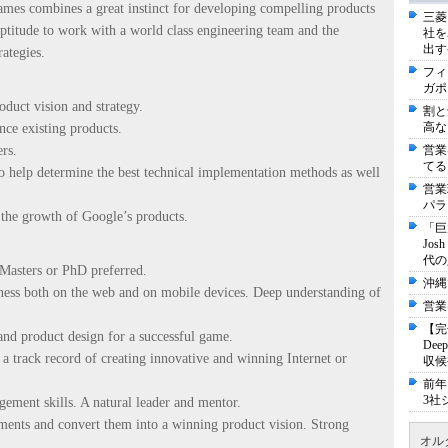
mes combines a great instinct for developing compelling products
三菱
aptitude to work with a world class engineering team and the
社を
出す
rategies.
フィ
ガポ
oduct vision and strategy.
割と
高な
ce existing products.
rs.
営業
てる
o help determine the best technical implementation methods as well
営業
パラ
e the growth of Google’s products.
「巨
Jo
代の
 Masters or PhD preferred.
沖縄
ness both on the web and on mobile devices. Deep understanding of
営業
【完
and product design for a successful game.
De
 track record of creating innovative and winning Internet or
収候
前年
3社
gement skills. A natural leader and mentor.
ements and convert them into a winning product vision. Strong
オル