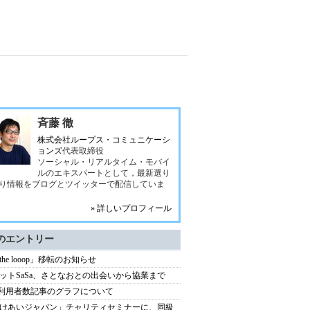
斉藤 徹
株式会社ループス・コミュニケーシ
ョンズ
代表取締役
ソーシャル・リアルタイム・モバイ
ルのエキスパートとして，最新選り
り情報をブログとツイッターで配信していま
» 詳しいプロフィール
のエントリー
 the looop」移転のお知らせ
ットSaSa、さとなおとの出会いから協業まで
xi利用者数記事のグラフについて
けあいジャパン」チャリティセミナーに、同級