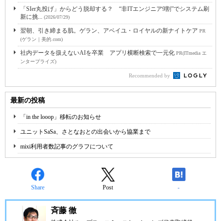
「SIer丸投げ」からどう脱却する？ “非ITエンジニア9割”でシステム刷
新に挑...
(2026/07/29)
翌朝、引き締まる肌。ゲラン、アベイユ・ロイヤルの新ナイトケア
PR
(ゲラン｜美的.com)
社内データを扱えないAIを卒業 アプリ横断検索で一元化
PR(ITmedia エ
ンタープライズ)
Recommended by
最新の投稿
「in the looop」移転のお知らせ
ユニットSaSa、さとなおとの出会いから協業まで
mixi利用者数記事のグラフについて
Share
Post
-
斉藤 徹