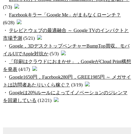
(7/3)
・
Facebookキラー「Google Me」がまもなくローンチ？
(6/28)
・
テレビとウェブの最適融合 ～ Google TVのインパクトと
市場予測
(5/21)
・
Google，3DデスクトップベンチャーBumpTop買収。モバ
イルUIでApple対抗か
(5/3)
・
「印刷はクラウドにおまかせ」，GoogleがCloud Print構想
を発表
(4/17)
・
Google1650円，Facebook280円，GREE1985円 ～ メガサイ
トは訪問者あたりいくら稼ぐ？
(3/19)
・
Googleは20%ルールによってイノベーションのジレンマ
を回避している
(12/21)