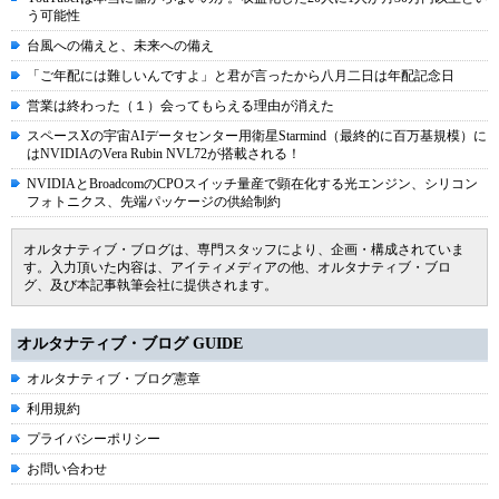
う可能性
台風への備えと、未来への備え
「ご年配には難しいんですよ」と君が言ったから八月二日は年配記念日
営業は終わった（１）会ってもらえる理由が消えた
スペースXの宇宙AIデータセンター用衛星Starmind（最終的に百万基規模）に
はNVIDIAのVera Rubin NVL72が搭載される！
NVIDIAとBroadcomのCPOスイッチ量産で顕在化する光エンジン、シリコン
フォトニクス、先端パッケージの供給制約
オルタナティブ・ブログは、専門スタッフにより、企画・構成されていま
す。入力頂いた内容は、アイティメディアの他、オルタナティブ・ブロ
グ、及び本記事執筆会社に提供されます。
オルタナティブ・ブログ GUIDE
オルタナティブ・ブログ憲章
利用規約
プライバシーポリシー
お問い合わせ