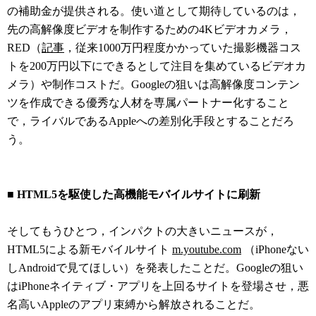
の補助金が提供される。使い道として期待しているのは，
先の高解像度ビデオを制作するための4Kビデオカメラ，
RED（
記事
，従来1000万円程度かかっていた撮影機器コス
トを200万円以下にできるとして注目を集めているビデオカ
メラ）や制作コストだ。Googleの狙いは高解像度コンテン
ツを作成できる優秀な人材を専属パートナー化すること
で，ライバルであるAppleへの差別化手段とすることだろ
う。
■ HTML5を駆使した高機能モバイルサイトに刷新
そしてもうひとつ，インパクトの大きいニュースが，
HTML5による新モバイルサイト
m.youtube.com
（iPhoneない
しAndroidで見てほしい）を発表したことだ。Googleの狙い
はiPhoneネイティブ・アプリを上回るサイトを登場させ，悪
名高いAppleのアプリ束縛から解放されることだ。