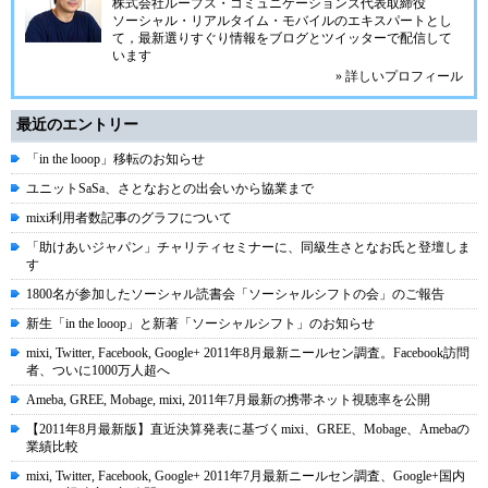
株式会社ループス・コミュニケーションズ
代表取締役
ソーシャル・リアルタイム・モバイルのエキスパートとし
て，最新選りすぐり情報をブログとツイッターで配信して
います
» 詳しいプロフィール
最近のエントリー
「in the looop」移転のお知らせ
ユニットSaSa、さとなおとの出会いから協業まで
mixi利用者数記事のグラフについて
「助けあいジャパン」チャリティセミナーに、同級生さとなお氏と登壇しま
す
1800名が参加したソーシャル読書会「ソーシャルシフトの会」のご報告
新生「in the looop」と新著「ソーシャルシフト」のお知らせ
mixi, Twitter, Facebook, Google+ 2011年8月最新ニールセン調査。Facebook訪問
者、ついに1000万人超へ
Ameba, GREE, Mobage, mixi, 2011年7月最新の携帯ネット視聴率を公開
【2011年8月最新版】直近決算発表に基づくmixi、GREE、Mobage、Amebaの
業績比較
mixi, Twitter, Facebook, Google+ 2011年7月最新ニールセン調査、Google+国内