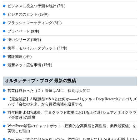
ビジネスに役立つ予測や統計 (7件)
ビジネスのヒント (19件)
フラッシュマーケティング (8件)
プライベート (9件)
凄いシリーズ (16件)
携帯・モバイル・タブレット (33件)
書評関連 (5件)
最新ネット広告事情 (15件)
オルタナティブ・ブログ 最新の投稿
営業は終わった（２）普遍はAIに、個別は人間に
【完全解説】AI駆動型M&Aとは何か――AIモデル＋Deep Researchアルゴリズ
ムで「会社の未来」から買収候補を逆算する
前年同期比43%成長、世界クラウド市場における上位3社シェアとネオクラウ
ド企業9社の影響
WordPress最強のチャットボット（圧倒的な高機能と高性能、業界最安値）を
実現した理由
YouTuberは本当に儲からないのか。収益化した20人に1人が月30万円以上とい