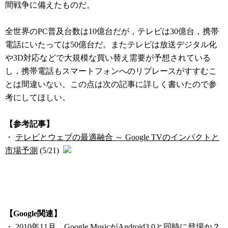
間戦争に備えたものだ。
全世界のPC普及台数は10億台だが，テレビは30億台，携帯
電話にいたっては50億台だ。またテレビは放送デジタル化
や3D対応などで大規模な買い替え需要が予想されている
し，携帯電話もスマートフォンへのリプレースがすすむこ
とは間違いない。この点は次の記事に詳しく書いたので参
考にしてほしい。
【参考記事】
・
テレビとウェブの最適融合 ～ Google TVのインパクトと
市場予測
(5/21)
【Google関連】
・
2010年11月，Google MusicがAndroid3.0と同時に登場か？