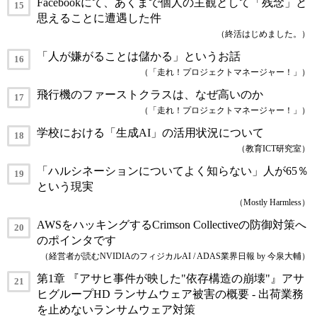
Facebookにて、あくまで個人の主観として「残念」と
思えることに遭遇した件
（終活はじめました。）
「人が嫌がることは儲かる」というお話
（「走れ！プロジェクトマネージャー！」）
飛行機のファーストクラスは、なぜ高いのか
（「走れ！プロジェクトマネージャー！」）
学校における「生成AI」の活用状況について
（教育ICT研究室）
「ハルシネーションについてよく知らない」人が65％
という現実
（Mostly Harmless）
AWSをハッキングするCrimson Collectiveの防御対策へ
のポインタです
（経営者が読むNVIDIAのフィジカルAI / ADAS業界日報 by 今泉大輔）
第1章 『アサヒ事件が映した"依存構造の崩壊"』アサ
ヒグループHD ランサムウェア被害の概要 - 出荷業務
を止めないランサムウェア対策