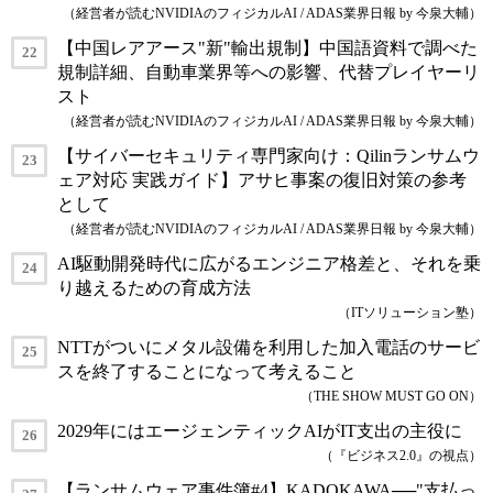
（経営者が読むNVIDIAのフィジカルAI / ADAS業界日報 by 今泉大輔）
【中国レアアース"新"輸出規制】中国語資料で調べた
規制詳細、自動車業界等への影響、代替プレイヤーリ
スト
（経営者が読むNVIDIAのフィジカルAI / ADAS業界日報 by 今泉大輔）
【サイバーセキュリティ専門家向け：Qilinランサムウ
ェア対応 実践ガイド】アサヒ事案の復旧対策の参考
として
（経営者が読むNVIDIAのフィジカルAI / ADAS業界日報 by 今泉大輔）
AI駆動開発時代に広がるエンジニア格差と、それを乗
り越えるための育成方法
（ITソリューション塾）
NTTがついにメタル設備を利用した加入電話のサービ
スを終了することになって考えること
（THE SHOW MUST GO ON）
2029年にはエージェンティックAIがIT支出の主役に
（『ビジネス2.0』の視点）
【ランサムウェア事件簿#4】KADOKAWA──"支払っ