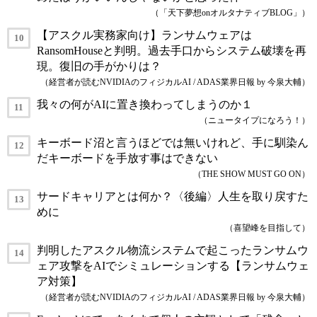
（「天下夢想onオルタナティブBLOG」）
【アスクル実務家向け】ランサムウェアは
RansomHouseと判明。過去手口からシステム破壊を再
現。復旧の手がかりは？
（経営者が読むNVIDIAのフィジカルAI / ADAS業界日報 by 今泉大輔）
我々の何がAIに置き換わってしまうのか１
（ニュータイプになろう！）
キーボード沼と言うほどでは無いけれど、手に馴染ん
だキーボードを手放す事はできない
（THE SHOW MUST GO ON）
サードキャリアとは何か？〈後編〉人生を取り戻すた
めに
（喜望峰を目指して）
判明したアスクル物流システムで起こったランサムウ
ェア攻撃をAIでシミュレーションする【ランサムウェ
ア対策】
（経営者が読むNVIDIAのフィジカルAI / ADAS業界日報 by 今泉大輔）