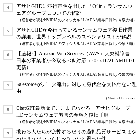
アサヒGHDに犯行声明を出した「Qilin」ランサムウ
ェアグループについての解説
（経営者が読むNVIDIAのフィジカルAI / ADAS業界日報 by 今泉大輔）
アサヒGHDが今行っているランサムウェア復旧作業
の詳細。世界トップレベルのスペシャリストが解説
（経営者が読むNVIDIAのフィジカルAI / ADAS業界日報 by 今泉大輔）
【速報2】Amazon Web Services（AWS）大規模障害 ―
日本の事業者が今取るべき対応（2025/10/21 AM11:00
更新）
（経営者が読むNVIDIAのフィジカルAI / ADAS業界日報 by 今泉大輔）
Salesforceがデータ流出に対して身代金を支払わない理
由
（Mostly Harmless）
ChatGPT最新版でここまでわかる。アサヒグループ
HDランサムウェア被害の全容と復旧手順
（経営者が読むNVIDIAのフィジカルAI / ADAS業界日報 by 今泉大輔）
携わる人たちが疲弊するだけの過剰品質サービスはや
めたほうがいいんじゃないかと思った件