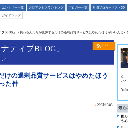
エントリー一覧
月間アクセスランキング
ブロガー一覧
月間ブロガーベスト30
ガイドマップ
ブBLOG」
>
携わる人たちが疲弊するだけの過剰品質サービスはやめたほうがいいんじゃ
ナティブBLOG」
RSS
しよう
だけの過剰品質サービスはやめたほう
と、
いと
った件
"to b
»
2025/10/03
最近
携わ
やめ
四十