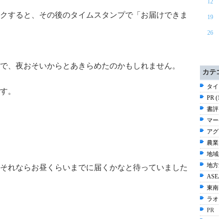
12
クすると、その後のタイムスタンプで「お届けできま
19
26
で、夜おそいからとあきらめたのかもしれません。
カテ
タイ 
す。
PR 
書評 
マー
アグ
農業 
地域
地方
それならお昼くらいまでに届くかなと待っていました
ASE
東南
ラオス
PR