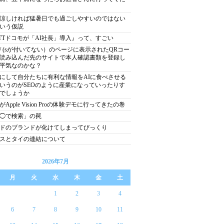
涼しければ猛暑日でも過ごしやすいのではない
いう仮説
TTドコモが「AI社長」導入』って、すごい
tp:// (sが付いてない）のページに表示されたQRコー
読み込んだ先のサイトで本人確認書類を登録し
平気なのかな？
にして自分たちに有利な情報をAIに食べさせる
いうのがSEOのように産業になっていったりす
でしょうか
がApple Vision Proの体験デモに行ってきたの巻
◯で検索」の罠
ドのブランドが化けてしまってびっくり
スとタイの連結について
2026年7月
月
火
水
木
金
土
1
2
3
4
6
7
8
9
10
11