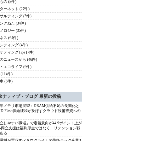
もの (8件)
ターネット (27件)
サルティング (5件)
ンクねた (34件)
ノロジー (35件)
ス (64件)
ンディング (4件)
ケティングTips (7件)
のニュースから (46件)
・エコライフ (6件)
(114件)
 (6件)
タナティブ・ブログ 最新の投稿
27年メモリ市場展望：DRAM供給不足の長期化と
ND Flash供給緩和が及ぼすクラウド設備投資への
立しやすい職場」で定着意向が44.9ポイント上が
---両立支援は福利厚生ではなく、リテンション戦
ある
電機が買収すべきウクライナの防衛テック企業3