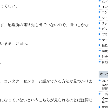
たべ
ってない。
イン
コン
ジャ
テク
ず、配送所の連絡先も出ていないので、待つしかな
ビジネ
ブラ
マー
いまま、翌日へ。
最近
環境
社会 
。
自動車
オル
、コンタクトセンターと話ができる方法が見つかりま
20
NA
影響
「両
る-
になっていないというこちらが見られるのとほぼ同じ
略で
三菱