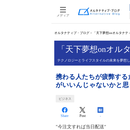
メディア
オルタナティブ・ブログ
>
「天下夢想onオルタナティ
「天下夢想onオルタ
テクノロジーとライフスタイルの未来を夢想
携わる人たちが疲弊する
がいいんじゃないかと思
ビジネス
Share
Post
-
"今注文すれば当日配送"