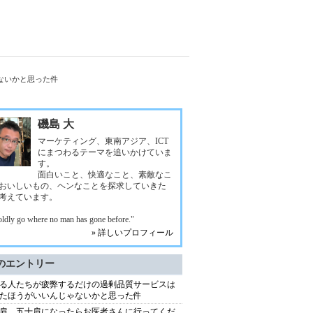
ないかと思った件
磯島 大
マーケティング、東南アジア、ICT
にまつわるテーマを追いかけていま
す。
面白いこと、快適なこと、素敵なこ
おいしいもの、ヘンなことを探求していきた
考えています。
oldly go where no man has gone before."
» 詳しいプロフィール
のエントリー
る人たちが疲弊するだけの過剰品質サービスは
たほうがいいんじゃないかと思った件
肩、五十肩になったらお医者さんに行ってくだ