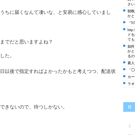
さい
朝晩
うちに届くなんて凄いな、と安易に感心していまし
かと
『N
ht
ドを
ても
いまでだと思いますよね？
如何
かと
でした。
るの
素人
「◯
日以後で指定すればよかったかもと考えつつ、配送状
カー
ラオ
できないので、待つしかない。
日
5