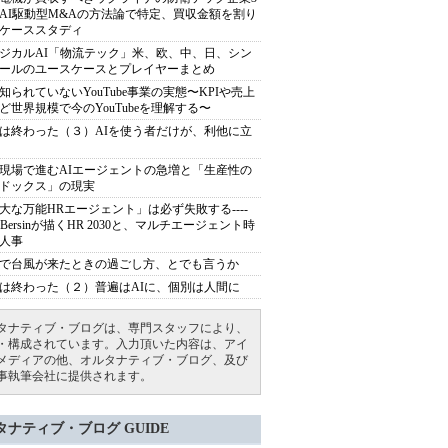
AI駆動型M&Aの方法論で特定、買収金額を割り
ケーススタディ
ジカルAI「物流テック」米、欧、中、日、シン
ールのユースケースとプレイヤーまとめ
知られていないYouTube事業の実態〜KPIや売上
ど世界規模で今のYouTubeを理解する〜
は終わった（３）AIを使う者だけが、利他に立
現場で進むAIエージェントの急増と「生産性の
ドックス」の現実
大な万能HRエージェント」は必ず失敗する----
sh Bersinが描くHR 2030と、マルチエージェント時
人事
で台風が来たときの過ごし方、とでも言うか
は終わった（２）普遍はAIに、個別は人間に
タナティブ・ブログは、専門スタッフにより、
・構成されています。入力頂いた内容は、アイ
メディアの他、オルタナティブ・ブログ、及び
事執筆会社に提供されます。
タナティブ・ブログ GUIDE