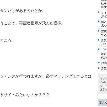
社を
出す
タンだけがあるのだとか。
フィ
ガポ
割と
うことで、再配達指示が飛んだ模様。
高な
営業
てる
ところ、
営業
パラ
「巨
Jo
代の
沖縄
営業
ッチングが行われますが、必ずマッチングできるとは
オル
企画
ティ
本記
系サイトみたいなのか？？？
オル