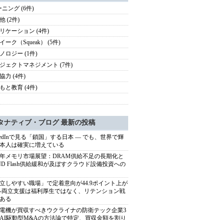
ーニング (6件)
 (2件)
リケーション (4件)
ーク（Squeak） (5件)
ノロジー (1件)
ジェクトマネジメント (7件)
協力 (4件)
もと教育 (4件)
タナティブ・ブログ 最新の投稿
nkedInで見る「鎖国」する日本 ― でも、世界で輝
本人は確実に増えている
27年メモリ市場展望：DRAM供給不足の長期化と
ND Flash供給緩和が及ぼすクラウド設備投資への
立しやすい職場」で定着意向が44.9ポイント上が
---両立支援は福利厚生ではなく、リテンション戦
ある
電機が買収すべきウクライナの防衛テック企業3
AI駆動型M&Aの方法論で特定、買収金額を割り