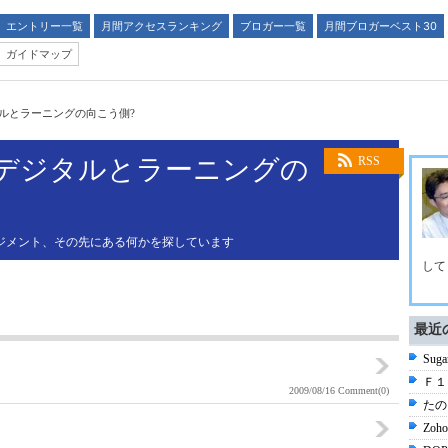
エントリー一覧
月間アクセスランキング
ブロガー一覧
月間ブロガーベスト30
ガイドマップ
ルとラーニングの向こう側?
～デジタルとラーニングの
RSS
マネジメント、その先にある何かを探しています
して
最近
Su
Ｆ１
2009/08/16
Comment(0)
たの
Zo