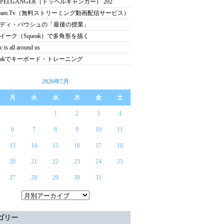
PPELGANGER（ドッペルギャンガー） 202
tream.Tv（無料ストリーミング動画配信サービス）
ディ・パウシュの「最後の授業」
イーク（Squeak）で多角形を描く
 is all around us
ueakでキーボード・トレーニング
2026年7月
月
火
水
木
金
土
1
2
3
4
6
7
8
9
10
11
13
14
15
16
17
18
20
21
22
23
24
25
27
28
29
30
31
ゴリー