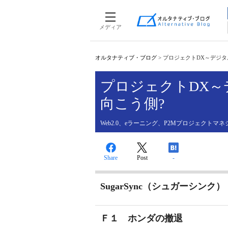
メディア
オルタナティブ・ブログ
>
プロジェクトDX～デジタ
プロジェクトDX
向こう側?
Web2.0、eラーニング、P2Mプロジェクト
Share
Post
-
SugarSync（シュガーシンク）
Ｆ１ ホンダの撤退