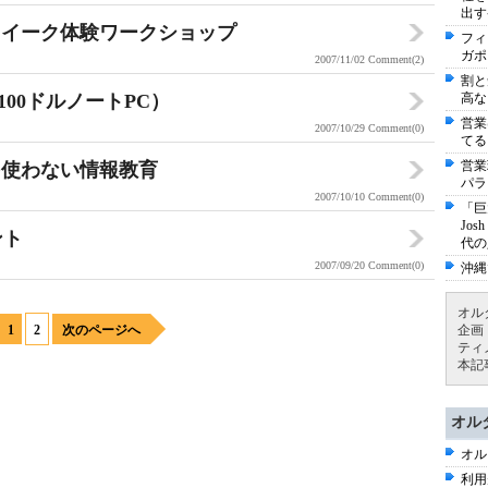
出す
クイーク体験ワークショップ
フィ
ガポ
2007/11/02
Comment(2)
割と
00ドルノートPC）
高な
営業
2007/10/29
Comment(0)
てる
営業
を使わない情報教育
パラ
2007/10/10
Comment(0)
「巨
Jo
ント
代の
2007/09/20
Comment(0)
沖縄
オル
1
2
次のページへ
企画
ティ
本記
オル
オル
利用