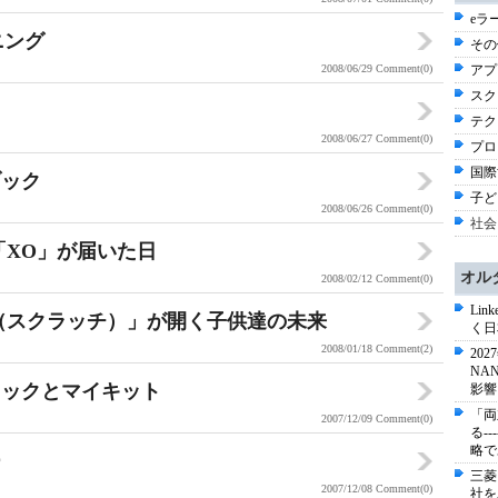
eラ
ニング
その他
2008/06/29
Comment(0)
アプ
スクイ
テク
2008/06/27
Comment(0)
プロ
国際
ブック
子ど
2008/06/26
Comment(0)
社会
「XO」が届いた日
オル
2008/02/12
Comment(0)
Li
ch（スクラッチ）」が開く子供達の未来
く日
2008/01/18
Comment(2)
20
NA
ロックとマイキット
影響
「両
2007/12/09
Comment(0)
る-
略で
ー
三菱
2007/12/08
Comment(0)
社を