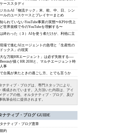
ケーススタディ
ジカルAI「物流テック」米、欧、中、日、シン
ールのユースケースとプレイヤーまとめ
知られていないYouTube事業の実態〜KPIや売上
ど世界規模で今のYouTubeを理解する〜
は終わった（３）AIを使う者だけが、利他に立
現場で進むAIエージェントの急増と「生産性の
ドックス」の現実
大な万能HRエージェント」は必ず失敗する----
sh Bersinが描くHR 2030と、マルチエージェント時
人事
で台風が来たときの過ごし方、とでも言うか
タナティブ・ブログは、専門スタッフにより、
・構成されています。入力頂いた内容は、アイ
メディアの他、オルタナティブ・ブログ、及び
事執筆会社に提供されます。
タナティブ・ブログ GUIDE
タナティブ・ブログ憲章
規約