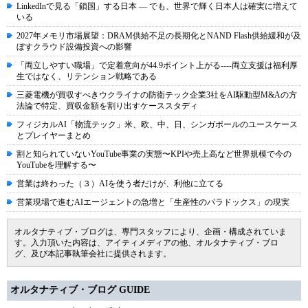
LinkedInで見る「鎖国」する日本 ― でも、世界で輝く日本人は確実に増えて
いる
2027年メモリ市場展望：DRAM供給不足の長期化とNAND Flash供給緩和が及
ぼすクラウド設備投資への影響
「両立しやすい職場」で定着意向が44.9ポイント上がる----両立支援は福利厚
生ではなく、リテンション戦略である
三菱電機が買収すべきウクライナの防衛テック企業3社をAI駆動型M&Aの方
法論で特定、買収金額を割り出すケーススタディ
フィジカルAI「物流テック」米、欧、中、日、シンガポールのユースケース
とプレイヤーまとめ
割と知られていないYouTube事業の実態〜KPIや売上高など世界規模で今の
YouTubeを理解する〜
営業は終わった（３）AIを使う者だけが、利他に立てる
営業現場で進むAIエージェントの急増と「生産性のパラドックス」の現実
オルタナティブ・ブログは、専門スタッフにより、企画・構成されていま
す。入力頂いた内容は、アイティメディアの他、オルタナティブ・ブロ
グ、及び本記事執筆会社に提供されます。
オルタナティブ・ブログ GUIDE