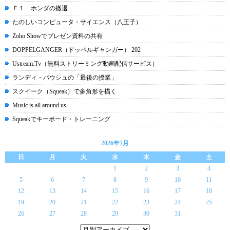
Ｆ１ ホンダの撤退
たのしいコンピュータ・サイエンス（八王子）
Zoho Showでプレゼン資料の共有
DOPPELGANGER（ドッペルギャンガー） 202
Ustream.Tv（無料ストリーミング動画配信サービス）
ランディ・パウシュの「最後の授業」
スクイーク（Squeak）で多角形を描く
Music is all around us
Squeakでキーボード・トレーニング
2026年7月
日
月
火
水
木
金
土
1
2
3
4
5
6
7
8
9
10
11
12
13
14
15
16
17
18
19
20
21
22
23
24
25
26
27
28
29
30
31