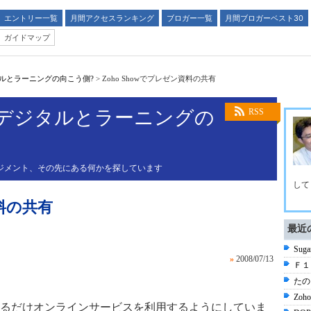
エントリー一覧
月間アクセスランキング
ブロガー一覧
月間ブロガーベスト30
ガイドマップ
ルとラーニングの向こう側?
>
Zoho Showでプレゼン資料の共有
～デジタルとラーニングの
RSS
マネジメント、その先にある何かを探しています
して
資料の共有
最近
Su
»
2008/07/13
Ｆ１
たの
Zo
るだけオンラインサービスを利用するようにしていま