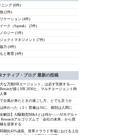
ーニング (6件)
 (2件)
リケーション (4件)
ーク（Squeak） (5件)
ノロジー (1件)
ジェクトマネジメント (7件)
協力 (4件)
もと教育 (4件)
タナティブ・ブログ 最新の投稿
大な万能HRエージェント」は必ず失敗する----
sh Bersinが描くHR 2030と、マルチエージェント時
人事
で台風が来たときの過ごし方、とでも言うか
は終わった（２）普遍はAIに、個別は人間に
全解説】AI駆動型M&Aとは何か――AIモデル＋
ep Researchアルゴリズムで「会社の未来」から買
補を逆算する
同期比43%成長、世界クラウド市場における上位