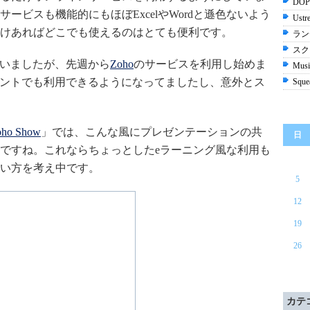
DO
ービスも機能的にもほぼExcelやWordと遜色ないよう
Us
けあればどこでも使えるのはとても便利です。
ラン
スク
いましたが、先週から
Zoho
のサービスを利用し始めま
Music
カウントでも利用できるようになってましたし、意外とス
Sq
oho Show
」では、こんな風にプレゼンテーションの共
日
ですね。これならちょっとしたeラーニング風な利用も
い方を考え中です。
5
12
19
26
カテ