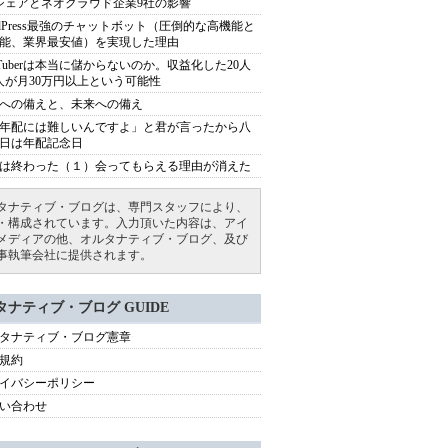
シェアとネオクラウド企業9社の影響
rdPress最強のチャットボット（圧倒的な高機能と
能、業界最安値）を実現した理由
uTuberは本当に儲からないのか。収益化した20人
人が月30万円以上という可能性
への備えと、未来への備え
年配には難しいんですよ」と君が言ったから八
日は年配記念日
は終わった（１）会ってもらえる理由が消えた
タナティブ・ブログは、専門スタッフにより、
・構成されています。入力頂いた内容は、アイ
メディアの他、オルタナティブ・ブログ、及び
事執筆会社に提供されます。
タナティブ・ブログ GUIDE
タナティブ・ブログ憲章
規約
イバシーポリシー
い合わせ