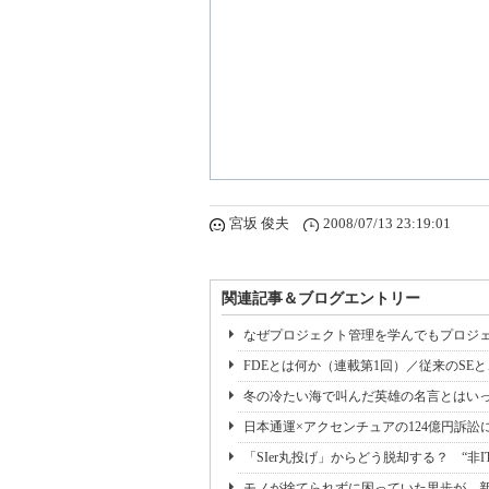
宮坂 俊夫
2008/07/13 23:19:01
関連記事＆ブログエントリー
なぜプロジェクト管理を学んでもプロジェ
FDEとは何か（連載第1回）／従来のSE
冬の冷たい海で叫んだ英雄の名言とはいっ
日本通運×アクセンチュアの124億円訴訟
「SIer丸投げ」からどう脱却する？ “非I
モノが捨てられずに困っていた里歩が、