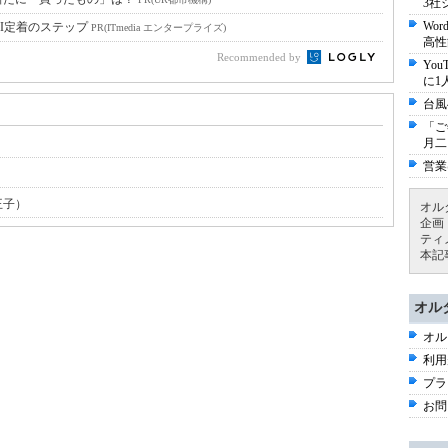
3社
Wo
I定着のステップ
PR(ITmedia エンタープライズ)
高性
Recommended by
Yo
に1
台風
「ご
月二
営業
王子）
オル
企画
ティ
本記
オル
オル
利用
プラ
お問