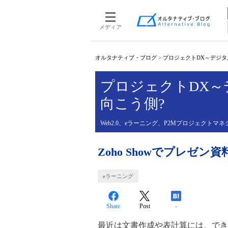
メディア
オルタナティブ・ブログ
>
プロジェクトDX～デジタ
プロジェクトDX
向こう側?
Web2.0、eラーニング、P2Mプロジェクト
Zoho Showでプレゼン
eラーニング
Share
Post
-
最近は文書作成や表計算には、でき