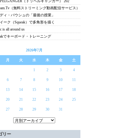
PPELGANGER（ドッペルギャンガー） 202
tream.Tv（無料ストリーミング動画配信サービス）
ディ・パウシュの「最後の授業」
イーク（Squeak）で多角形を描く
 is all around us
ueakでキーボード・トレーニング
2026年7月
月
火
水
木
金
土
1
2
3
4
6
7
8
9
10
11
13
14
15
16
17
18
20
21
22
23
24
25
27
28
29
30
31
ゴリー