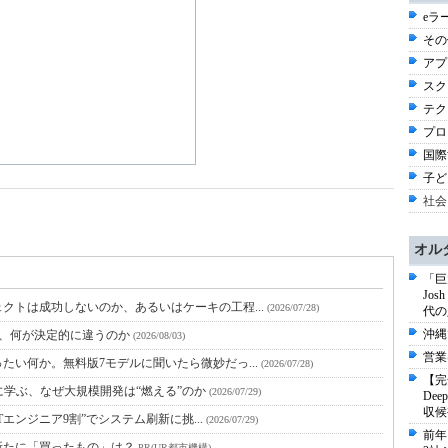
eラ
その他
アプ
スクイ
テク
プロ
国際
子ど
社会
オル
「巨
Jo
クトは成功しないのか、あるいはケーキの工程...
(2026/07/28)
代の
沖縄
と、何が決定的に違うのか
(2026/08/03)
営業
たい何か。無料版7モデルに聞いたら微妙だっ...
(2026/07/28)
【完
に学ぶ、なぜ大規模開発は“燃える”のか
(2026/07/29)
De
収候
Tエンジニア9割”でシステム刷新に挑...
(2026/07/29)
前年
新たに「買ったもの」は？
PR(UR都市機構)