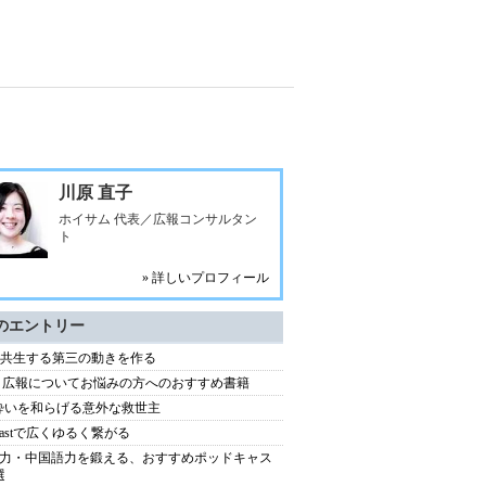
川原 直子
ホイサム 代表／広報コンサルタン
ト
» 詳しいプロフィール
のエントリー
と共生する第三の動きを作る
・広報についてお悩みの方へのおすすめ書籍
酔いを和らげる意外な救世主
dcastで広くゆるく繋がる
力・中国語力を鍛える、おすすめポッドキャス
選