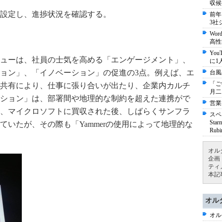
収候
設定し、進捗状況を確認する。
前年
3社
Wo
高性
Yo
ューは、社員の士気を高める「エンゲージメント」、
に1
ョン」、「イノベーション」の促進の3点。例えば、エ
台風
「ご
共有により、仕事に張り合いが出たり、企業内カルチ
月二
ション」は、部署間や地理的な制約を超えた連携がで
営業
、マイクロソフトに買収された後、しばらくサンフラ
スペ
St
いたが、その際も「Yammerの使用によって地理的な
Ru
オル
企画
ティ
本記
オル
オル