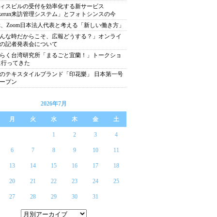
ィスビルの受付を効率化する新サービス
kerun来訪管理システム」とフォトシンスの今
ack、Zoom日本法人代表と考える「新しい働き方」
んな時だからこそ、広報どうする？」オンライ
の記者発表会について
らく台湾研究所「まるごと宜蘭！」トークショ
に行ってきた
のテキスタイルブランド「印花樂」 日本第一号
ープン
2026年7月
月
火
水
木
金
土
1
2
3
4
6
7
8
9
10
11
13
14
15
16
17
18
20
21
22
23
24
25
27
28
29
30
31