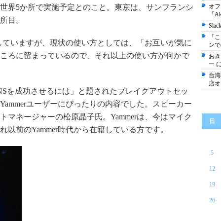
世界5か所で実施予定とのこと。東京は、サンフランシ
オフ
「A
所目。
Sl
「こ
入していますが、現状の使い方としては、「お互いが気に
ンで
ころに留まっているので、それ以上の使い方が何かで
おき
ー 
台湾
店オ
NSを成功させるには」と題されたブレイクアウトセッ
ammerユーザーにぴったりの内容でした。スピーカー
マネージャーの松原晶子氏。Yammerは、今はマイク
日
以前のYammer時代から在籍している方です。
5
12
19
26