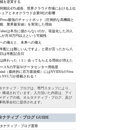
補を逆算する
同期比43%成長、世界クラウド市場における上位
シェアとネオクラウド企業9社の影響
rdPress最強のチャットボット（圧倒的な高機能と
能、業界最安値）を実現した理由
uTuberは本当に儲からないのか。収益化した20人
人が月30万円以上という可能性
への備えと、未来への備え
年配には難しいんですよ」と君が言ったから八
日は年配記念日
は終わった（１）会ってもらえる理由が消えた
ースXの宇宙AIデータセンター用衛星
armind（最終的に百万基規模）にはNVIDIAのVera
bin NVL72が搭載される！
タナティブ・ブログは、専門スタッフにより、
・構成されています。入力頂いた内容は、アイ
メディアの他、オルタナティブ・ブログ、及び
事執筆会社に提供されます。
タナティブ・ブログ GUIDE
タナティブ・ブログ憲章