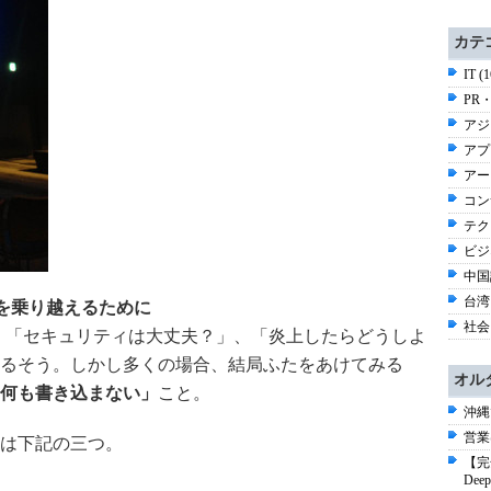
カテ
IT (
PR・
アジ
アプ
アー
コン
テク
ビジネ
中国語
台湾 
れを乗り越えるために
社会 
が、「セキュリティは大丈夫？」、「炎上したらどうしよ
るそう。しかし多くの場合、結局ふたをあけてみる
オル
何も書き込まない」
こと。
沖縄
営業
は下記の三つ。
【完
De