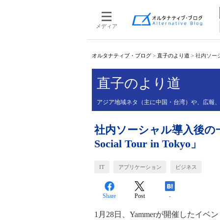
メディア
オルタナティブ・ブログ
>
直子のより道
>
社内ソーシャ
直子のより道
アジア地域ネタ（主に中国・台湾）や、広報、
社内ソーシャル導入後の一番の
Social Tour in Tokyo」
IT
アプリケーション
ビジネス
Share
Post
-
1月28日、Yammerが開催したイベ