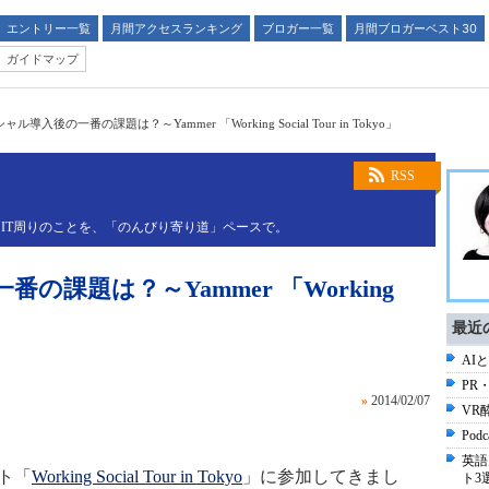
エントリー一覧
月間アクセスランキング
ブロガー一覧
月間ブロガーベスト30
ガイドマップ
ル導入後の一番の課題は？～Yammer 「Working Social Tour in Tokyo」
RSS
IT周りのことを、「のんびり寄り道」ペースで。
課題は？～Yammer 「Working
最近
AI
PR
»
2014/02/07
VR
Po
英語
ント「
Working Social Tour in Tokyo
」に参加してきまし
ト3