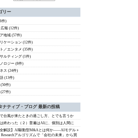
ゴリー
16件)
広報 (12件)
ア地域 (57件)
リケーション (12件)
ト／エンタメ (35件)
サルティング (1件)
ノロジー (8件)
ス (24件)
 (13件)
(50件)
(27件)
タナティブ・ブログ 最新の投稿
で台風が来たときの過ごし方、とでも言うか
は終わった（２）普遍はAIに、個別は人間に
全解説】AI駆動型M&Aとは何か――AIモデル＋
ep Researchアルゴリズムで「会社の未来」から買