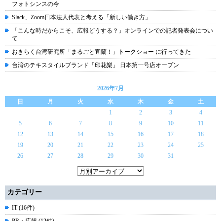
フォトシンスの今
Slack、Zoom日本法人代表と考える「新しい働き方」
「こんな時だからこそ、広報どうする？」オンラインでの記者発表会につい
て
おきらく台湾研究所「まるごと宜蘭！」トークショー に行ってきた
台湾のテキスタイルブランド「印花樂」 日本第一号店オープン
2026年7月
日
月
火
水
木
金
土
1
2
3
4
5
6
7
8
9
10
11
12
13
14
15
16
17
18
19
20
21
22
23
24
25
26
27
28
29
30
31
カテゴリー
IT (16件)