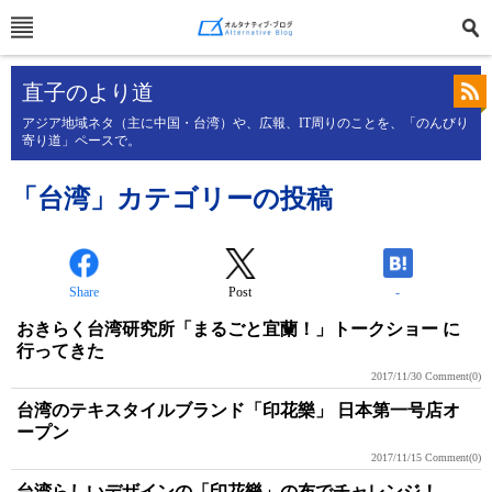
直子のより道
アジア地域ネタ（主に中国・台湾）や、広報、IT周りのことを、「のんびり
寄り道」ペースで。
「台湾」カテゴリーの投稿
Share
Post
-
おきらく台湾研究所「まるごと宜蘭！」トークショー に
行ってきた
2017/11/30
Comment(0)
台湾のテキスタイルブランド「印花樂」 日本第一号店オ
ープン
2017/11/15
Comment(0)
台湾らしいデザインの「印花樂」の布でチャレンジ！