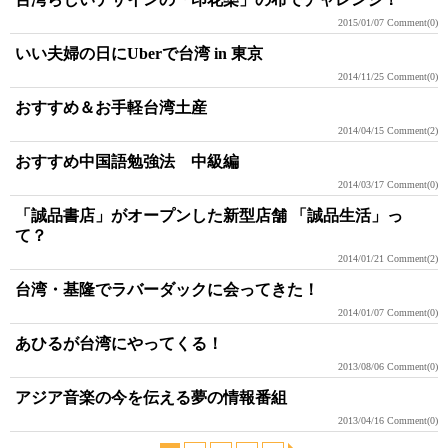
2015/01/07
Comment(0)
いい夫婦の日にUberで台湾 in 東京
2014/11/25
Comment(0)
おすすめ＆お手軽台湾土産
2014/04/15
Comment(2)
おすすめ中国語勉強法 中級編
2014/03/17
Comment(0)
「誠品書店」がオープンした新型店舗 「誠品生活」っ
て？
2014/01/21
Comment(2)
台湾・基隆でラバーダックに会ってきた！
2014/01/07
Comment(0)
あひるが台湾にやってくる！
2013/08/06
Comment(0)
アジア音楽の今を伝える夢の情報番組
2013/04/16
Comment(0)