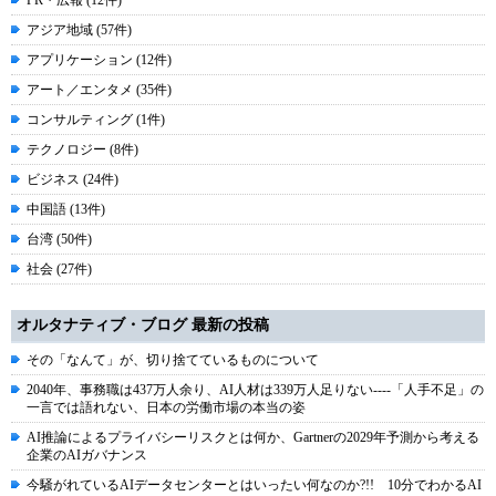
PR・広報 (12件)
アジア地域 (57件)
アプリケーション (12件)
アート／エンタメ (35件)
コンサルティング (1件)
テクノロジー (8件)
ビジネス (24件)
中国語 (13件)
台湾 (50件)
社会 (27件)
オルタナティブ・ブログ 最新の投稿
その「なんて」が、切り捨てているものについて
2040年、事務職は437万人余り、AI人材は339万人足りない----「人手不足」の
一言では語れない、日本の労働市場の本当の姿
AI推論によるプライバシーリスクとは何か、Gartnerの2029年予測から考える
企業のAIガバナンス
今騒がれているAIデータセンターとはいったい何なのか?!! 10分でわかるAI