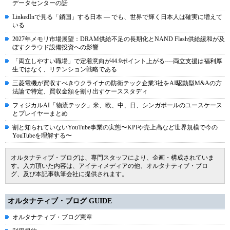
データセンターの話
LinkedInで見る「鎖国」する日本 ― でも、世界で輝く日本人は確実に増えて
いる
2027年メモリ市場展望：DRAM供給不足の長期化とNAND Flash供給緩和が及
ぼすクラウド設備投資への影響
「両立しやすい職場」で定着意向が44.9ポイント上がる----両立支援は福利厚
生ではなく、リテンション戦略である
三菱電機が買収すべきウクライナの防衛テック企業3社をAI駆動型M&Aの方
法論で特定、買収金額を割り出すケーススタディ
フィジカルAI「物流テック」米、欧、中、日、シンガポールのユースケース
とプレイヤーまとめ
割と知られていないYouTube事業の実態〜KPIや売上高など世界規模で今の
YouTubeを理解する〜
オルタナティブ・ブログは、専門スタッフにより、企画・構成されていま
す。入力頂いた内容は、アイティメディアの他、オルタナティブ・ブロ
グ、及び本記事執筆会社に提供されます。
オルタナティブ・ブログ GUIDE
オルタナティブ・ブログ憲章