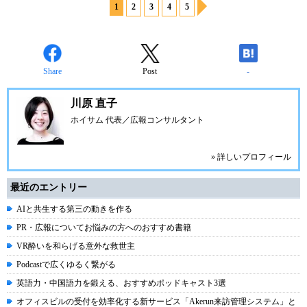
1
2
3
4
5
Share
Post
-
川原 直子
ホイサム 代表／広報コンサルタント
» 詳しいプロフィール
最近のエントリー
AIと共生する第三の動きを作る
PR・広報についてお悩みの方へのおすすめ書籍
VR酔いを和らげる意外な救世主
Podcastで広くゆるく繋がる
英語力・中国語力を鍛える、おすすめポッドキャスト3選
オフィスビルの受付を効率化する新サービス「Akerun来訪管理システム」と