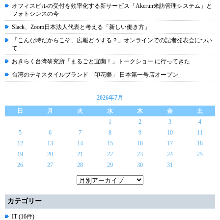
オフィスビルの受付を効率化する新サービス「Akerun来訪管理システム」と
フォトシンスの今
Slack、Zoom日本法人代表と考える「新しい働き方」
「こんな時だからこそ、広報どうする？」オンラインでの記者発表会につい
て
おきらく台湾研究所「まるごと宜蘭！」トークショー に行ってきた
台湾のテキスタイルブランド「印花樂」 日本第一号店オープン
2026年7月
日
月
火
水
木
金
土
1
2
3
4
5
6
7
8
9
10
11
12
13
14
15
16
17
18
19
20
21
22
23
24
25
26
27
28
29
30
31
カテゴリー
IT (16件)