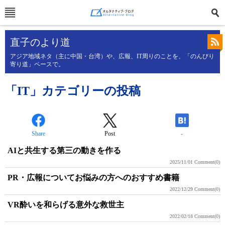
直子のより道
アジア地域ネタ（主に中国・台湾）や、広報、IT周りのことを、「のんびり
寄り道」ペースで。
「IT」カテゴリーの投稿
Share
Post
-
AIと共生する第三の動きを作る
2025/11/01
Comment(0)
PR・広報についてお悩みの方へのおすすめ書籍
2022/12/29
Comment(0)
VR酔いを和らげる意外な救世主
2022/02/18
Comment(0)