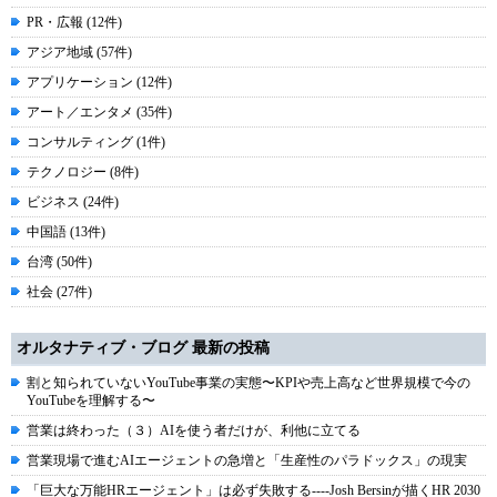
PR・広報 (12件)
アジア地域 (57件)
アプリケーション (12件)
アート／エンタメ (35件)
コンサルティング (1件)
テクノロジー (8件)
ビジネス (24件)
中国語 (13件)
台湾 (50件)
社会 (27件)
オルタナティブ・ブログ 最新の投稿
割と知られていないYouTube事業の実態〜KPIや売上高など世界規模で今の
YouTubeを理解する〜
営業は終わった（３）AIを使う者だけが、利他に立てる
営業現場で進むAIエージェントの急増と「生産性のパラドックス」の現実
「巨大な万能HRエージェント」は必ず失敗する----Josh Bersinが描くHR 2030