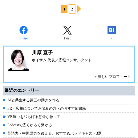
1
2
Share
Post
-
川原 直子
ホイサム 代表／広報コンサルタント
» 詳しいプロフィール
最近のエントリー
AIと共生する第三の動きを作る
PR・広報についてお悩みの方へのおすすめ書籍
VR酔いを和らげる意外な救世主
Podcastで広くゆるく繋がる
英語力・中国語力を鍛える、おすすめポッドキャスト3選