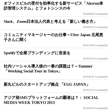
オフィスビルの受付を効率化する新サービス「Akerun来
訪管理システム」とフォトシンスの今
2020/08/04
Comment(0)
Slack、Zoom日本法人代表と考える「新しい働き方」
2020/06/22
Comment(0)
コミュニティマネージャーのお仕事～Uber Japan 北尾恵
子さんに聞く
2014/10/03
Comment(0)
Spotifyで企業ブランディングに音楽を
2014/02/18
Comment(0)
社内ソーシャル導入後の一番の課題は？～Yammer
「Working Social Tour in Tokyo」
2014/02/07
Comment(0)
新丸ビルのスタートアップ拠点 「EGG JAPAN」
2014/01/24
Comment(0)
アジア発SMSプラットフォームの覇者は？： SOCIAL
MEDIA WEEK TOKYO 2013
2013/03/18
Comment(0)