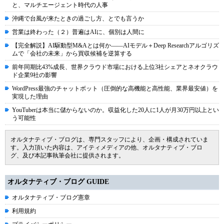
と、マルチエージェント時代の人事
沖縄で台風が来たときの過ごし方、とでも言うか
営業は終わった（２）普遍はAIに、個別は人間に
【完全解説】AI駆動型M&Aとは何か――AIモデル＋Deep Researchアルゴリズ
ムで「会社の未来」から買収候補を逆算する
前年同期比43%成長、世界クラウド市場における上位3社シェアとネオクラウ
ド企業9社の影響
WordPress最強のチャットボット（圧倒的な高機能と高性能、業界最安値）を
実現した理由
YouTuberは本当に儲からないのか。収益化した20人に1人が月30万円以上とい
う可能性
オルタナティブ・ブログは、専門スタッフにより、企画・構成されていま
す。入力頂いた内容は、アイティメディアの他、オルタナティブ・ブロ
グ、及び本記事執筆会社に提供されます。
オルタナティブ・ブログ GUIDE
オルタナティブ・ブログ憲章
利用規約