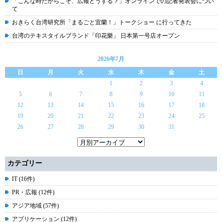
「こんな時だからこそ、広報どうする？」オンラインでの記者発表会につい
て
おきらく台湾研究所「まるごと宜蘭！」トークショー に行ってきた
台湾のテキスタイルブランド「印花樂」 日本第一号店オープン
2026年7月
日
月
火
水
木
金
土
1
2
3
4
5
6
7
8
9
10
11
12
13
14
15
16
17
18
19
20
21
22
23
24
25
26
27
28
29
30
31
カテゴリー
IT (16件)
PR・広報 (12件)
アジア地域 (57件)
アプリケーション (12件)