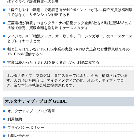
ぼすクラウド設備投資への影響
「両立しやすい職場」で定着意向が44.9ポイント上がる----両立支援は福利厚
生ではなく、リテンション戦略である
三菱電機が買収すべきウクライナの防衛テック企業3社をAI駆動型M&Aの方
法論で特定、買収金額を割り出すケーススタディ
フィジカルAI「物流テック」米、欧、中、日、シンガポールのユースケース
とプレイヤーまとめ
割と知られていないYouTube事業の実態〜KPIや売上高など世界規模で今の
YouTubeを理解する〜
営業は終わった（３）AIを使う者だけが、利他に立てる
オルタナティブ・ブログは、専門スタッフにより、企画・構成されていま
す。入力頂いた内容は、アイティメディアの他、オルタナティブ・ブロ
グ、及び本記事執筆会社に提供されます。
オルタナティブ・ブログ GUIDE
オルタナティブ・ブログ憲章
利用規約
プライバシーポリシー
お問い合わせ