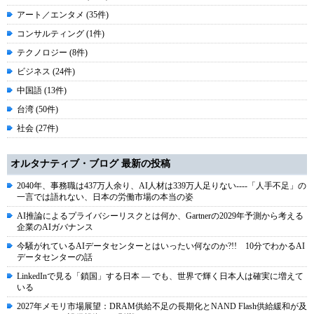
アート／エンタメ (35件)
コンサルティング (1件)
テクノロジー (8件)
ビジネス (24件)
中国語 (13件)
台湾 (50件)
社会 (27件)
オルタナティブ・ブログ 最新の投稿
2040年、事務職は437万人余り、AI人材は339万人足りない----「人手不足」の
一言では語れない、日本の労働市場の本当の姿
AI推論によるプライバシーリスクとは何か、Gartnerの2029年予測から考える
企業のAIガバナンス
今騒がれているAIデータセンターとはいったい何なのか?!! 10分でわかるAI
データセンターの話
LinkedInで見る「鎖国」する日本 ― でも、世界で輝く日本人は確実に増えて
いる
2027年メモリ市場展望：DRAM供給不足の長期化とNAND Flash供給緩和が及