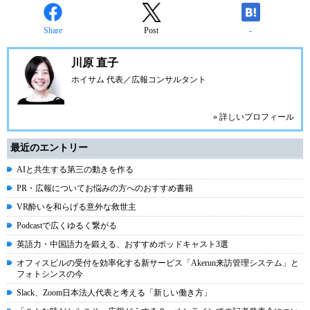
Share
Post
-
川原 直子
ホイサム 代表／広報コンサルタント
» 詳しいプロフィール
最近のエントリー
AIと共生する第三の動きを作る
PR・広報についてお悩みの方へのおすすめ書籍
VR酔いを和らげる意外な救世主
Podcastで広くゆるく繋がる
英語力・中国語力を鍛える、おすすめポッドキャスト3選
オフィスビルの受付を効率化する新サービス「Akerun来訪管理システム」と
フォトシンスの今
Slack、Zoom日本法人代表と考える「新しい働き方」