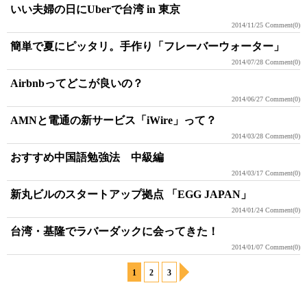
いい夫婦の日にUberで台湾 in 東京
2014/11/25
Comment(0)
簡単で夏にピッタリ。手作り「フレーバーウォーター」
2014/07/28
Comment(0)
Airbnbってどこが良いの？
2014/06/27
Comment(0)
AMNと電通の新サービス「iWire」って？
2014/03/28
Comment(0)
おすすめ中国語勉強法 中級編
2014/03/17
Comment(0)
新丸ビルのスタートアップ拠点 「EGG JAPAN」
2014/01/24
Comment(0)
台湾・基隆でラバーダックに会ってきた！
2014/01/07
Comment(0)
1
2
3