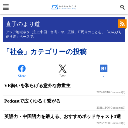
直子のより道
アジア地域ネタ（主に中国・台湾）や、広報、IT周りのことを、「のんびり
寄り道」ペースで。
「社会」カテゴリーの投稿
Share
Post
-
VR酔いを和らげる意外な救世主
2022/02/18
Comment(0)
Podcastで広くゆるく繋がる
2021/12/06
Comment(0)
英語力・中国語力を鍛える、おすすめポッドキャスト3選
2020/12/30
Comment(0)