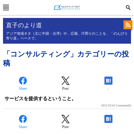
直子のより道
アジア地域ネタ（主に中国・台湾）や、広報、IT周りのことを、「のんびり
寄り道」ペースで。
「コンサルティング」カテゴリーの投
稿
Share
Post
-
サービスを提供するということ。
2012/10/16
Comment(0)
Share
Post
-