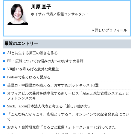
川原 直子
ホイサム 代表／広報コンサルタント
» 詳しいプロフィール
最近のエントリー
AIと共生する第三の動きを作る
PR・広報についてお悩みの方へのおすすめ書籍
VR酔いを和らげる意外な救世主
Podcastで広くゆるく繋がる
英語力・中国語力を鍛える、おすすめポッドキャスト3選
オフィスビルの受付を効率化する新サービス「Akerun来訪管理システム」と
フォトシンスの今
Slack、Zoom日本法人代表と考える「新しい働き方」
「こんな時だからこそ、広報どうする？」オンラインでの記者発表会につい
て
おきらく台湾研究所「まるごと宜蘭！」トークショー に行ってきた