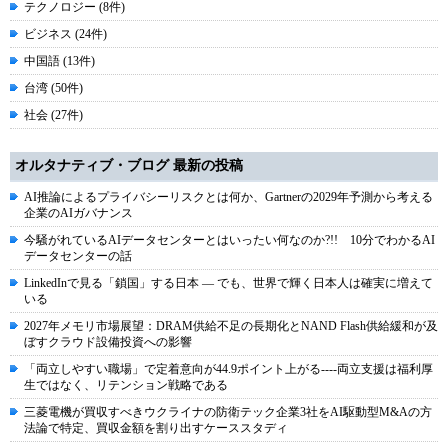
テクノロジー (8件)
ビジネス (24件)
中国語 (13件)
台湾 (50件)
社会 (27件)
オルタナティブ・ブログ 最新の投稿
AI推論によるプライバシーリスクとは何か、Gartnerの2029年予測から考える
企業のAIガバナンス
今騒がれているAIデータセンターとはいったい何なのか?!! 10分でわかるAI
データセンターの話
LinkedInで見る「鎖国」する日本 ― でも、世界で輝く日本人は確実に増えて
いる
2027年メモリ市場展望：DRAM供給不足の長期化とNAND Flash供給緩和が及
ぼすクラウド設備投資への影響
「両立しやすい職場」で定着意向が44.9ポイント上がる----両立支援は福利厚
生ではなく、リテンション戦略である
三菱電機が買収すべきウクライナの防衛テック企業3社をAI駆動型M&Aの方
法論で特定、買収金額を割り出すケーススタディ